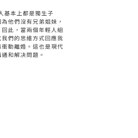
多人基本上都是獨生子
因為他們沒有兄弟姐妹，
。囙此，當兩個年輕人組
以我們的思維方式回應我
易衝動離婚。這也是現代
溝通和解决問題。