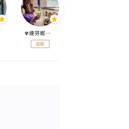
✾達芬妮•愛孩子•愛生活✾
wendysugar享受生活gogogo
追蹤
追蹤