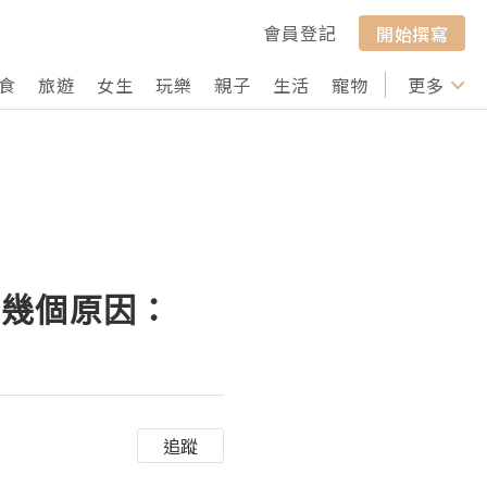
會員登記
開始撰寫
食
旅遊
女生
玩樂
親子
生活
寵物
行山
更多
打卡
下幾個原因：
追蹤