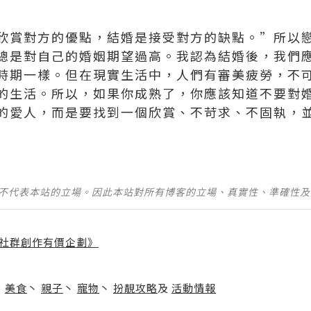
欣賞對方的優點，結婚是接受對方的缺點。”所以
總是對自己的婚姻期望過高。我認為結婚後，我們
時期一樣。但在現實生活中，人們有審美疲勞，不
的生活。所以，如果你成熟了，你應該知道不要對
的愛人，而是要找到一個欣賞、不苛求、不固執，
並不代表本站的立場。因此本站對所有博客的立場、真實性、準確性
社群創作有價企劃》
】
丶
美食
丶
親子
丶
寵物
丶
扮靚攻略
及
活動情報