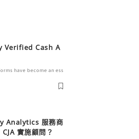
y Verified Cash A
tforms have become an ess
e. Apps like Cash App allow
ments, manage spending,
ey Analytics 服務商
CJA 實施顧問？