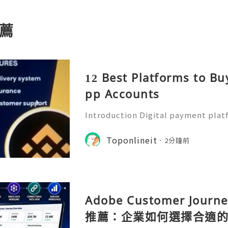
薦
12 Best Platforms to Bu
pp Accounts
Introduction Digital payment pla
ential part of modern financial lif
users to send money, receive pay
Toponlineit
2分鐘前
and access convenient fi
Adobe Customer Journ
推薦：企業如何選擇合適的 