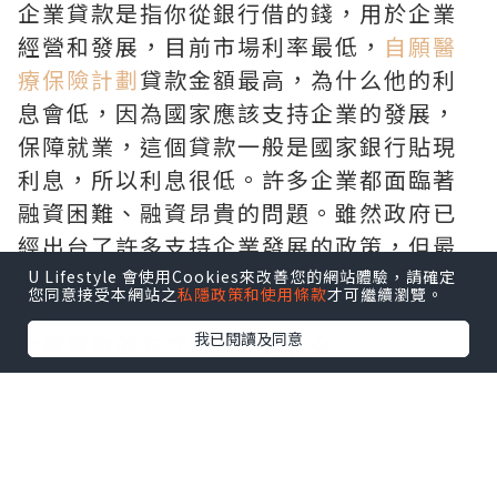
企業貸款是指你從銀行借的錢，用於企業
經營和發展，目前市場利率最低，
自願醫
療保險計劃
貸款金額最高，為什么他的利
息會低，因為國家應該支持企業的發展，
保障就業，這個貸款一般是國家銀行貼現
利息，所以利息很低。許多企業都面臨著
融資困難、融資昂貴的問題。雖然政府已
經出台了許多支持企業發展的政策，但最
重要的是為企業選擇最合適的貸款方式。
U Lifestyle 會使用Cookies來改善您的網站體驗，請確定
您同意接受本網站之
私隱政策和使用條款
才可繼續瀏覽。
我已閱讀及同意
企業貸款的方式和產品是什么
一、企業信用貸款
企業信用貸款是企業信用狀況發放的貸