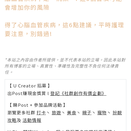
會增加你的風險
得了心腦血管疾病，這6點建議，平時護理
要注意，別錯過!
*本站之內容由作者所提供，並不代表本站的立場。因此本站對
所有博客的立場、真實性、準確性及完整性不負任何法律責
任。
【 U Creator 招募 】
出Post賺現金獎賞 l
登記《社群創作有價企劃》
【 睇Post + 參加品牌活動 】
瀏覽更多社群
打卡
丶
旅遊
丶
美食
丶
親子
丶
寵物
丶
扮靚
攻略
及
活動情報