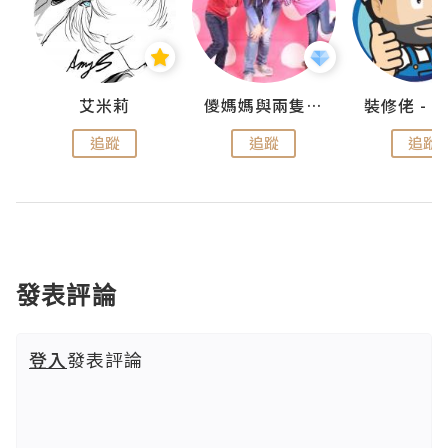
點滴
艾米莉
儍媽媽與兩隻小魔怪之家
追蹤
追蹤
追蹤
發表評論
登入
發表評論