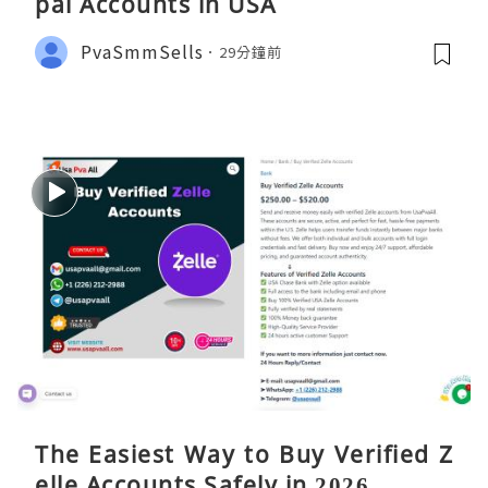
pal Accounts in USA
PvaSmmSells
29分鐘前
The Easiest Way to Buy Verified Z
elle Accounts Safely in 2026