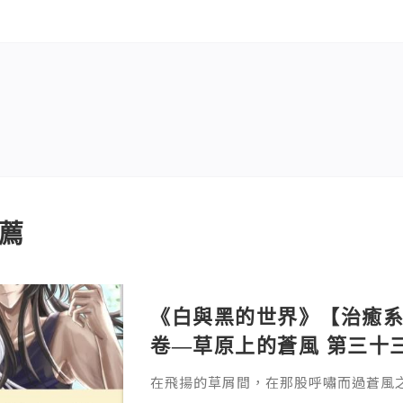
薦
《白與黑的世界》【治癒系奇
卷—草原上的蒼風 第三十三
在飛揚的草屑間，在那股呼嘯而過蒼風
擁。