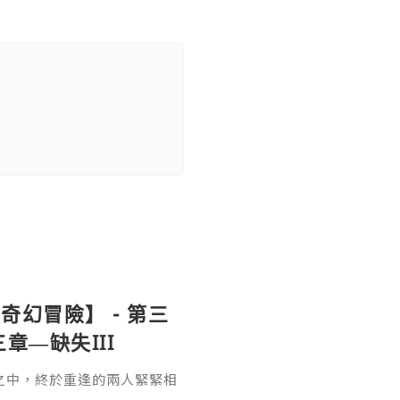
幻冒險】 - 第三
章—缺失III
之中，終於重逢的兩人緊緊相