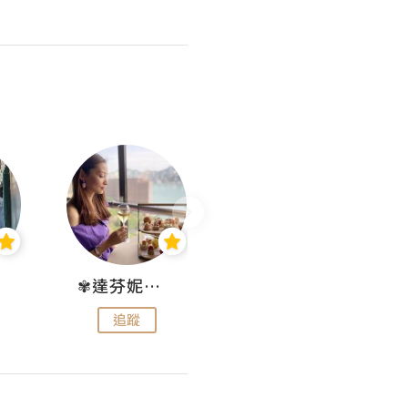
✾達芬妮•愛孩子•愛生活✾
wendysugar享受生活gogogo
追蹤
追蹤