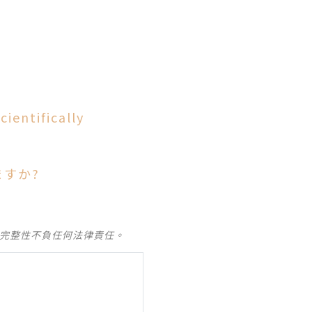
ientifically
すか?
及完整性不負任何法律責任。