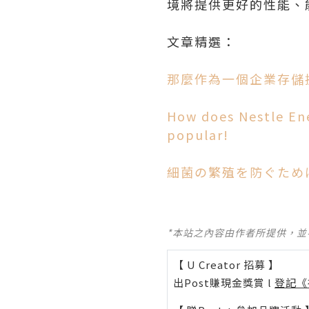
境將提供更好的性能、
文章精選：
那麼作為一個企業存儲提
How does Nestle Ene
popular!
細菌の繁殖を防ぐため
*本站之內容由作者所提供，
【 U Creator 招募 】
出Post賺現金獎賞 l
登記《