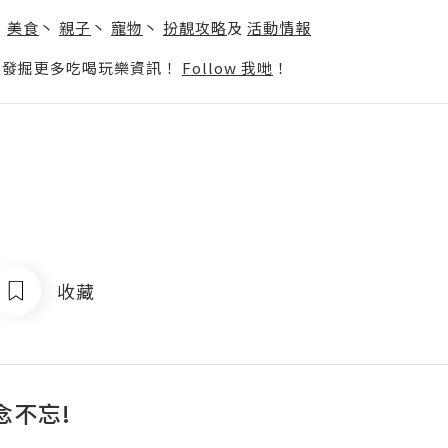
】
丶
美食
丶
親子
丶
寵物
丶
扮靚攻略
及
活動情報
p啦！發掘更多吃喝玩樂資訊！
Follow 我哋
！
收藏
念不忘!