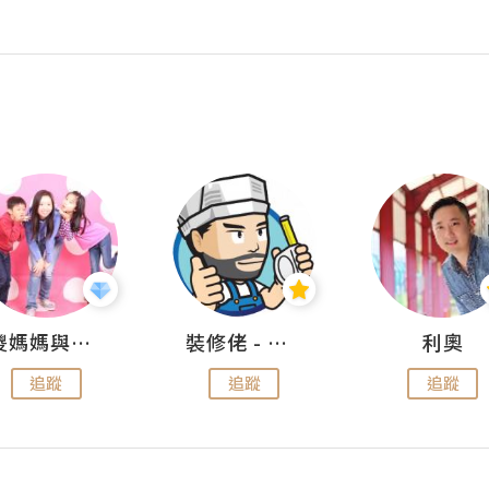
儍媽媽與兩隻小魔怪之家
裝修佬 - 香港一站式網上裝修平台
利奧
追蹤
追蹤
追蹤