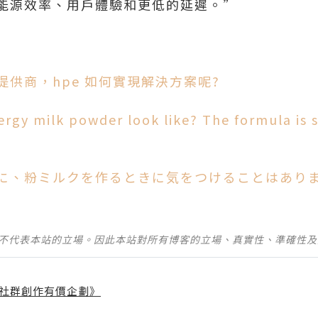
能源效率、用戶體驗和更低的延遲。”
供商，hpe 如何實現解決方案呢?
rgy milk powder look like? The formula is sc
に、粉ミルクを作るときに気をつけることはありま
並不代表本站的立場。因此本站對所有博客的立場、真實性、準確性
社群創作有價企劃》