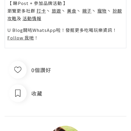
【 睇Post + 參加品牌活動 】
瀏覽更多社群
打卡
丶
旅遊
丶
美食
丶
親子
丶
寵物
丶
扮靚
攻略
及
活動情報
U Blog開咗WhatsApp啦！發掘更多吃喝玩樂資訊！
Follow 我哋
！
0個讚好
收藏