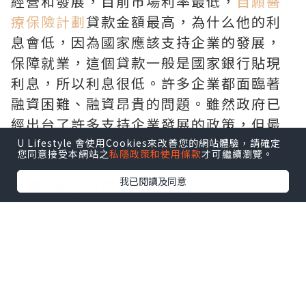
經營和發展，目前市場利率最低，
自願醫
療保險計劃
貸款金額最高，為什么他的利
息會低，因為國家應該支持企業的發展，
保障就業，這個貸款一般是國家銀行貼現
利息，所以利息很低。許多企業都面臨著
融資困難、融資昂貴的問題。雖然政府已
經出台了許多支持企業發展的政策，但最
重要的是為企業選擇最合適的貸款方式。
U Lifestyle 會使用Cookies來改善您的網站體驗，請確定
您同意接受本網站之
私隱政策和使用條款
才可繼續瀏覽。
我已閱讀及同意
企業貸款的方式和產品是什么
一、企業信用貸款
企業信用貸款是企業信用狀況發放的貸
款，借款企業不需要提供任何擔保。這種