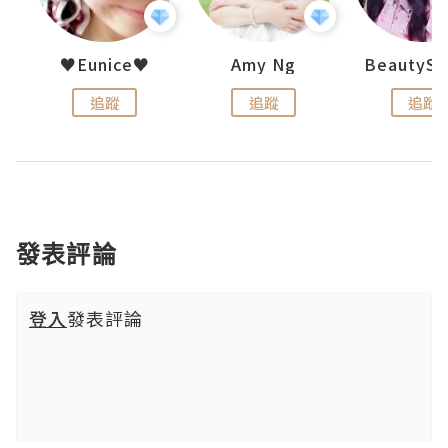
h 夏沫
♥Eunice♥
Amy Ng
追蹤
追蹤
追蹤
發表評論
登入
發表評論