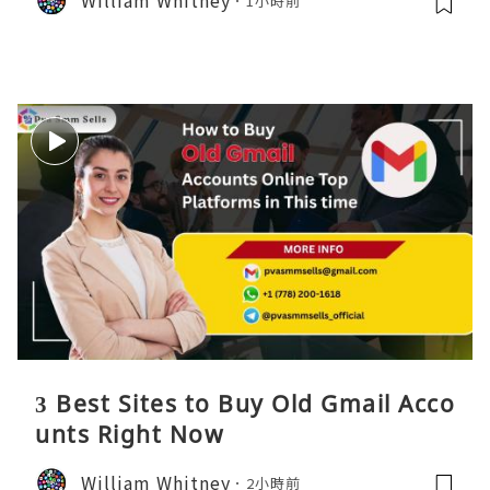
1小時前
3 Best Sites to Buy Old Gmail Acco
unts Right Now
William Whitney
2小時前