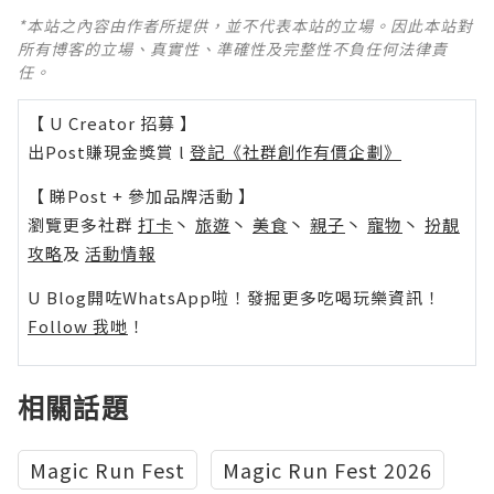
*本站之內容由作者所提供，並不代表本站的立場。因此本站對
所有博客的立場、真實性、準確性及完整性不負任何法律責
任。
【 U Creator 招募 】
出Post賺現金獎賞 l
登記《社群創作有價企劃》
【 睇Post + 參加品牌活動 】
瀏覽更多社群
打卡
丶
旅遊
丶
美食
丶
親子
丶
寵物
丶
扮靚
攻略
及
活動情報
U Blog開咗WhatsApp啦！發掘更多吃喝玩樂資訊！
Follow 我哋
！
相關話題
Magic Run Fest
Magic Run Fest 2026