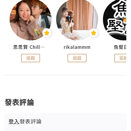
urnal
思思賢 ChillMyBabe
rikalammm
魚堅日
追蹤
追蹤
追蹤
發表評論
登入
發表評論