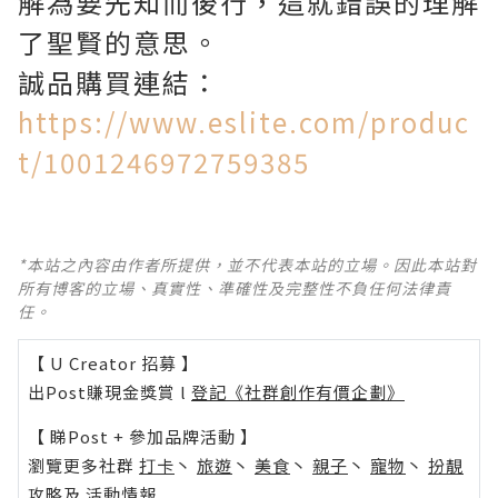
解為要先知而後行，這就錯誤的理解
了聖賢的意思。
誠品購買連結：
https://www.eslite.com/produc
t/1001246972759385
*本站之內容由作者所提供，並不代表本站的立場。因此本站對
所有博客的立場、真實性、準確性及完整性不負任何法律責
任。
【 U Creator 招募 】
出Post賺現金獎賞 l
登記《社群創作有價企劃》
【 睇Post + 參加品牌活動 】
瀏覽更多社群
打卡
丶
旅遊
丶
美食
丶
親子
丶
寵物
丶
扮靚
攻略
及
活動情報