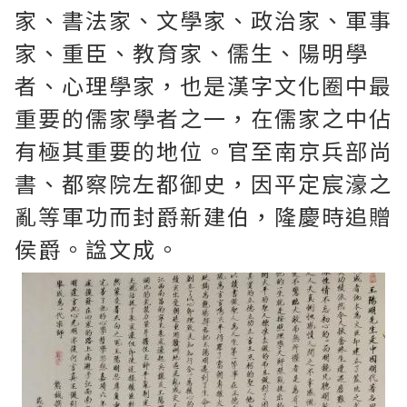
家、書法家、文學家、政治家、軍事
家、重臣、教育家、儒生、陽明學
者、心理學家，也是漢字文化圈中最
重要的儒家學者之一，在儒家之中佔
有極其重要的地位。官至南京兵部尚
書、都察院左都御史，因平定宸濠之
亂等軍功而封爵新建伯，隆慶時追贈
侯爵。諡文成。