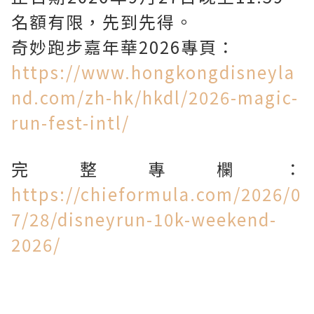
名額有限，先到先得。
奇妙跑步嘉年華2026專頁：
https://www.hongkongdisneyla
nd.com/zh-hk/hkdl/2026-magic-
run-fest-intl/
完整專欄：
https://chieformula.com/2026/0
7/28/disneyrun-10k-weekend-
2026/