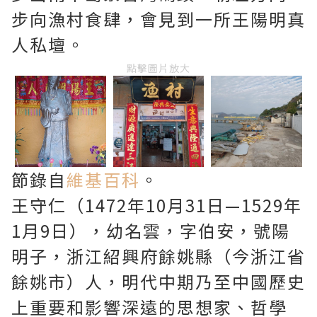
步向漁村食肆，會見到一所王陽明真
人私壇。
點擊圖片放大
節錄自
維基百科
。
王守仁（1472年10月31日—1529年
1月9日），幼名雲，字伯安，號陽
明子，浙江紹興府餘姚縣（今浙江省
餘姚市）人，明代中期乃至中國歷史
上重要和影響深遠的思想家、哲學