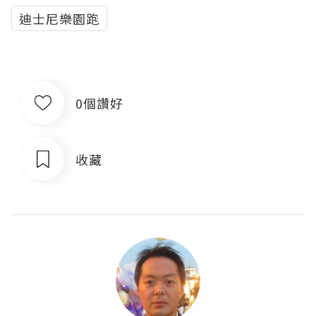
迪士尼樂園跑
0個讚好
收藏