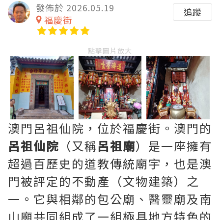
發佈於 2026.05.19
追蹤
福慶街
點擊圖片放大
澳門呂祖仙院，位於福慶街。澳門的
呂祖仙院
（又稱
呂祖廟
）是一座擁有
超過百歷史的道教傳統廟宇，也是澳
門被評定的不動產（文物建築）之
一。它與相鄰的包公廟、醫靈廟及南
山廟共同組成了一組極具地方特色的