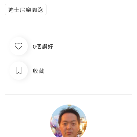
迪士尼樂園跑
0個讚好
收藏