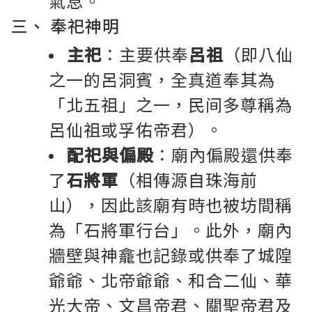
氣息。
三、 奉祀神明
主祀
：主要供奉
呂祖
（即八仙
之一的呂洞賓，全真道奉其為
「北五祖」之一，民间多尊稱為
呂仙祖或孚佑帝君）。
配祀與偏殿
：廟內偏殿還供奉
了
石將軍
（相傳源自珠海前
山），因此該廟有時也被坊間稱
為「石將軍行台」。此外，廟內
牆壁與神龕也記錄或供奉了城隍
爺爺、北帝爺爺、和合二仙、華
光大帝、文昌帝君、關聖帝君及