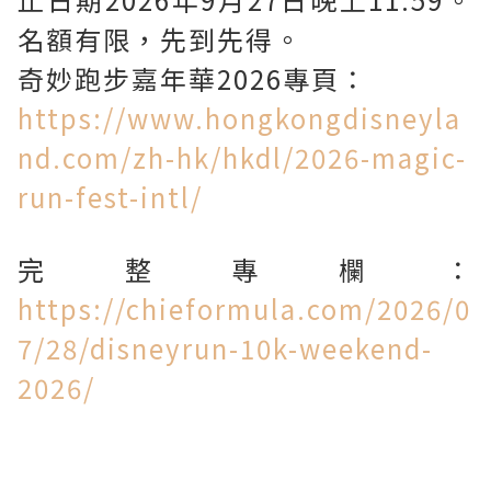
名額有限，先到先得。
奇妙跑步嘉年華2026專頁：
https://www.hongkongdisneyla
nd.com/zh-hk/hkdl/2026-magic-
run-fest-intl/
完整專欄：
https://chieformula.com/2026/0
7/28/disneyrun-10k-weekend-
2026/