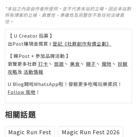
*本站之內容由作者所提供，並不代表本站的立場。因此本站對
所有博客的立場、真實性、準確性及完整性不負任何法律責
任。
【 U Creator 招募 】
出Post賺現金獎賞 l
登記《社群創作有價企劃》
【 睇Post + 參加品牌活動 】
瀏覽更多社群
打卡
丶
旅遊
丶
美食
丶
親子
丶
寵物
丶
扮靚
攻略
及
活動情報
U Blog開咗WhatsApp啦！發掘更多吃喝玩樂資訊！
Follow 我哋
！
相關話題
Magic Run Fest
Magic Run Fest 2026