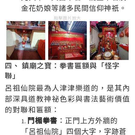
金花奶娘等諸多民間信仰神祇。
點擊圖片放大
四、 鎮廟之寶：拳書匾額與「怪字
聯」
呂祖仙院最為人津津樂道的，是其內
部深具道教神祕色彩與書法藝術價值
的對聯和匾額：
門楣拳書
：正門上方外牆的
「呂祖仙院」四個大字，字跡蒼