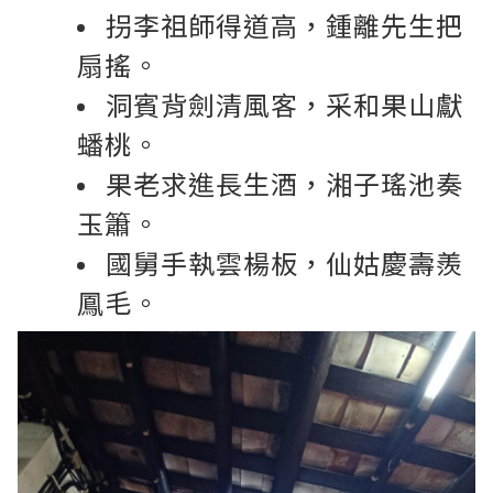
拐李祖師得道高，鍾離先生把
扇搖。
洞賓背劍清風客，采和果山獻
蟠桃。
果老求進長生酒，湘子瑤池奏
玉簫。
國舅手執雲楊板，仙姑慶壽羨
鳳毛。