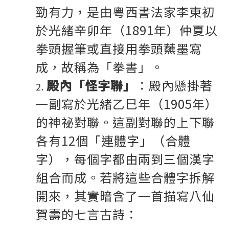
勁有力，是由粵西書法家李東初
於光緒辛卯年（1891年）仲夏以
拳頭握筆或直接用拳頭蘸墨寫
成，故稱為「拳書」。
殿內「怪字聯」
：殿內懸掛著
一副寫於光緒乙巳年（1905年）
的神祕對聯。這副對聯的上下聯
各有12個「連體字」（合體
字），每個字都由兩到三個漢字
組合而成。若將這些合體字拆解
開來，其實暗含了一首描寫八仙
賀壽的七言古詩：