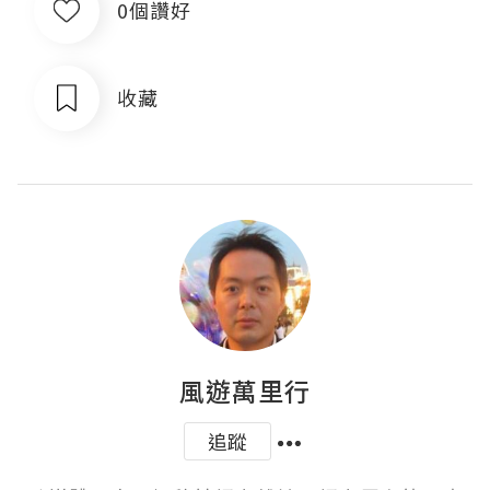
0個讚好
收藏
風遊萬里行
追蹤