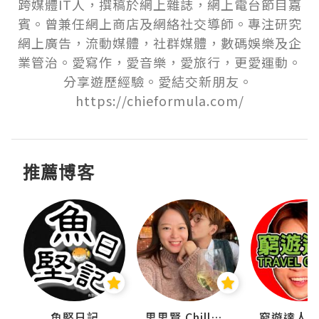
跨媒體IT人，撰稿於網上雜誌，網上電台節目嘉
賓。曾兼任網上商店及網絡社交導師。專注研究
網上廣告，流動媒體，社群媒體，數碼娛樂及企
業管治。愛寫作，愛音樂，愛旅行，更愛運動。
分享遊歷經驗。愛結交新朋友。 
https://chieformula.com/
推薦博客
urnal
魚堅日記
思思賢 ChillMyBabe