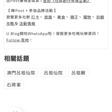
出Post賺現金獎賞 l
登記《社群創作有價企劃》
【 睇Post + 參加品牌活動 】
瀏覽更多社群
打卡
丶
旅遊
丶
美食
丶
親子
丶
寵物
丶
扮靚
攻略
及
活動情報
U Blog開咗WhatsApp啦！發掘更多吃喝玩樂資訊！
Follow 我哋
！
相關話題
澳門呂祖仙院
呂祖仙院
呂祖廟
石將軍