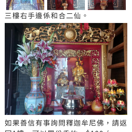
三樓右手邊係和合二仙。
如果善信有事詢問釋迦牟尼佛，請返