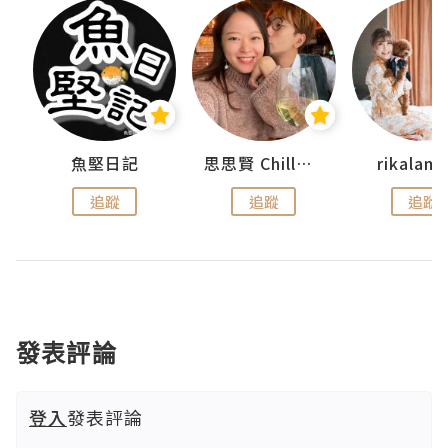
urnal
魚堅日記
思思賢 ChillMyBabe
rikala
追蹤
追蹤
追蹤
發表評論
登入
發表評論