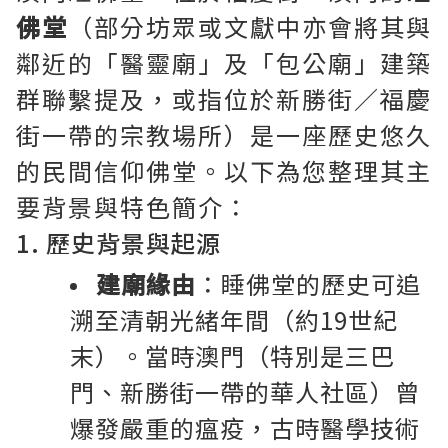
佛堂
（部分坊眾或文獻中亦會將其與
鄰近的「醫靈廟」及「包公廟」建築
群聯繫提及，或指位於新勝街／福慶
街一帶的宗教場所）是一座歷史悠久
的民間信仰佛堂。以下為您整理其主
要背景與特色簡介：
1. 歷史背景與起源
建廟緣由
：睡佛堂的歷史可追
溯至清朝光緒年間（約19世紀
末）。當時澳門（特別是三巴
門、新勝街一帶的華人社區）曾
爆發嚴重的瘟疫，古時醫學技術