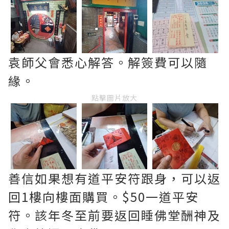
袁師父會悉心解答。解簽費可以隨
緣。
點擊圖片放大
善信如果想有道平安符跟身，可以返
回1樓向樓面購買。$50一道平安
符。該年冬至前要返回睡佛堂酬神及