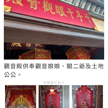
觀音殿供奉觀音娘娘、關二爺及土地
公公。
點擊圖片放大