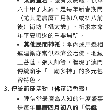
六十甲子太歲，是每年新春期間
（尤其是農曆正月初八或初八前
後）街坊「攝太歲」、祈求本命
年平安順遂的重要場所。
其他民間神祇
：堂內或周邊相
連建築亦常供奉濟公活佛、地藏
王菩薩、張天師等，體現了澳門
傳統廟宇「一廟多神」的多元包
容特色。
3. 傳統節慶活動（佛誕派香齋）
睡佛堂最廣為人知的年度盛事
是每年
農曆四月初八的「佛誕