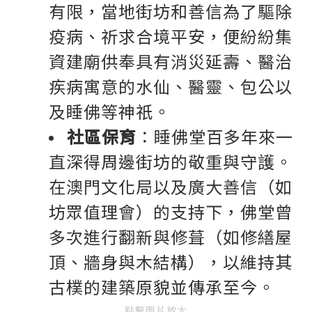
有限，當地街坊和善信為了驅除
疫病、祈求合境平安，便紛紛集
資建廟供奉具有消災延壽、醫治
疾病寓意的水仙、醫靈、包公以
及睡佛等神祇。
社區保育
：睡佛堂百多年來一
直深得周邊街坊的敬重與守護。
在澳門文化局以及廣大善信（如
坊眾值理會）的支持下，佛堂曾
多次進行翻新與修葺（如修繕屋
頂、牆身與木結構），以維持其
古樸的建築原貌並傳承至今。
點擊圖片放大