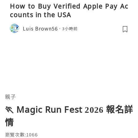
How to Buy Verified Apple Pay Ac
counts in the USA
Luis Brown56
3小時前
親子
🏃 Magic Run Fest 2026 報名詳
情
瀏覽次數:1066