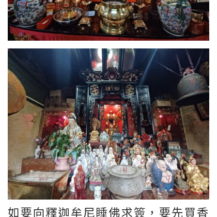
如要向
釋迦牟尼睡佛求簽，要先買香