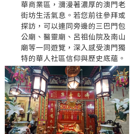
華商業區，瀰漫著濃厚的澳門老
街坊生活氣息。若您前往參拜或
探訪，可以連同旁邊的三巴門包
公廟、醫靈廟、呂祖仙院及南山
廟等一同遊覽，深入感受澳門獨
特的華人社區信仰與歷史底蘊。