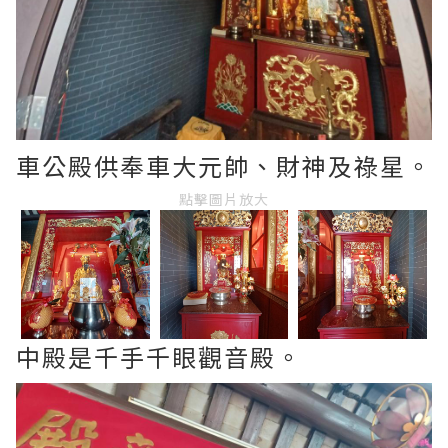
車公殿供奉車大元帥、財神及祿星。
點擊圖片放大
中殿是千手千眼觀音殿。