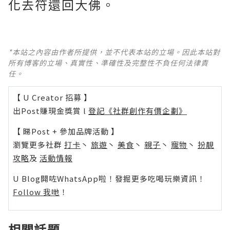
化去符還回大佛。
*本站之內容由作者所提供，並不代表本站的立場。因此本站對
所有博客的立場、真實性、準確性及完整性不負任何法律責
任。
【 U Creator 招募 】
出Post賺現金獎賞 l
登記《社群創作有價企劃》
【 睇Post + 參加品牌活動 】
瀏覽更多社群
打卡
丶
旅遊
丶
美食
丶
親子
丶
寵物
丶
扮靚
攻略
及
活動情報
U Blog開咗WhatsApp啦！發掘更多吃喝玩樂資訊！
Follow 我哋
！
相關話題