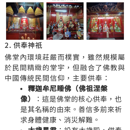
2. 供奉神祇
佛堂內環境莊嚴而樸實，雖然規模屬
於民間精緻的堂宇，但融合了佛教與
中國傳統民間信仰，主要供奉：
釋迦牟尼睡佛（佛祖涅槃
像）
：這是佛堂的核心供奉，也
是其名稱的由來。善信多前來祈
求身體健康、消災解難。
太歲星君
：設有太歲殿，供奉