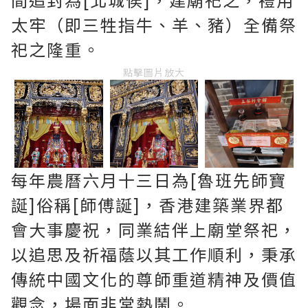
太牢（即三牲指牛、羊、豬）全備祭
祀之隆重。
點擊圖片放大
每年農曆六月十三日為[魯班先師寶
誕]俗稱[師傅誕]，香港建築業界都
會大事慶祝，同業結伴上廟堂祭祀，
以追思及祈福蔭以其工作順利，秉承
傳統中國文化的尊師重道精神及價值
觀念，場面非常熱鬧。