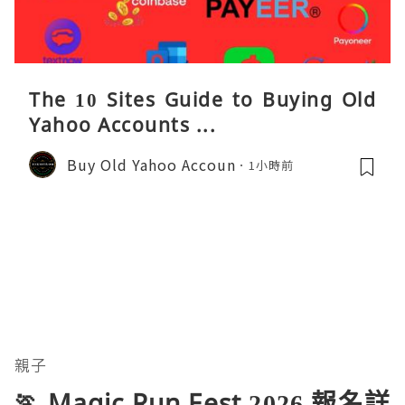
The 10 Sites Guide to Buying Old
Yahoo Accounts ...
Buy Old Yahoo Accoun
1小時前
親子
🏃 Magic Run Fest 2026 報名詳