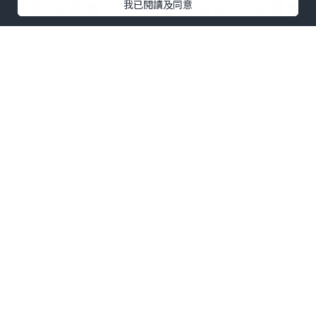
之後想單買巴士車票。系統出示購買
我已閱讀及同意
錯誤訊息。忘記購買巴士車票既跑
手。系統係無得單購巴士門票。要在
領取跑手包當天，即場購買巴士門
票。只限使用八達通消費。先到先
得。
點擊圖片放大
「奇妙處處通」會員早鳥報名 $630