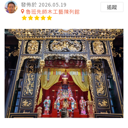
發佈於 2026.05.19
追蹤
魯班先師木工藝陳列館