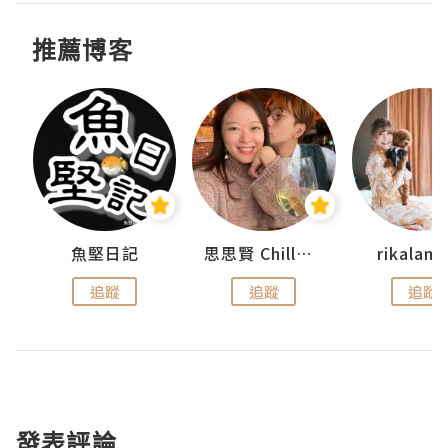
推薦博客
urnal
魚堅日記
思思賢 ChillMyBabe
rikala
追蹤
追蹤
追蹤
發表評論