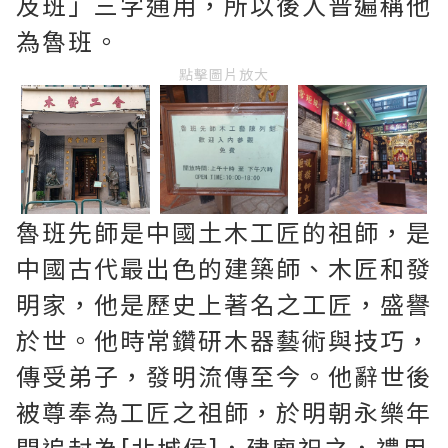
及班」三字通用，所以後人普遍稱他
為魯班。
點擊圖片放大
魯班先師是中國土木工匠的祖師，是
中國古代最出色的建築師、木匠和發
明家，他是歷史上著名之工匠，盛譽
於世。他時常鑽研木器藝術與技巧，
傳受弟子，發明流傳至今。他辭世後
被尊奉為工匠之祖師，於明朝永樂年
間追封為[北城侯]，建廟祀之，禮用