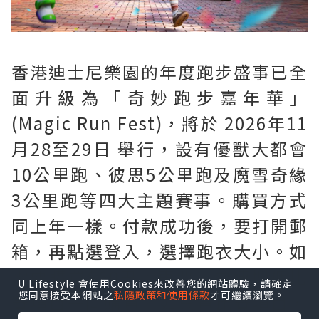
香港迪士尼樂園的年度跑步盛事已全
面升級為「奇妙跑步嘉年華」
(Magic Run Fest)，將於 2026年11
月28至29日 舉行，設有優獸大都會
10公里跑、彼思5公里跑及魔雪奇緣
3公里跑等四大主題賽事。購買方式
同上年一樣。付款成功後，要打開郵
箱，再點選登入，選擇跑衣大小。如
需要購買$60巴士車票。要連埋個比
U Lifestyle 會使用Cookies來改善您的網站體驗，請確定
您同意接受本網站之
私隱政策和使用條款
才可繼續瀏覽。
賽項目一同購買。如只買比賽項目，