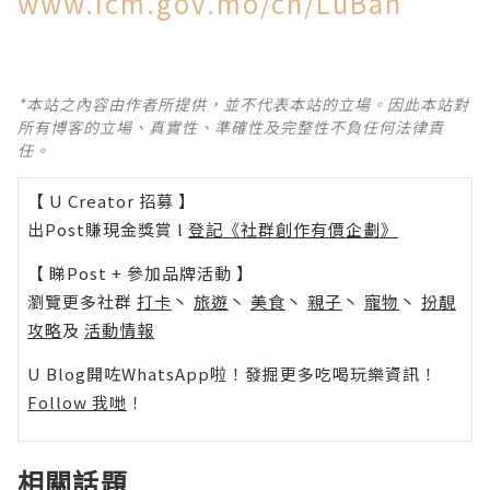
www.icm.gov.mo/cn/LuBan
*本站之內容由作者所提供，並不代表本站的立場。因此本站對
所有博客的立場、真實性、準確性及完整性不負任何法律責
任。
【 U Creator 招募 】
出Post賺現金獎賞 l
登記《社群創作有價企劃》
【 睇Post + 參加品牌活動 】
瀏覽更多社群
打卡
丶
旅遊
丶
美食
丶
親子
丶
寵物
丶
扮靚
攻略
及
活動情報
U Blog開咗WhatsApp啦！發掘更多吃喝玩樂資訊！
Follow 我哋
！
相關話題