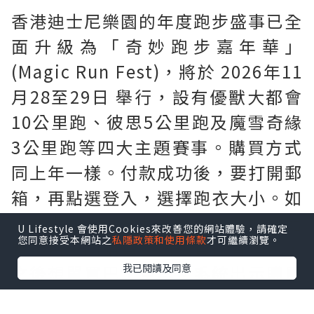
香港迪士尼樂園的年度跑步盛事已全
面升級為「奇妙跑步嘉年華」
(Magic Run Fest)，將於 2026年11
月28至29日 舉行，設有優獸大都會
10公里跑、彼思5公里跑及魔雪奇緣
3公里跑等四大主題賽事。購買方式
同上年一樣。付款成功後，要打開郵
箱，再點選登入，選擇跑衣大小。如
需要購買$60巴士車票。要連埋個比
U Lifestyle 會使用Cookies來改善您的網站體驗，請確定
您同意接受本網站之
私隱政策和使用條款
才可繼續瀏覽。
賽項目一同購買。如只買比賽項目，
之後想單買巴士車票。系統出示購買
我已閱讀及同意
錯誤訊息。忘記購買巴士車票既跑