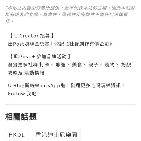
*本站之內容由作者所提供，並不代表本站的立場。因此本站對
所有博客的立場、真實性、準確性及完整性不負任何法律責
任。
【 U Creator 招募 】
出Post賺現金獎賞 l
登記《社群創作有價企劃》
【 睇Post + 參加品牌活動 】
瀏覽更多社群
打卡
丶
旅遊
丶
美食
丶
親子
丶
寵物
丶
扮靚
攻略
及
活動情報
U Blog開咗WhatsApp啦！發掘更多吃喝玩樂資訊！
Follow 我哋
！
相關話題
HKDL
香港迪士尼樂園