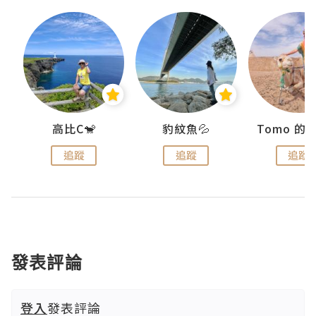
)
高比C🐒
豹紋魚💦
追蹤
追蹤
追蹤
發表評論
登入
發表評論