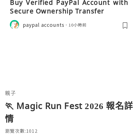
Buy Verified PayPal Account with
Secure Ownership Transfer
paypal accounts
10小時前
親子
🏃 Magic Run Fest 2026 報名詳
情
瀏覽次數:1012