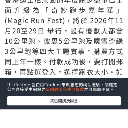
面升級為「奇妙跑步嘉年華」
(Magic Run Fest)，將於 2026年11
月28至29日 舉行，設有優獸大都會
10公里跑、彼思5公里跑及魔雪奇緣
3公里跑等四大主題賽事。購買方式
同上年一樣。付款成功後，要打開郵
箱，再點選登入，選擇跑衣大小。如
需要購買$60巴士車票。要連埋個比
U Lifestyle 會使用Cookies來改善您的網站體驗，請確定
您同意接受本網站之
私隱政策和使用條款
才可繼續瀏覽。
賽項目一同購買。如只買比賽項目，
之後想單買巴士車票。系統出示購買
我已閱讀及同意
錯誤訊息。忘記購買巴士車票既跑
手。系統係無得單購巴士門票。要在