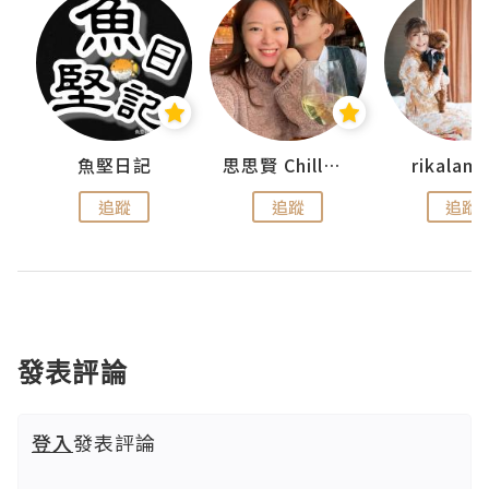
urnal
魚堅日記
思思賢 ChillMyBabe
rikala
追蹤
追蹤
追蹤
發表評論
登入
發表評論