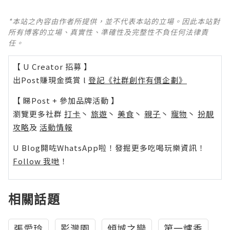
*本站之內容由作者所提供，並不代表本站的立場。因此本站對
所有博客的立場、真實性、準確性及完整性不負任何法律責
任。
【 U Creator 招募 】
出Post賺現金獎賞 l
登記《社群創作有價企劃》
【 睇Post + 參加品牌活動 】
瀏覽更多社群
打卡
丶
旅遊
丶
美食
丶
親子
丶
寵物
丶
扮靚
攻略
及
活動情報
U Blog開咗WhatsApp啦！發掘更多吃喝玩樂資訊！
Follow 我哋
！
相關話題
張愛玲
影灣園
傾城之戀
第一爐香