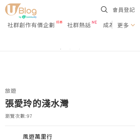
會員登記
社群創作有價企劃
社群熱話
成為U Creato
更多
旅遊
張愛玲的淺水灣
瀏覽次數:97
風遊萬里行