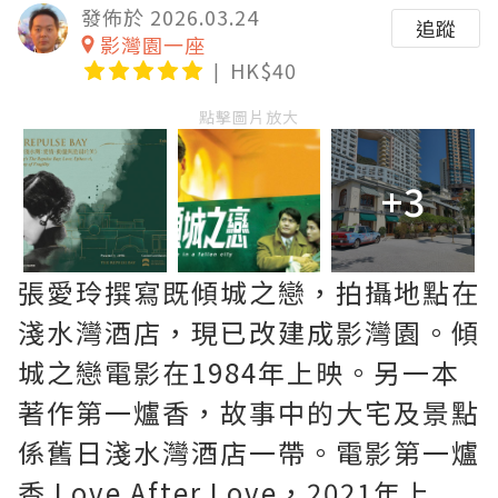
發佈於 2026.03.24
追蹤
影灣園一座
HK$40
點擊圖片放大
+3
張愛玲撰寫既傾城之戀，拍攝地點在
淺水灣酒店，現已改建成影灣園。傾
城之戀電影在1984年上映。另一本
著作第一爐香，故事中的大宅及景點
係舊日淺水灣酒店一帶。電影第一爐
香 Love After Love，2021年上