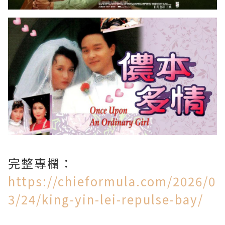
完整專欄：
https://chieformula.com/2026/0
3/24/king-yin-lei-repulse-bay/