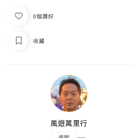
0個讚好
收藏
風遊萬里行
追蹤