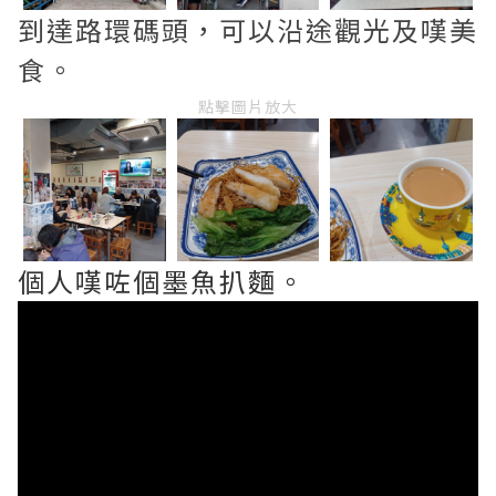
到達路環碼頭，可以沿途觀光及嘆美
食。
點擊圖片放大
個人嘆咗個墨魚扒麵。