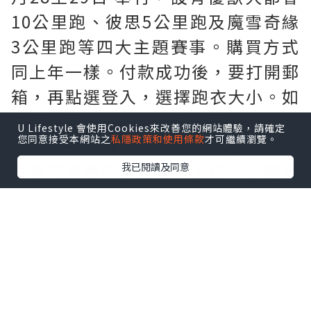
10公里跑、彼思5公里跑及魔雪奇緣
3公里跑等四大主題賽事。購買方式
同上年一樣。付款成功後，要打開郵
箱，再點選登入，選擇跑衣大小。如
需要購買$60巴士車票。要連埋個比
U Lifestyle 會使用Cookies來改善您的網站體驗，請確定
您同意接受本網站之
私隱政策和使用條款
才可繼續瀏覽。
賽項目一同購買。如只買比賽項目，
之後想單買巴士車票。系統出示購買
我已閱讀及同意
錯誤訊息。忘記購買巴士車票既跑
手。系統係無得單購巴士門票。要在
領取跑手包當天，即場購買巴士門
票。只限使用八達通消費。先到先
得。