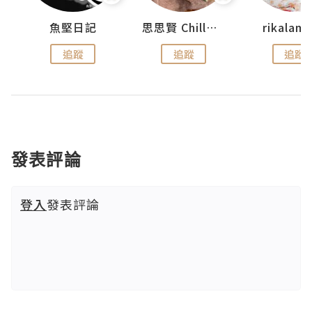
urnal
魚堅日記
思思賢 ChillMyBabe
rikala
追蹤
追蹤
追蹤
發表評論
登入
發表評論