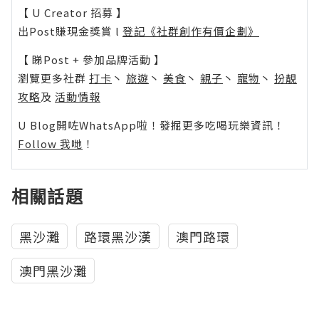
【 U Creator 招募 】
出Post賺現金獎賞 l
登記《社群創作有價企劃》
【 睇Post + 參加品牌活動 】
瀏覽更多社群
打卡
丶
旅遊
丶
美食
丶
親子
丶
寵物
丶
扮靚
攻略
及
活動情報
U Blog開咗WhatsApp啦！發掘更多吃喝玩樂資訊！
Follow 我哋
！
相關話題
黑沙灘
路環黑沙漢
澳門路環
澳門黑沙灘