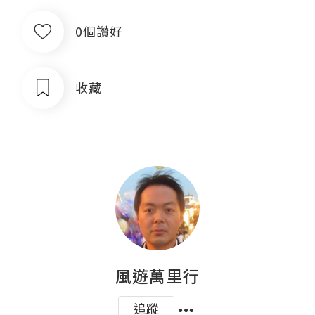
0個讚好
收藏
風遊萬里行
追蹤