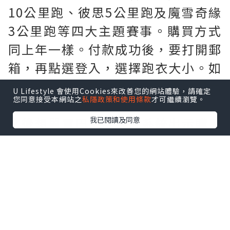
10公里跑、彼思5公里跑及魔雪奇緣
3公里跑等四大主題賽事。購買方式
同上年一樣。付款成功後，要打開郵
箱，再點選登入，選擇跑衣大小。如
需要購買$60巴士車票。要連埋個比
U Lifestyle 會使用Cookies來改善您的網站體驗，請確定
您同意接受本網站之
私隱政策和使用條款
才可繼續瀏覽。
賽項目一同購買。如只買比賽項目，
之後想單買巴士車票。系統出示購買
我已閱讀及同意
錯誤訊息。忘記購買巴士車票既跑
手。系統係無得單購巴士門票。要在
領取跑手包當天，即場購買巴士門
票。只限使用八達通消費。先到先
得。