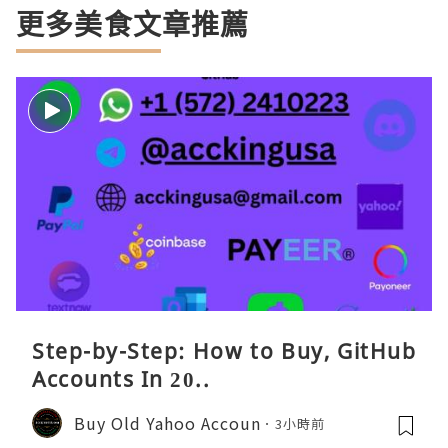
更多美食文章推薦
Step-by-Step: How to Buy, GitHub
Accounts In 20..
Buy Old Yahoo Accoun
3小時前