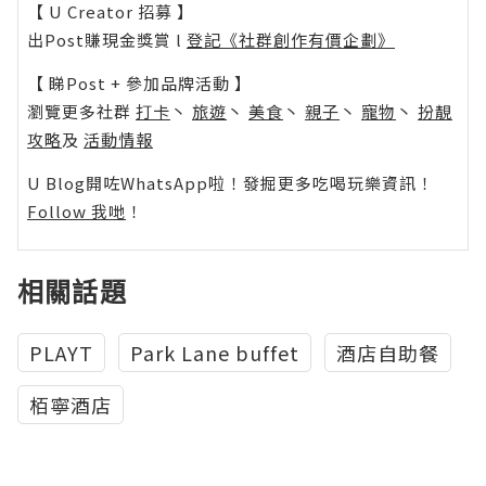
【 U Creator 招募 】
出Post賺現金獎賞 l
登記《社群創作有價企劃》
【 睇Post + 參加品牌活動 】
瀏覽更多社群
打卡
丶
旅遊
丶
美食
丶
親子
丶
寵物
丶
扮靚
攻略
及
活動情報
U Blog開咗WhatsApp啦！發掘更多吃喝玩樂資訊！
Follow 我哋
！
相關話題
PLAYT
Park Lane buffet
酒店自助餐
栢寧酒店