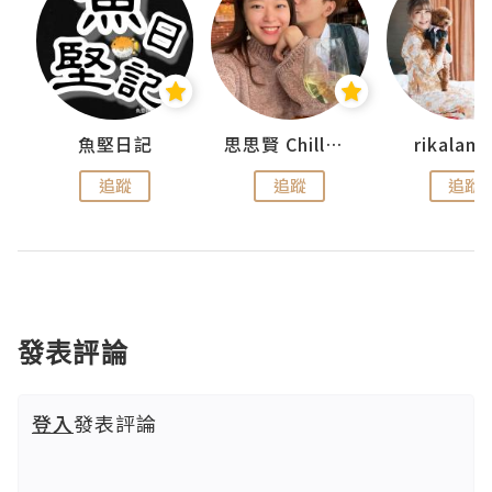
urnal
魚堅日記
思思賢 ChillMyBabe
rikala
追蹤
追蹤
追蹤
發表評論
登入
發表評論