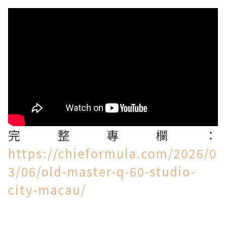
完整專欄：
https://chieformula.com/2026/0
3/06/old-master-q-60-studio-
city-macau/