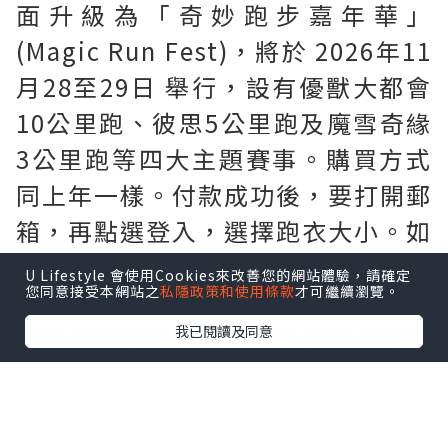
面升級為「奇妙跑步嘉年華」
(Magic Run Fest)，將於 2026年11
月28至29日 舉行，設有優獸大都會
10公里跑、彼思5公里跑及魔雪奇緣
3公里跑等四大主題賽事。購買方式
同上年一樣。付款成功後，要打開郵
箱，再點選登入，選擇跑衣大小。如
需要購買$60巴士車票。要連埋個比
U Lifestyle 會使用Cookies來改善您的網站體驗，請確定
您同意接受本網站之
私隱政策和使用條款
才可繼續瀏覽。
賽項目一同購買。如只買比賽項目，
之後想單買巴士車票。系統出示購買
我已閱讀及同意
錯誤訊息。忘記購買巴士車票既跑
手。系統係無得單購巴士門票。要在
領取跑手包當天，即場購買巴士門