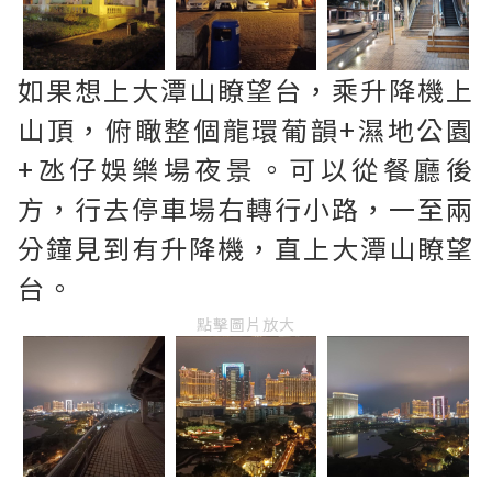
如果想上大潭山瞭望台，乘升降機上
山頂，俯瞰整個龍環葡韻+濕地公園
+氹仔娛樂場夜景。可以從餐廳後
方，行去停車場右轉行小路，一至兩
分鐘見到有升降機，直上大潭山瞭望
台。
點擊圖片放大