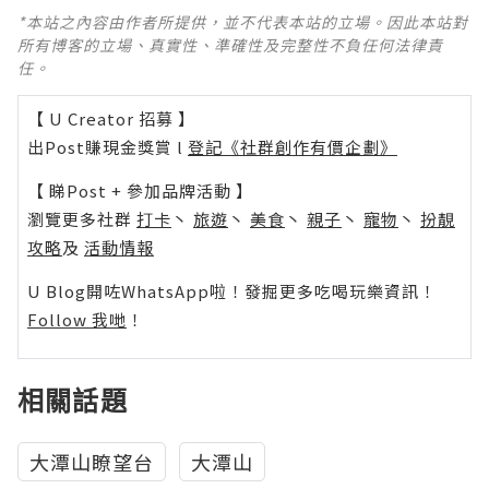
*本站之內容由作者所提供，並不代表本站的立場。因此本站對
所有博客的立場、真實性、準確性及完整性不負任何法律責
任。
【 U Creator 招募 】
出Post賺現金獎賞 l
登記《社群創作有價企劃》
【 睇Post + 參加品牌活動 】
瀏覽更多社群
打卡
丶
旅遊
丶
美食
丶
親子
丶
寵物
丶
扮靚
攻略
及
活動情報
U Blog開咗WhatsApp啦！發掘更多吃喝玩樂資訊！
Follow 我哋
！
相關話題
大潭山瞭望台
大潭山