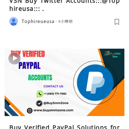
VSN Buy Twitter Accounts:::@Top
hireusa::: .
Tophireueusa
5小時前
Buy Verified PayPal Solutions for