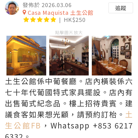
發佈於 2026.03.06
追蹤
Casa Maquista 土生公館
HK$250
點擊圖片放大
土生公館係中葡餐廳。店內橫裝係六
七十年代葡國特式家具擺設。店內有
出售葡式紀念品。樓上招待貴賓。建
議食客如果想光顧，請預約訂枱。
土
生公館FB
，Whatsapp +853 6217
6332。