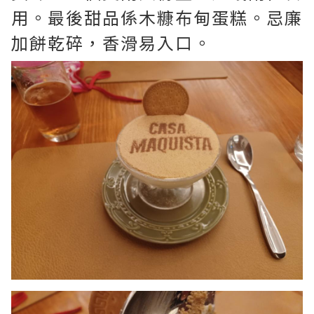
用。最後甜品係木糠布甸蛋糕。忌廉
加餅乾碎，香滑易入口。