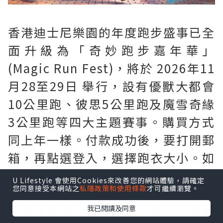
香港迪士尼樂園的年度跑步盛事已全
面升級為「奇妙跑步嘉年華」
(Magic Run Fest)，將於 2026年11
月28至29日 舉行，設有優獸大都會
10公里跑、彼思5公里跑及魔雪奇緣
3公里跑等四大主題賽事。購買方式
同上年一樣。付款成功後，要打開郵
箱，再點選登入，選擇跑衣大小。如
需要購買$60巴士車票。要連埋個比
U Lifestyle 會使用Cookies來改善您的網站體驗，請確定
您同意接受本網站之
私隱政策和使用條款
才可繼續瀏覽。
賽項目一同購買。如只買比賽項目，
之後想單買巴士車票。系統出示購買
我已閱讀及同意