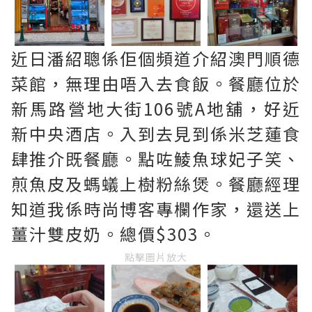
近日潘紹聰係佢個頻道介紹澳門順德
菜館，無理由唔入去食飯。餐廳位於
新馬路營地大街106號A地舖，好近
新中央酒店。入到去見到係米芝蓮食
肆推介既餐廳。點咗鯪魚球妃子笑、
煎魚皮及螞蟻上樹粉絲煲。餐廳經理
知道我係時尚博客專欄作家，還送上
薑汁雙皮奶。總價$303。
點擊圖片放大