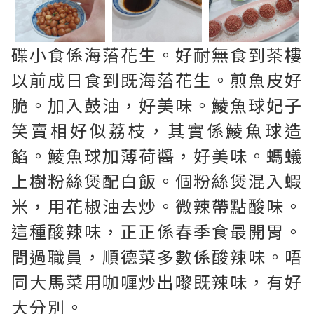
碟小食係海菭花生。好耐無食到茶樓
以前成日食到既海菭花生。煎魚皮好
脆。加入鼓油，好美味。鯪魚球妃子
笑賣相好似荔枝，其實係鯪魚球造
餡。鯪魚球加薄荷醬，好美味。螞蟻
上樹粉絲煲配白飯。個粉絲煲混入蝦
米，用花椒油去炒。微辣帶點酸味。
這種酸辣味，正正係春季食最開胃。
問過職員，順德菜多數係酸辣味。唔
同大馬菜用咖喱炒出嚟既辣味，有好
大分別。