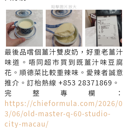
點擊圖片放大
最後品嚐個薑汁雙皮奶，好重老薑汁
味道。唔同超巿買到既薑汁味豆腐
花。順德菜比較重辣味。愛辣者誠意
推介。訂枱熱線 +853 28371869。
完整專欄：
https://chieformula.com/2026/0
3/06/old-master-q-60-studio-
city-macau/