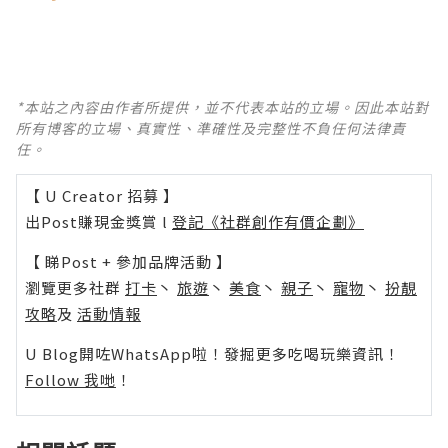
*本站之內容由作者所提供，並不代表本站的立場。因此本站對
所有博客的立場、真實性、準確性及完整性不負任何法律責
任。
【 U Creator 招募 】
出Post賺現金獎賞 l
登記《社群創作有價企劃》
【 睇Post + 參加品牌活動 】
瀏覽更多社群
打卡
丶
旅遊
丶
美食
丶
親子
丶
寵物
丶
扮靚
攻略
及
活動情報
U Blog開咗WhatsApp啦！發掘更多吃喝玩樂資訊！
Follow 我哋
！