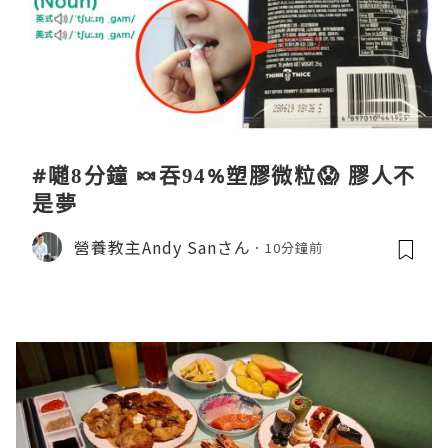
#𡁻8分鐘 🍬吞94%塑膠微粒😱 膠人不
是夢
營養教主Andy Sanさん
10分鐘前