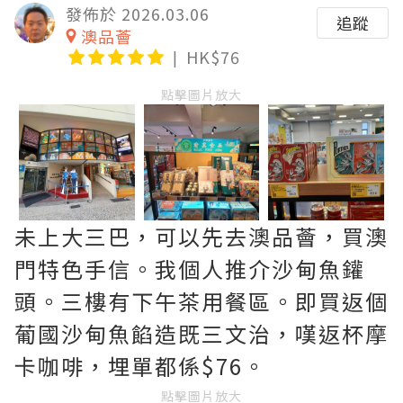
發佈於 2026.03.06
追蹤
澳品薈
HK$76
點擊圖片放大
未上大三巴，可以先去澳品薈，買澳
門特色手信。我個人推介沙甸魚鑵
頭。三樓有下午茶用餐區。即買返個
葡國沙甸魚餡造既三文治，嘆返杯摩
卡咖啡，埋單都係$76。
點擊圖片放大