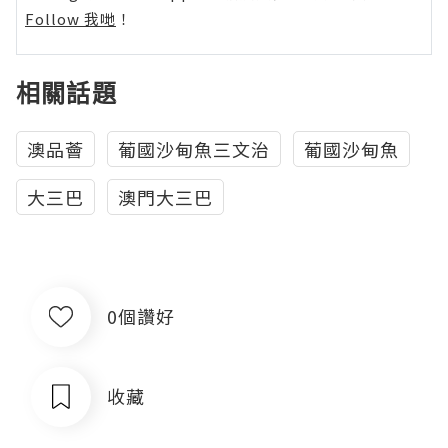
Follow 我哋
！
相關話題
澳品薈
葡國沙甸魚三文治
葡國沙甸魚
大三巴
澳門大三巴
0個讚好
收藏