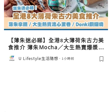
【薄朱迷必睇】全港8大薄荷朱古力美
食推介 薄朱Mocha／大生熱賣爆漿蛋
卷／Donki銅鑼燒
U Lifestyle生活隨想
1小時前