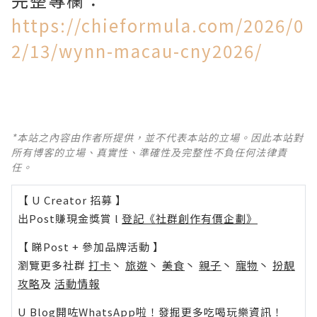
https://chieformula.com/2026/0
2/13/wynn-macau-cny2026/
*本站之內容由作者所提供，並不代表本站的立場。因此本站對
所有博客的立場、真實性、準確性及完整性不負任何法律責
任。
【 U Creator 招募 】
出Post賺現金獎賞 l
登記《社群創作有價企劃》
【 睇Post + 參加品牌活動 】
瀏覽更多社群
打卡
丶
旅遊
丶
美食
丶
親子
丶
寵物
丶
扮靚
攻略
及
活動情報
U Blog開咗WhatsApp啦！發掘更多吃喝玩樂資訊！