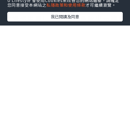
U Lifestyle 會使用Cookies來改善您的網站體驗，請確定
您同意接受本網站之
私隱政策和使用條款
才可繼續瀏覽。
賽項目一同購買。如只買比賽項目，
之後想單買巴士車票。系統出示購買
我已閱讀及同意
錯誤訊息。忘記購買巴士車票既跑
手。系統係無得單購巴士門票。要在
領取跑手包當天，即場購買巴士門
票。只限使用八達通消費。先到先
得。
點擊圖片放大