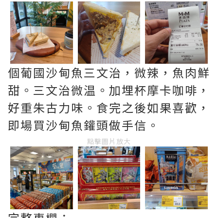
個葡國沙甸魚三文治，微辣，魚肉鮮
甜。三文治微温。加埋杯摩卡咖啡，
好重朱古力味。食完之後如果喜歡，
即場買沙甸魚鑵頭做手信。
點擊圖片放大
完整專欄：