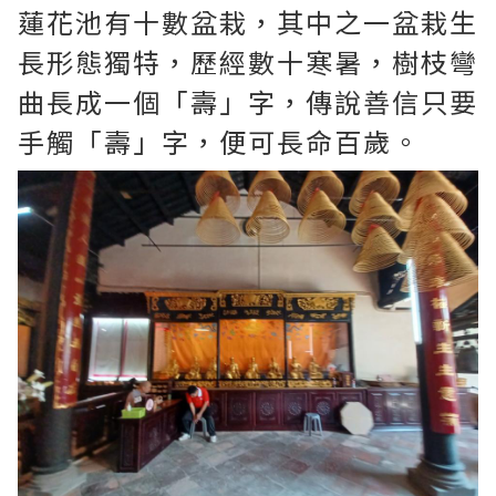
蓮花池有十數盆栽，其中之一盆栽生
長形態獨特，歷經數十寒暑，樹枝彎
曲長成一個「壽」字，傳說善信只要
手觸「壽」字，便可長命百歲。