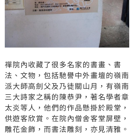
禪院內收藏了很多名家的書畫、書
法、文物，包括馳譽中外畫壇的嶺南
派大師高劍父及乃徒關山月，有嶺南
三大詩家之稱的陳恭尹，著名學者章
太炎等人，他們的作品懸掛於殿堂，
供遊客欣賞。在院內僧舍客堂屏壁，
雕花金飾，而書法雕刻，亦見清雅。