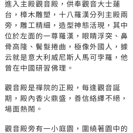
進入主殿觀音殿，供奉觀音大士蓮
台，樟木雕塑，十八羅漢分列主殿兩
旁，雕工精細，造型神態活現，其中
位於左面的一尊羅漢，眼睛浮突、鼻
骨高隆、鬢髮捲曲，極像外國人，據
云就是意大利威尼斯人馬可孛羅，他
曾在中國研習佛理。
觀音殿是禪院的正殿，每逢觀音誕
期，殿內香火鼎盛，善信絡繹不絕，
場面熱鬧。
觀音殿旁有一小庭園，圍繞著園中的