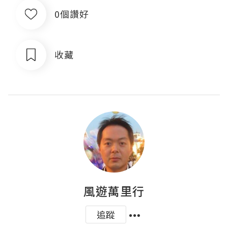
0個讚好
收藏
風遊萬里行
追蹤