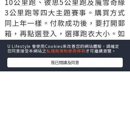
10公里跑、彼思5公里跑及魔雪奇緣
3公里跑等四大主題賽事。購買方式
同上年一樣。付款成功後，要打開郵
箱，再點選登入，選擇跑衣大小。如
需要購買$60巴士車票。要連埋個比
U Lifestyle 會使用Cookies來改善您的網站體驗，請確定
您同意接受本網站之
私隱政策和使用條款
才可繼續瀏覽。
賽項目一同購買。如只買比賽項目，
之後想單買巴士車票。系統出示購買
我已閱讀及同意
錯誤訊息。忘記購買巴士車票既跑
手。系統係無得單購巴士門票。要在
領取跑手包當天，即場購買巴士門
票。只限使用八達通消費。先到先
得。
點擊圖片放大