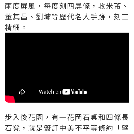
兩度屏風，每度刻四屏條，收米芾、
董其昌、劉墉等歷代名人手跡，刻工
精細。
步入後花園，有一花岡石桌和四條長
石凳，就是簽訂中美不平等條約「望