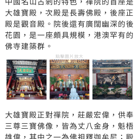
中國名山古剎的特色，禪院的首座是
大雄寶殿，次殿是長壽佛殿，後座正
殿是觀音殿。院後還有廣闊幽深的後
花園，是一座頗具規模，港澳罕有的
佛寺建築群。
點擊圖片放大
大雄寶殿正對禪院，莊嚴宏偉，供奉
三尊三寶佛像，皆為丈八金身，魁梧
雄偉，其中之一為佛祖釋迦牟尼；殿