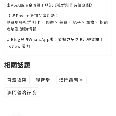
出Post賺現金獎賞 l
登記《社群創作有價企劃》
【 睇Post + 參加品牌活動 】
瀏覽更多社群
打卡
丶
旅遊
丶
美食
丶
親子
丶
寵物
丶
扮靚
攻略
及
活動情報
U Blog開咗WhatsApp啦！發掘更多吃喝玩樂資訊！
Follow 我哋
！
相關話題
普濟禪院
觀音堂
澳門觀音堂
澳門普濟禪院