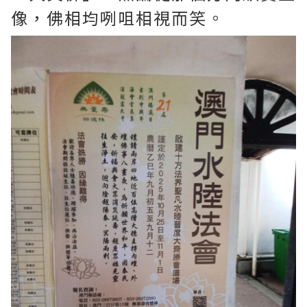
像，佛相均咧咀相視而笑。