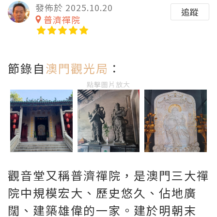
發佈於 2025.10.20
追蹤
普濟禪院
節錄自
澳門觀光局
：
點擊圖片放大
觀音堂又稱普濟禪院，是澳門三大禪
院中規模宏大、歷史悠久、佔地廣
闊、建築雄偉的一家。建於明朝末