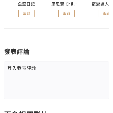
urnal
魚堅日記
思思賢 ChillMyBabe
追蹤
追蹤
追蹤
發表評論
登入
發表評論