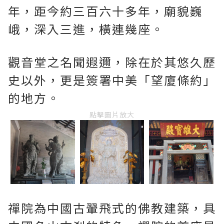
年，距今約三百六十多年，廟貌巍
峨，深入三進，橫連幾座。
觀音堂之名聞遐邇，除在於其悠久歷
史以外，更是簽署中美「望廈條約」
的地方。
點擊圖片放大
禪院為中國古翬飛式的佛教建築，具