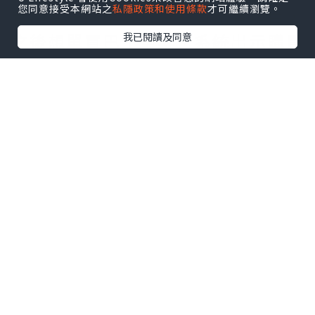
您同意接受本網站之
私隱政策和使用條款
才可繼續瀏覽。
賽項目一同購買。如只買比賽項目，
之後想單買巴士車票。系統出示購買
我已閱讀及同意
錯誤訊息。忘記購買巴士車票既跑
手。系統係無得單購巴士門票。要在
領取跑手包當天，即場購買巴士門
票。只限使用八達通消費。先到先
得。
點擊圖片放大