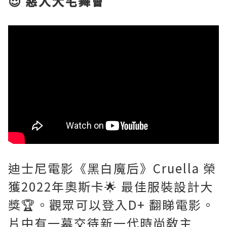
😈 惡人大宅舞會
迪士尼電影《黑白魔后》Cruella 榮
獲2022年奧斯卡🌟 最佳服裝設計大
獎🏆。觀眾可以登入D+ 翻睇電影。
片中有一幕交待新一代時尚敎主