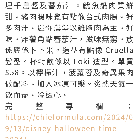
埋千島醬及蕃茄汁。魷魚鬚肉質鮮
甜。豬肉腸味覺有點像台式肉腸。好
多肉汁。迷你漢堡以雞胸肉為主。好
味。炸薯角點蕃茄汁，滋味無窮。放
係底係卜卜米。造型有點像 Cruella
髪型。杯特飲係以 Loki 造型。單買
$58。以檸檬汁，菠蘿蓉及奇異果肉
做配料。加入冰凍可樂。炎熱天氣一
飲而盡。冷透心。
完整專欄：
https://chieformula.com/2024/0
9/13/disney-halloween-time-