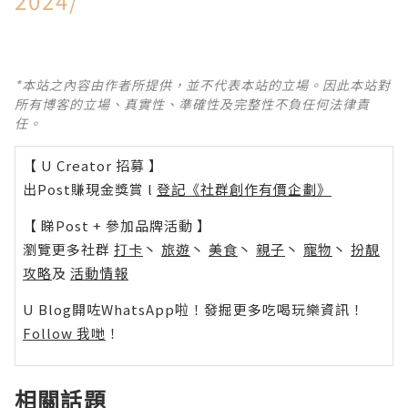
2024/
*本站之內容由作者所提供，並不代表本站的立場。因此本站對
所有博客的立場、真實性、準確性及完整性不負任何法律責
任。
【 U Creator 招募 】
出Post賺現金獎賞 l
登記《社群創作有價企劃》
【 睇Post + 參加品牌活動 】
瀏覽更多社群
打卡
丶
旅遊
丶
美食
丶
親子
丶
寵物
丶
扮靚
攻略
及
活動情報
U Blog開咗WhatsApp啦！發掘更多吃喝玩樂資訊！
Follow 我哋
！
相關話題