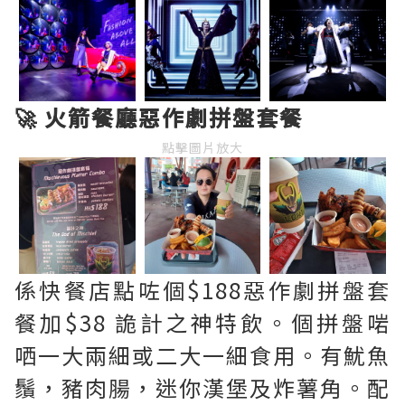
🚀 火箭餐廳惡作劇拼盤套餐
點擊圖片放大
係快餐店點咗個$188惡作劇拼盤套
餐加$38 詭計之神特飲。個拼盤啱
哂一大兩細或二大一細食用。有魷魚
鬚，豬肉腸，迷你漢堡及炸薯角。配