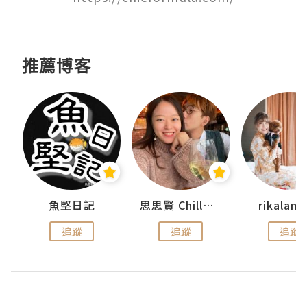
推薦博客
urnal
魚堅日記
思思賢 ChillMyBabe
rikala
追蹤
追蹤
追蹤