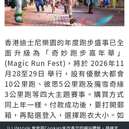
香港迪士尼樂園的年度跑步盛事已全
面升級為「奇妙跑步嘉年華」
(Magic Run Fest)，將於 2026年11
月28至29日 舉行，設有優獸大都會
10公里跑、彼思5公里跑及魔雪奇緣
3公里跑等四大主題賽事。購買方式
同上年一樣。付款成功後，要打開郵
箱，再點選登入，選擇跑衣大小。如
需要購買$60巴士車票。要連埋個比
U Lifestyle 會使用Cookies來改善您的網站體驗，請確定