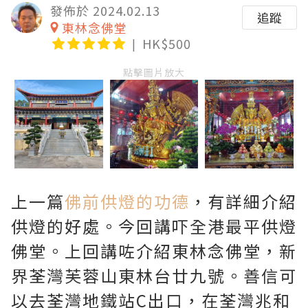
發佈於 2024.02.13
追蹤
東林念佛堂
HK$500
點擊圖片放大
上一篇
佛前供燈的功德
，有詳細介紹
供燈的好處。今回講吓全港最平供燈
佛堂。上回講咗介紹東林念佛堂，新
界荃灣芙蓉山東林台廿九號。善信可
以去荃灣地鐵站C出口，在荃灣兆和