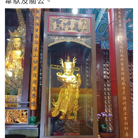
韋馱及關公。