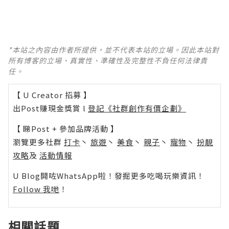
*本站之內容由作者所提供，並不代表本站的立場。因此本站對
所有博客的立場、真實性、準確性及完整性不負任何法律責
任。
【 U Creator 招募 】
出Post賺現金獎賞 l
登記《社群創作有價企劃》
【 睇Post + 參加品牌活動 】
瀏覽更多社群
打卡
丶
旅遊
丶
美食
丶
親子
丶
寵物
丶
扮靚
攻略
及
活動情報
U Blog開咗WhatsApp啦！發掘更多吃喝玩樂資訊！
Follow 我哋
！
相關話題