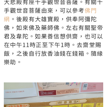
大悲殿有座千手觀世音菩薩。有關千
手觀世音菩薩由來，可以參考
佛門
網
。後殿有大雄寶殿，供奉阿彌陀
佛，如來佛及藥師佛。左右有關聖帝
君及韋陀。如果善信想供齋，也可以
在中午11時正至下午1時。去齋堂賜
飯，之後自行放香油錢在錢箱。隨緣
樂助。