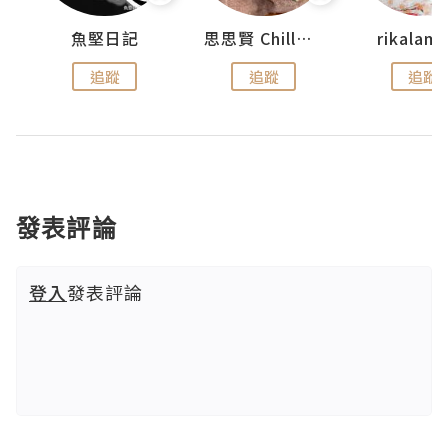
urnal
魚堅日記
思思賢 ChillMyBabe
rikala
追蹤
追蹤
追蹤
發表評論
登入
發表評論