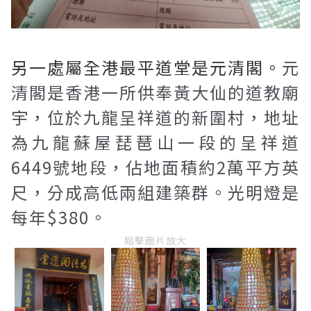
另一處屬全港最平道堂是元清閣。
元
清閣是香港一所供奉黃大仙的道教廟
宇，位於九龍呈祥道的新圍村，地址
為九龍蘇屋琵琶山一段的呈祥道
6449號地段，佔地面積約2萬平方英
尺，分成高低兩組建築群。光明燈是
每年$380。
點擊圖片放大