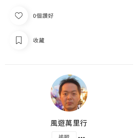
0個讚好
收藏
風遊萬里行
追蹤