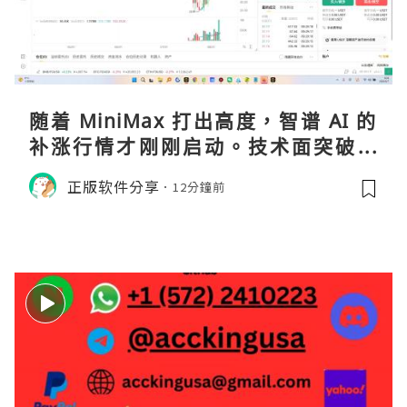
随着 MiniMax 打出高度，智谱 AI 的
补涨行情才刚刚启动。技术面突破在
即，基本面逻辑硬朗，目标先看 170，
正版软件分享
12分鐘前
顺势做多，在巨头上市潮来临前享受泡
沫化红利 开户美股返佣btc最高90%得
28U买服