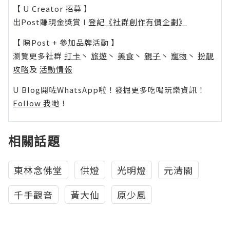
【 U Creator 招募 】
出Post賺現金獎賞 l
登記《社群創作有價企劃》
【 睇Post + 參加品牌活動 】
瀏覽更多社群
打卡
丶
旅遊
丶
美食
丶
親子
丶
寵物
丶
扮靚
攻略
及
活動情報
U Blog開咗WhatsApp啦！發掘更多吃喝玩樂資訊！
Follow 我哋
！
相關話題
東林念佛堂
供燈
光明燈
元清閣
千手觀音
黃大仙
原少風