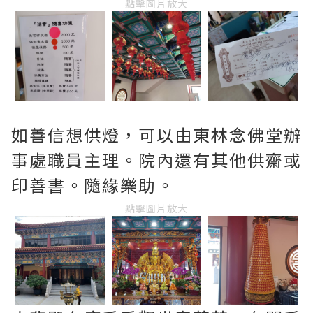
點擊圖片放大
如善信想供燈，可以由東林念佛堂辦
事處職員主理。院內還有其他供齋或
印善書。隨緣樂助。
點擊圖片放大