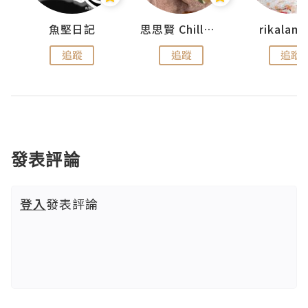
urnal
魚堅日記
思思賢 ChillMyBabe
rikala
追蹤
追蹤
追蹤
發表評論
登入
發表評論