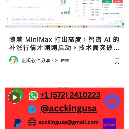
随着 MiniMax 打出高度，智谱 AI 的
补涨行情才刚刚启动。技术面突破在
即，基本面逻辑硬朗，目标先看 170，
正版软件分享
2小時前
顺势做多，在巨头上市潮来临前享受泡
沫化红利 开户美股返佣btc最高90%得
28U买服