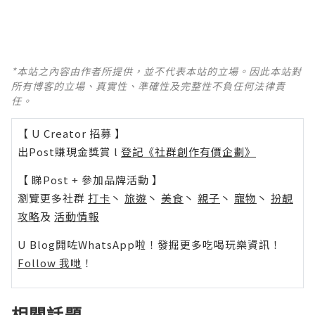
*本站之內容由作者所提供，並不代表本站的立場。因此本站對
所有博客的立場、真實性、準確性及完整性不負任何法律責
任。
【 U Creator 招募 】
出Post賺現金獎賞 l
登記《社群創作有價企劃》
【 睇Post + 參加品牌活動 】
瀏覽更多社群
打卡
丶
旅遊
丶
美食
丶
親子
丶
寵物
丶
扮靚
攻略
及
活動情報
U Blog開咗WhatsApp啦！發掘更多吃喝玩樂資訊！
Follow 我哋
！
相關話題