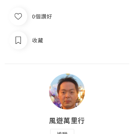
0個讚好
收藏
風遊萬里行
追蹤