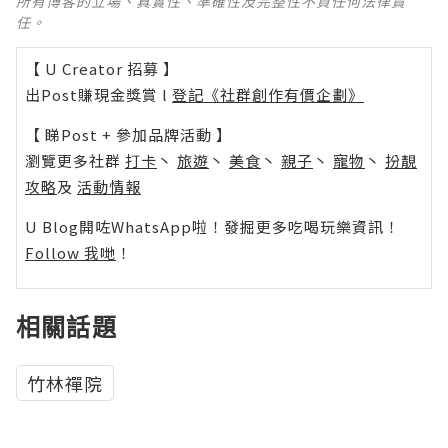
所有博客的立場、真實性、準確性及完整性不負任何法律責
任。
【 U Creator 招募 】
出Post賺現金獎賞 l
登記《社群創作有價企劃》
【 睇Post + 參加品牌活動 】
瀏覽更多社群
打卡
丶
旅遊
丶
美食
丶
親子
丶
寵物
丶
扮靚
攻略
及
活動情報
U Blog開咗WhatsApp啦！發掘更多吃喝玩樂資訊！
Follow 我哋
！
相關話題
竹林禪院