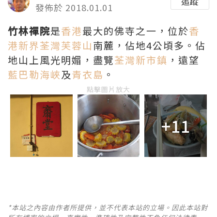
追蹤
發佈於 2018.01.01
竹林禪院
是
香港
最大的佛寺之一，位於
香
港
新界
荃灣
芙蓉山
南麓，佔地4公頃多。佔
地山上風光明媚，盡覽
荃灣新市鎮
，遠望
藍巴勒海峽
及
青衣島
。
點擊圖片放大
+11
*本站之內容由作者所提供，並不代表本站的立場。因此本站對