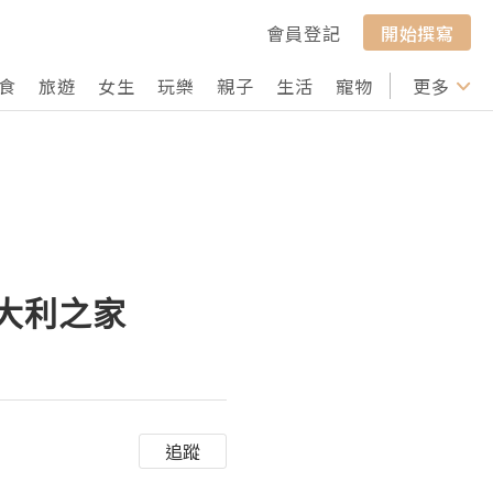
會員登記
開始撰寫
食
旅遊
女生
玩樂
親子
生活
寵物
行山
更多
打卡
意大利之家
追蹤