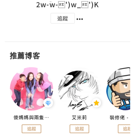
2w-ؔw-')w_')K
追蹤
推薦博客
點滴
儍媽媽與兩隻小魔怪之家
艾米莉
追蹤
追蹤
追蹤