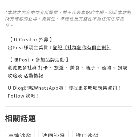
*本站之內容由作者所提供，並不代表本站的立場。因此本站對
所有博客的立場、真實性、準確性及完整性不負任何法律責
任。
【 U Creator 招募 】
出Post賺現金獎賞 l
登記《社群創作有價企劃》
【 睇Post + 參加品牌活動 】
瀏覽更多社群
打卡
丶
旅遊
丶
美食
丶
親子
丶
寵物
丶
扮靚
攻略
及
活動情報
U Blog開咗WhatsApp啦！發掘更多吃喝玩樂資訊！
Follow 我哋
！
相關話題
高端沙發
法國沙發
進口沙發