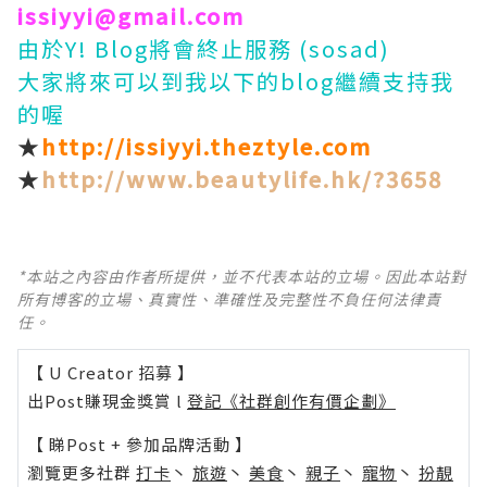
issiyyi@gmail.com
由於Y! Blog將會終止服務 (sosad)
大家將來可以到我以下的blog繼續支持我
的喔
★
http://issiyyi.theztyle.com
★
http://www.beautylife.hk/?3658
*本站之內容由作者所提供，並不代表本站的立場。因此本站對
所有博客的立場、真實性、準確性及完整性不負任何法律責
任。
【 U Creator 招募 】
出Post賺現金獎賞 l
登記《社群創作有價企劃》
【 睇Post + 參加品牌活動 】
瀏覽更多社群
打卡
丶
旅遊
丶
美食
丶
親子
丶
寵物
丶
扮靚