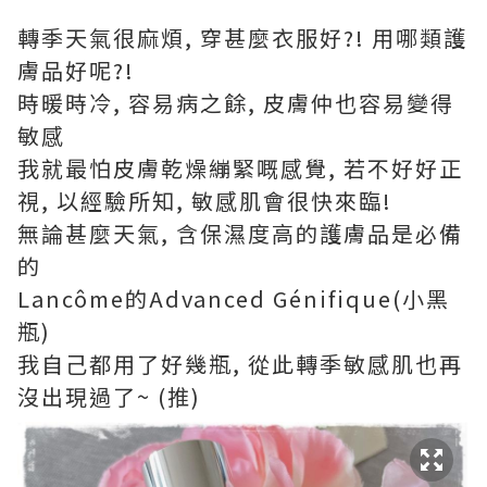
轉季天氣很麻煩, 穿甚麼衣服好?! 用哪類護
膚品好呢?!
時暖時冷, 容易病之餘, 皮膚仲也容易變得
敏感
我就最怕皮膚乾燥繃緊嘅感覺, 若不好好正
視, 以經驗所知, 敏感肌會很快來臨!
無論甚麼天氣, 含保濕度高的護膚品是必備
的
Lancôme的Advanced Génifique(小黑
瓶)
我自己都用了好幾瓶, 從此轉季敏感肌也再
沒出現過了~ (推)