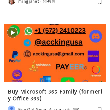
mingjanet
6小時前
Buy Microsoft 365 Family (formerl
y Office 365)
Buy Old Gmail Accoun
9小時前