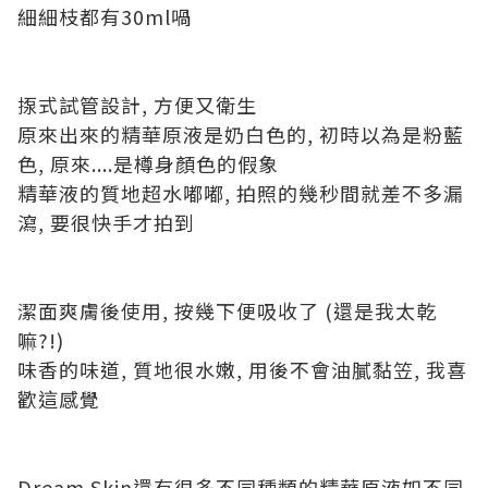
細細枝都有30ml喎
揼式試管設計, 方便又衛生
原來出來的精華原液是奶白色的, 初時以為是粉藍
色, 原來....是樽身顏色的假象
精華液的質地超水嘟嘟, 拍照的幾秒間就差不多漏
瀉, 要很快手才拍到
潔面爽膚後使用, 按幾下便吸收了 (還是我太乾
嘛?!)
味香的味道, 質地很水嫩, 用後不會油膩黏笠, 我喜
歡這感覺
Dream Skin還有很多不同種類的精華原液如不同