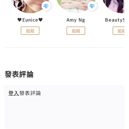
h 夏沫
♥Eunice♥
Amy Ng
追蹤
追蹤
追蹤
發表評論
登入
發表評論