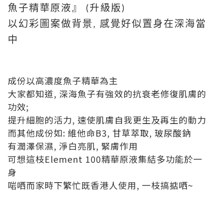
魚子精華原液』
升級版
(
)
以幻彩圖案做背景, 感覺好似置身在深海當
中
成份以高濃度魚子精華為主
大家都知道, 深海魚子有強效的抗衰老修復肌膚的
功效;
提升細胞的活力, 速使肌膚自我更生及再生的動力
而其他成份如: 維他命B3, 甘草萃取, 玻尿酸鈉
有潤澤保濕, 淨白亮肌, 緊膚作用
可想這枝Element 100精華原液集結多功能於一
身
啱哂而家時下繁忙既香港人使用, 一枝搞掂哂~