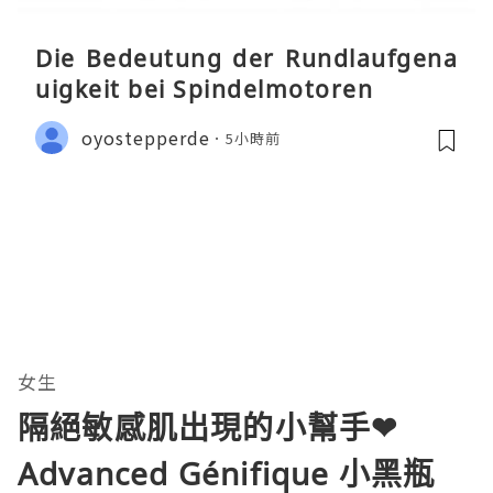
Die Bedeutung der Rundlaufgena
uigkeit bei Spindelmotoren
oyostepperde
5小時前
女生
隔絕敏感肌出現的小幫手❤
Advanced Génifique 小黑瓶