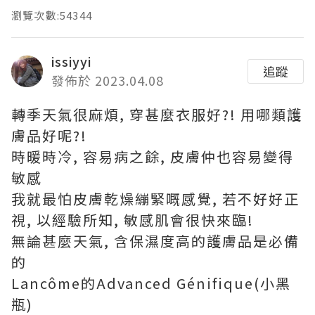
瀏覽次數:54344
issiyyi
追蹤
發佈於 2023.04.08
轉季天氣很麻煩, 穿甚麼衣服好?! 用哪類護
膚品好呢?!
時暖時冷, 容易病之餘, 皮膚仲也容易變得
敏感
我就最怕皮膚乾燥繃緊嘅感覺, 若不好好正
視, 以經驗所知, 敏感肌會很快來臨!
無論甚麼天氣, 含保濕度高的護膚品是必備
的
Lancôme的Advanced Génifique(小黑
瓶)