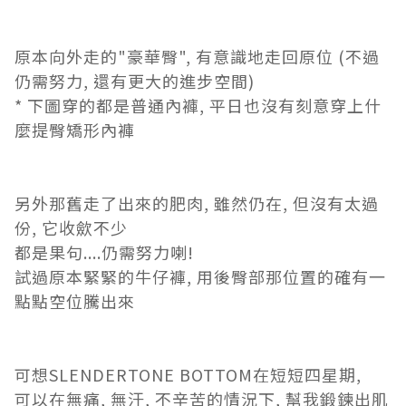
原本向外走的"豪華臀", 有意識地走回原位 (不過
仍需努力, 還有更大的進步空間)
* 下圖穿的都是普通內褲, 平日也沒有刻意穿上什
麼提臀矯形內褲
另外那舊走了出來的肥肉, 雖然仍在, 但沒有太過
份, 它收歛不少
都是果句....仍需努力喇!
試過原本緊緊的牛仔褲, 用後臀部那位置的確有一
點點空位騰出來
可想
SLENDERTONE BOTTOM在短短四星期,
可以在無痛, 無汗, 不辛苦的情況下, 幫我鍛鍊出肌