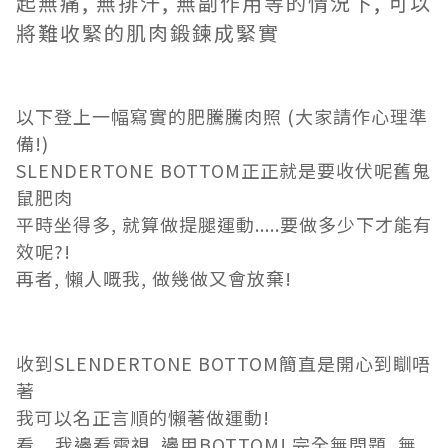
起無痛, 無排汗, 無副作用等的情況下, 可以
將難收緊的肌肉鍛鍊成緊實
以下登上一幅寫實的肥騰騰肉照 (大家請作心理準
備!)
SLENDERTONE BOTTOM正正就是要收伏呢舊鬼
鼠肥肉
平時坐得多, 就算做提腿運動.....要做多少下才能有
效呢?!
再者, 懶人嘅我, 做幾做又會放棄!
收到SLENDERTONE BOTTOM簡直是開心到瞓唔
著
我可以名正言順的懶著做運動!
看....我邊看電視, 邊用BOTTOM! 完全無問題, 無