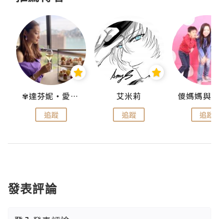
點滴
✾達芬妮•愛孩子•愛生活✾
艾米莉
追蹤
追蹤
追蹤
發表評論