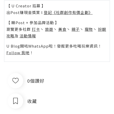
【 U Creator 招募 】
出Post賺現金獎賞 l
登記《社群創作有價企劃》
【 睇Post + 參加品牌活動 】
瀏覽更多社群
打卡
丶
旅遊
丶
美食
丶
親子
丶
寵物
丶
扮靚
攻略
及
活動情報
U Blog開咗WhatsApp啦！發掘更多吃喝玩樂資訊！
Follow 我哋
！
0個讚好
收藏