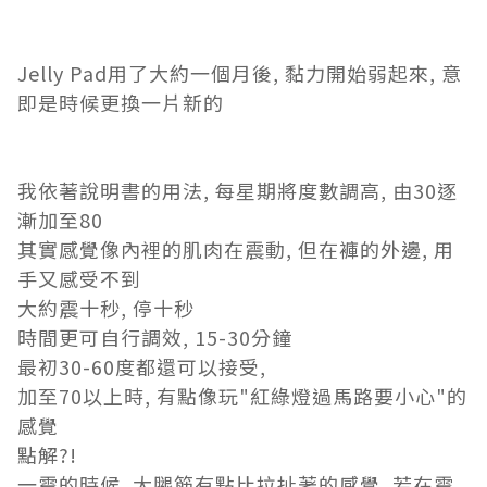
Jelly Pad用了大約一個月後, 黏力開始弱起來, 意
即是時候更換一片新的
我依著說明書的用法, 每星期將度數調高, 由30逐
漸加至80
其實感覺像內裡的肌肉在震動, 但在褲的外邊, 用
手又感受不到
大約震十秒, 停十秒
時間更可自行調效, 15-30分鐘
最初30-60度都還可以接受,
加至70以上時, 有點像玩"紅綠燈過馬路要小心"的
感覺
點解?!
一震的時候, 大腿筋有點比拉扯著的感覺, 若在震