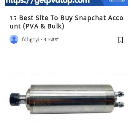
15 Best Site To Buy Snapchat Acco
unt (PVA & Bulk)
fdhgtyi
4小時前