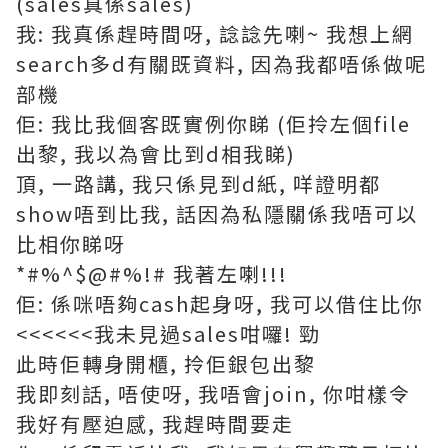
(sales真係sales)
我: 我真係趕時間呀, 諗諗先喇~ 我想上網
search多d有關既資料, 因為我都唔係做呢
部機
佢: 我比我個客既實例你睇 (佢拎左個file
出黎, 我以為會比到d相我睇)
頂, 一路講, 我只係見到d紙, 咩證明都
show唔到比我, 話因為私隱關係我唔可以
比相你睇呀
*#%^$@#%!# 我著左喇!!!
佢: 係咪唔夠cash起身呀, 我可以借住比你
<<<<<<我未見過sales咁囉! 勁
此時佢轉身開櫃, 拎佢銀包出黎
我即刻話, 唔使呀, 我唔會join, 你咁樣令
我好有壓迫感, 我趕時間要走