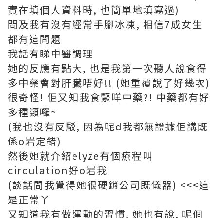
實在填個人資料時, 也簡單地填寫過)
問及我有沒有經常手腳冰凍, 相信7成女生
都有這問題
我話有睇中醫調理
她的反應有點大, 也是我第一次聽人說食得
多中藥會對肝臟唔好!! (她重覆說了好幾次)
很奇怪! 佢又知我食緊咩中藥?! 中藥都有好
多種類囉~
(我也沒有反駁, 因為呢d我都無證據佢講既
係o岩定錯)
然後她就介紹elyze有個療程叫
circulation好o岩我
(談話間我覺得她很硬銷公司既儀器) <<<這
是正常丫
又知道我有做運動的習慣, 她也有說, 呢個