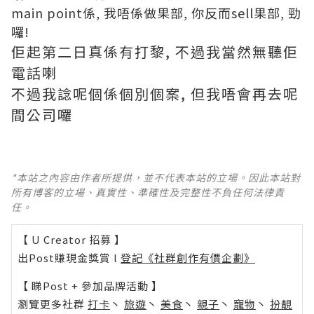
main point係, 我唔係做果部, 你反而sell果部, 勁
囉!
佢起第二日真係有打黎, 不過我當然無聽佢
電話喇
不過我諗呢個係個別個案, 但我唔會再去呢
間公司囉
*本站之內容由作者所提供，並不代表本站的立場。因此本站對
所有博客的立場、真實性、準確性及完整性不負任何法律責
任。
【 U Creator 招募 】
出Post賺現金獎賞 l
登記《社群創作有價企劃》
【 睇Post + 參加品牌活動 】
瀏覽更多社群
打卡
丶
旅遊
丶
美食
丶
親子
丶
寵物
丶
扮靚