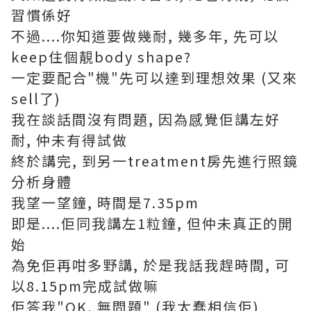
習慣係好
不過....你知道要做幾耐, 幾多年, 先可以
keep住個靚body shape?
一定要配合"機"先可以達到理想效果 (又來
sell了)
我在談話間沒有問題, 因為感覺佢講左好
耐, 仲未有得試做
終於講完, 到另一treatment房先進行照鏡
分析身體
我望一望鐘, 時間是7.35pm
即是....佢同我講左1粒鐘, 但仲未真正的開
始
為免佢再咁多野講, 於是我話我趕時間, 可
以8.15pm完成試做嘛
佢答我"OK, 無問題" (我太蠢相信佢)