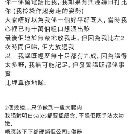
你一係留電話比我, 我如果有興趣聽日打比
你 (我拎袋作起身走的姿勢)
大家唔好以為我係一個好平靜既人, 當時我
心裡已有十萬個粗口想湧出黎
最後佢迫於無奈地放我走, 但因為我比左2
次時間佢睇, 佢先放過我
以上我講既經歷無十足都有九成, 因為講得
太多野, 我無可能記足, 但發誓講既都係事
實
比埋單你地睇:
2個幾鐘....只係做到一隻大腿肉
我絕對明白sales都要搵飯食, 不過佢既手法太幼
嫩,
唔應該下下都硬銷佢公司d儀器