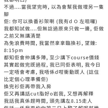
不過....當我望完時, 以為會幫我做埋另一隻
腳
佢: 你可以換番衫架喇 (我有d O 左咀囉)
我都知試做....但無諗過原來只做一邊, 佢做
之前又無講清楚
為免浪費時間, 我當然拿拿臨換衫, 望鐘:
8:15pm
都知佢會仲講多陣, 至少講下course價錢
其實起做完既過程, 我已同佢表明, 我今日
一定唔會考慮, 我唔係d咁衝動既人 (諗住
比定個心理準備佢)
換完衫佢再帶我入房
佢又再講話cut脂好o岩我, 又想再解釋
我話我真係趕時間, 頭先講左8.15走人
佢話一係我再約你第二日上黎了解呢部機