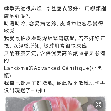
轉季天氣很麻煩, 穿甚麼衣服好?! 用哪類護
膚品好呢?!
時暖時冷, 容易病之餘, 皮膚仲也容易變得
敏感
我就最怕皮膚乾燥繃緊嘅感覺, 若不好好正
視, 以經驗所知, 敏感肌會很快來臨!
無論甚麼天氣, 含保濕度高的護膚品是必備
的
Lancôme的Advanced Génifique(小黑
瓶)
我自己都用了好幾瓶, 從此轉季敏感肌也再
沒出現過了~ (推)