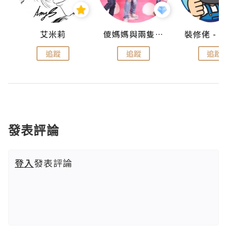
點滴
艾米莉
儍媽媽與兩隻小魔怪之家
追蹤
追蹤
追蹤
發表評論
登入
發表評論