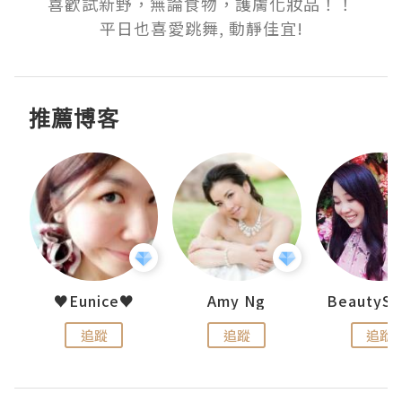
喜歡試新野，無論食物，護膚化妝品！！

平日也喜愛跳舞, 動靜佳宜!
推薦博客
h 夏沫
♥Eunice♥
Amy Ng
追蹤
追蹤
追蹤