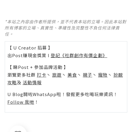
*本站之內容由作者所提供，並不代表本站的立場。因此本站對
所有博客的立場、真實性、準確性及完整性不負任何法律責
任。
【 U Creator 招募 】
出Post賺現金獎賞 l
登記《社群創作有價企劃》
【 睇Post + 參加品牌活動 】
瀏覽更多社群
打卡
丶
旅遊
丶
美食
丶
親子
丶
寵物
丶
扮靚
攻略
及
活動情報
U Blog開咗WhatsApp啦！發掘更多吃喝玩樂資訊！
Follow 我哋
！