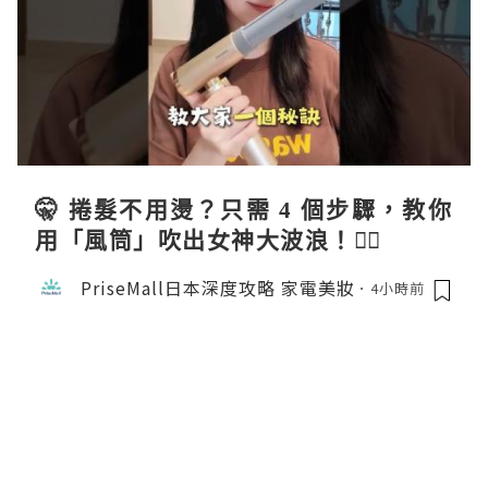
🤫 捲髮不用燙？只需 4 個步驟，教你
用「風筒」吹出女神大波浪！💇‍♀️
PriseMall日本深度攻略 家電美妝
4小時前