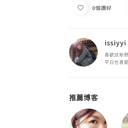
0個讚好
issiyyi
喜歡試新野
平日也喜愛
推薦博客