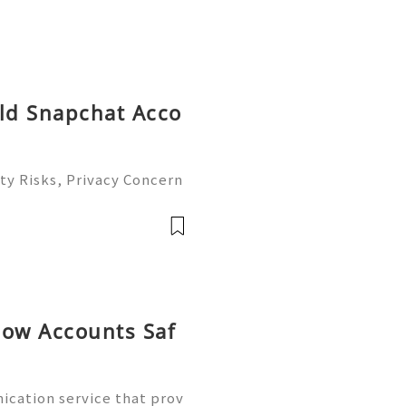
Old Snapchat Acco
ty Risks, Privacy Concern
atives Guide 2026 🚪🚀💬
you 24/7! 😊💯🔥 💼⏰📩🌟

now Accounts Saf
cation service that prov