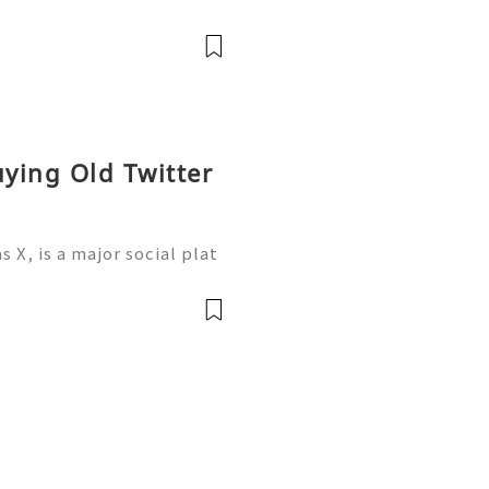
ing features through supp
can be useful for people
uying Old Twitter
X, is a major social plat
news, professional networ
esses, and public discuss