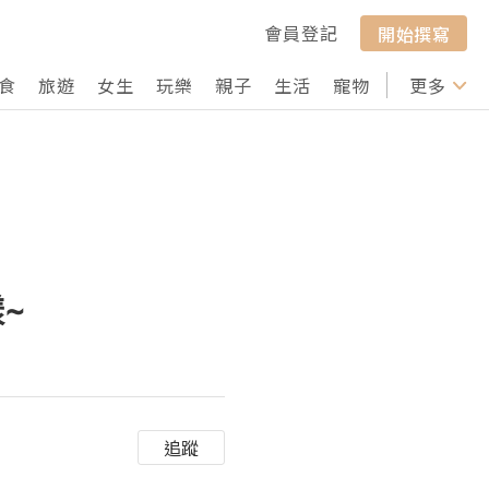
會員登記
開始撰寫
食
旅遊
女生
玩樂
親子
生活
寵物
行山
更多
打卡
~
追蹤