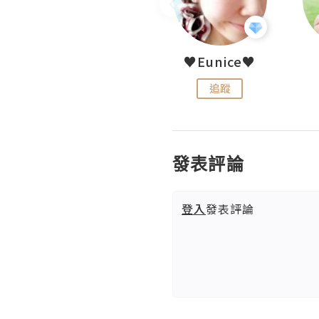
LoveCath 夏沫
♥Eunice♥
追蹤
追蹤
發表評論
登入
發表評論