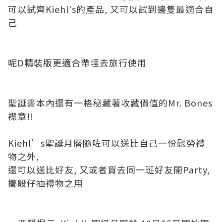
可以試齊Kiehl's的產品, 又可以試到邊隻最適合自
己
呢D精裝版更適合帶埋去旅行使用
聖誕書本內還有一格秘藏著收藏價值的Mr. Bones
襟章!!
Kiehl’s聖誕月曆隨咗可以送比自己一份慰勞禮
物之外,
還可以送比好友, 又或者買去同一班好友開Party,
擲骰仔抽禮物之用