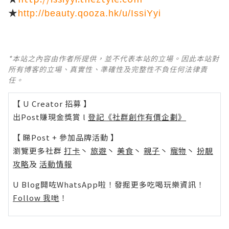
★
http://beauty.qooza.hk/u/IssiYyi
*本站之內容由作者所提供，並不代表本站的立場。因此本站對
所有博客的立場、真實性、準確性及完整性不負任何法律責
任。
【 U Creator 招募 】
出Post賺現金獎賞 l
登記《社群創作有價企劃》
【 睇Post + 參加品牌活動 】
瀏覽更多社群
打卡
丶
旅遊
丶
美食
丶
親子
丶
寵物
丶
扮靚
攻略
及
活動情報
U Blog開咗WhatsApp啦！發掘更多吃喝玩樂資訊！
Follow 我哋
！