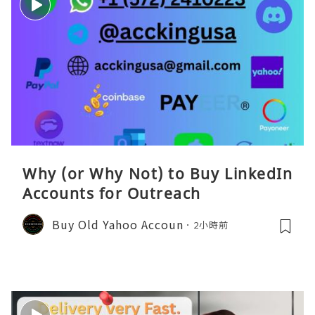
Why (or Why Not) to Buy LinkedIn
Accounts for Outreach
Buy Old Yahoo Accoun
2小時前