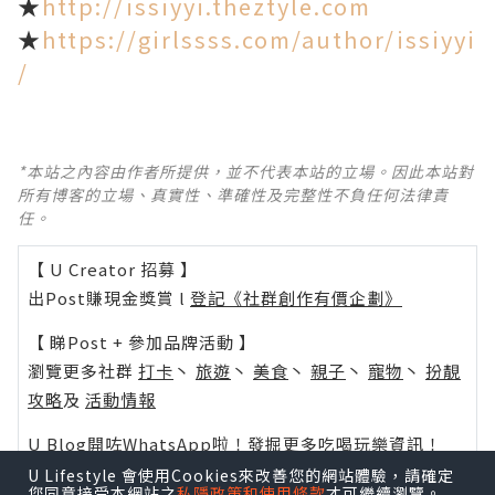
★
http://issiyyi.theztyle.com
★
https://girlssss.com/author/issiyyi
/
*本站之內容由作者所提供，並不代表本站的立場。因此本站對
所有博客的立場、真實性、準確性及完整性不負任何法律責
任。
【 U Creator 招募 】
出Post賺現金獎賞 l
登記《社群創作有價企劃》
【 睇Post + 參加品牌活動 】
瀏覽更多社群
打卡
丶
旅遊
丶
美食
丶
親子
丶
寵物
丶
扮靚
攻略
及
活動情報
U Blog開咗WhatsApp啦！發掘更多吃喝玩樂資訊！
Follow 我哋
！
U Lifestyle 會使用Cookies來改善您的網站體驗，請確定
您同意接受本網站之
私隱政策和使用條款
才可繼續瀏覽。