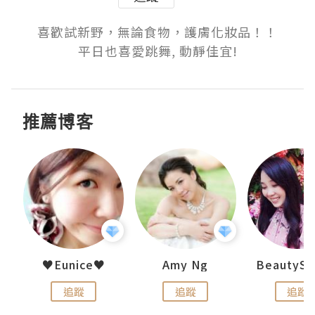
喜歡試新野，無論食物，護膚化妝品！！

平日也喜愛跳舞, 動靜佳宜!
推薦博客
h 夏沫
♥Eunice♥
Amy Ng
追蹤
追蹤
追蹤