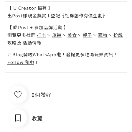
【 U Creator 招募 】
出Post賺現金獎賞 l
登記《社群創作有價企劃》
【 睇Post + 參加品牌活動 】
瀏覽更多社群
打卡
丶
旅遊
丶
美食
丶
親子
丶
寵物
丶
扮靚
攻略
及
活動情報
U Blog開咗WhatsApp啦！發掘更多吃喝玩樂資訊！
Follow 我哋
！
0個讚好
收藏