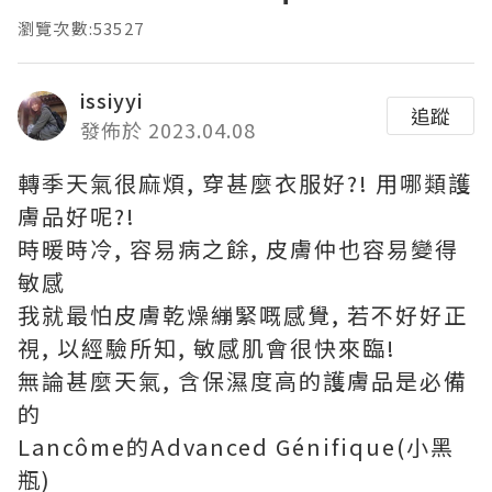
瀏覽次數:53527
issiyyi
追蹤
發佈於 2023.04.08
轉季天氣很麻煩, 穿甚麼衣服好?! 用哪類護
膚品好呢?!
時暖時冷, 容易病之餘, 皮膚仲也容易變得
敏感
我就最怕皮膚乾燥繃緊嘅感覺, 若不好好正
視, 以經驗所知, 敏感肌會很快來臨!
無論甚麼天氣, 含保濕度高的護膚品是必備
的
Lancôme的Advanced Génifique(小黑
瓶)