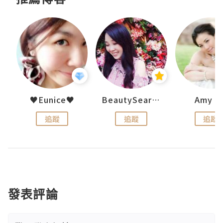
h 夏沫
♥Eunice♥
BeautySearch
Amy N
追蹤
追蹤
追蹤
發表評論