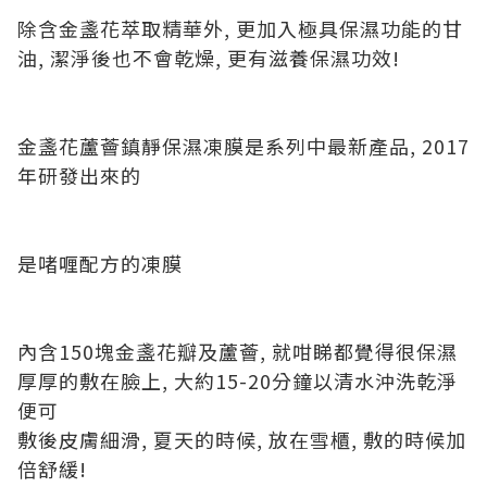
除含金盞花萃取精華外, 更加入極具保濕功能的甘
油, 潔淨後也不會乾燥, 更有滋養保濕功效!
金盞花蘆薈鎮靜保濕凍膜是系列中最新產品, 2017
年研發出來的
是啫喱配方的凍膜
內含150塊金盞花瓣及蘆薈, 就咁睇都覺得很保濕
厚厚的敷在臉上, 大約15-20分鐘以清水沖洗乾淨
便可
敷後皮膚細滑, 夏天的時候, 放在雪櫃, 敷的時候加
倍舒緩!