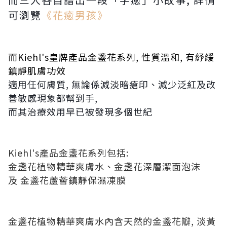
可瀏覽
《花癒男孩》
而
Kiehl's
皇牌產品金盞花系列, 性質溫和, 有紓緩
鎮靜肌膚功效
適用任何膚質, 無論係減淡暗瘡印、減少泛紅及改
善敏感現象都幫到手,
而其治療效用早已被發現多個世紀
Kiehl's產品金盞花系列包括:
金盞花植物精華爽膚水、金盞花深層潔面泡沫
及 金盞花蘆薈鎮靜保濕凍膜
金盞花植物精華爽膚水內含天然的金盞花瓣, 淡黃