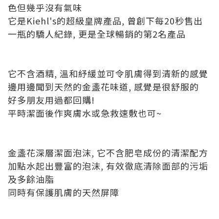
色但幾乎沒有氣味
它是Kiehl's的超級皇牌產品, 曾創下每20秒售出
一瓶的驕人紀錄, 更是全球暢銷的第2名產品
它不含酒精, 溫和紓緩並可令肌膚得到清新的感覺
邊用邊聞到天然的金盞花味道, 感覺是很舒服的
好多朋友用過都回購!
平時潔面後作爽膚水或急救速敷也可~
金盞花深層潔面泡沫, 它不含肥皂成份的清潔配方
加點水起出豐富的泡沫, 有效徹底清除面部的污垢
及多餘油脂
同時有保護肌膚的天然屏障