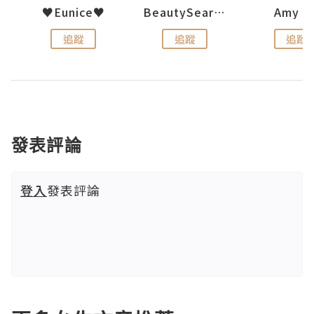
h 夏沫
♥Eunice♥
BeautySearch
Amy N
追蹤
追蹤
追蹤
發表評論
登入
發表評論