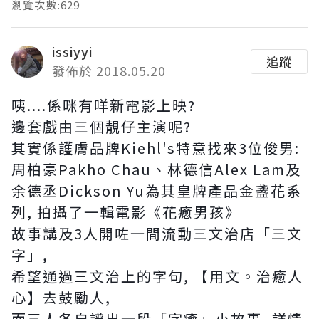
瀏覽次數:629
issiyyi
追蹤
發佈於 2018.05.20
咦....係咪有咩新電影上映?
邊套戲由三個靚仔主演呢?
其實係護膚品牌Kiehl's特意找來3位俊男:
周柏豪Pakho Chau、林德信Alex Lam及
余德丞Dickson Yu為其皇牌產品金盞花系
列, 拍攝了一輯電影《花癒男孩》
故事講及3人開咗一間流動三文治店「三文
字」,
希望通過三文治上的字句, 【用文◦治癒人
心】去鼓勵人,
而三人各自譜出一段「字癒」小故事, 詳情