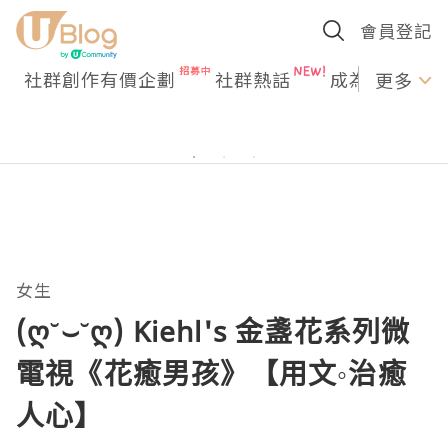
會員登記
社群創作有價企劃
社群熱話
成為U Creato
更多
女生
(ღ˘⌣˘ღ) Kiehl's 金盞花系列微
電視《花癒男孩》【用文◦治癒
人心】