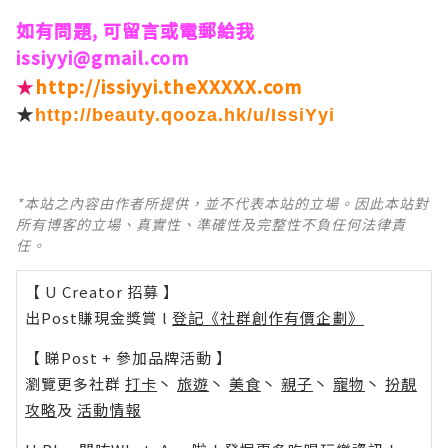
如有問題, 可留言或電郵給我
issiyyi@gmail.com
★
http://issiyyi.theXXXXX.com
★
http://beauty.qooza.hk/u/IssiYyi
*本站之內容由作者所提供，並不代表本站的立場。因此本站對
所有博客的立場、真實性、準確性及完整性不負任何法律責
任。
【 U Creator 招募 】
出Post賺現金獎賞 l
登記《社群創作有價企劃》
【 睇Post + 參加品牌活動 】
瀏覽更多社群
打卡
丶
旅遊
丶
美食
丶
親子
丶
寵物
丶
扮靚
攻略
及
活動情報