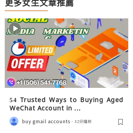
更多女生文章推薦
54 Trusted Ways to Buying Aged
WeChat Account in ...
buy gmail accounts
32分鐘前