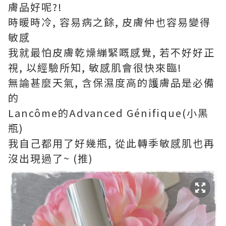
膚品好呢?!
時暖時冷, 容易病之餘, 皮膚仲也容易變得
敏感
我就最怕皮膚乾燥繃緊嘅感覺, 若不好好正
視, 以經驗所知, 敏感肌會很快來臨!
無論甚麼天氣, 含保濕度高的護膚品是必備
的
Lancôme的Advanced Génifique(小黑
瓶)
我自己都用了好幾瓶, 從此轉季敏感肌也再
沒出現過了~ (推)