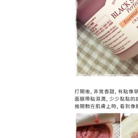
打開後, 非常香甜, 有點像
面膜帶點濕潤, 少少黏黏的
推開敷在肌膚上時, 看到像