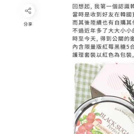
回想起, 我第一個認識韓
當時是收到好友在韓國買
而其後陸續也有自購其他
分享
不過近年多了大大小小
時至今天, 得到公關的
內含限量版紅莓黑糖5合
護理套裝以紅色為包裝,