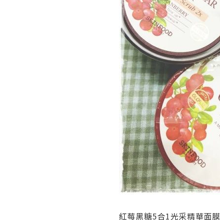
紅莓黑糖5合1光采精華面膜