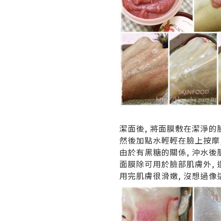
潔面後, 將面膜敷在潔淨的臉
然後加點水輕輕在臉上按摩,
由於有黑糖的關係, 沖水後
面膜除可用於臉部肌膚外,
用完肌膚很滑嫩, 沒想過像這