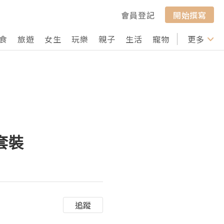
會員登記
開始撰寫
食
旅遊
女生
玩樂
親子
生活
寵物
行山
更多
打卡
套裝
追蹤