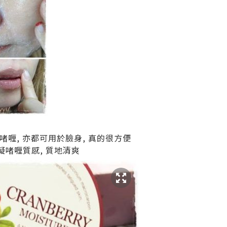
啫喱, 亦都可用於臉身, 真的很方便
凝啫喱質感, 質地清爽