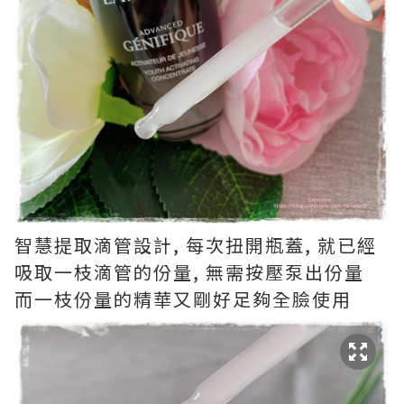
智慧提取滴管設計, 每次扭開瓶蓋, 就已經
吸取一枝滴管的份量, 無需按壓泵出份量
而一枝份量的精華又剛好足夠全臉使用