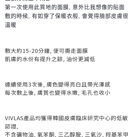
第一次使用此質地的面膜, 意外比我想像的貼面
敷的時候, 有如穿了保暖衣般, 會覺得臉部皮膚很
溫暖
敷大約15-20分鐘, 便可撕走面膜
肌膚的水份有提升之餘, 油份更減低
連續使用3次後, 膚色變得亮白且帶光澤感
每次敷上後, 膚質也變得水嫩, 毛孔也收小
VIVLAS產品均獲得韓國皮膚臨床研究中心的低敏
認證,
不含礦物油, 氧苯酮, 三乙醇胺, 三氧沙, 羥基苯甲