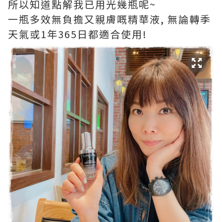
所以知道點解我已用光幾瓶呢~
一瓶多效無負擔又親膚嘅精華液, 無論轉季
天氣或1年365日都適合使用!