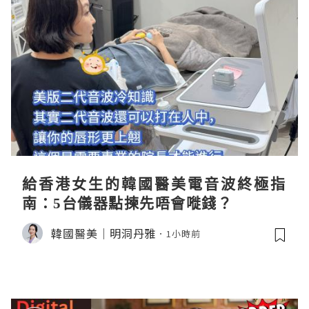
給香港女生的韓國醫美電音波終極指
南：5台儀器點揀先唔會嘥錢？
韓國醫美｜明洞丹雅
1小時前