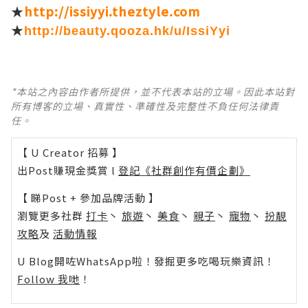
★
http://issiyyi.theztyle.com
★
http://beauty.qooza.hk/u/IssiYyi
*本站之內容由作者所提供，並不代表本站的立場。因此本站對
所有博客的立場、真實性、準確性及完整性不負任何法律責
任。
【 U Creator 招募 】
出Post賺現金獎賞 l
登記《社群創作有價企劃》
【 睇Post + 參加品牌活動 】
瀏覽更多社群
打卡
丶
旅遊
丶
美食
丶
親子
丶
寵物
丶
扮靚
攻略
及
活動情報
U Blog開咗WhatsApp啦！發掘更多吃喝玩樂資訊！
Follow 我哋
！