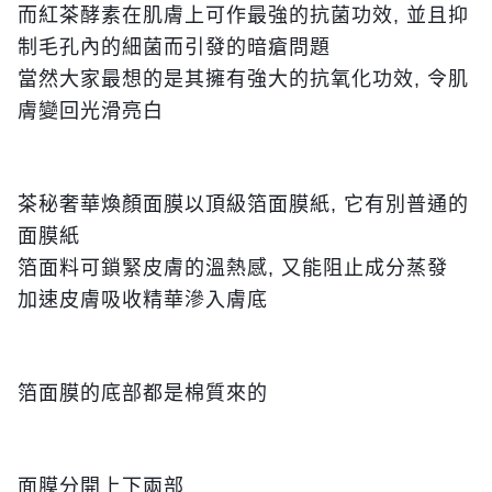
而紅茶酵素在肌膚上可作最強的抗菌功效, 並且抑
制毛孔內的細菌而引發的暗瘡問題
當然大家最想的是其擁有強大的抗氧化功效, 令肌
膚變回光滑亮白
茶秘奢華煥顏面膜以頂級箔面膜紙, 它有別普通的
面膜紙
箔面料可鎖緊皮膚的溫熱感, 又能阻止成分蒸發
加速皮膚吸收精華滲入膚底
箔面膜的底部都是棉質來的
面膜分開上下兩部