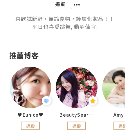
追蹤
喜歡試新野，無論食物，護膚化妝品！！

平日也喜愛跳舞, 動靜佳宜!
推薦博客
h 夏沫
♥Eunice♥
BeautySearch
Amy N
追蹤
追蹤
追蹤