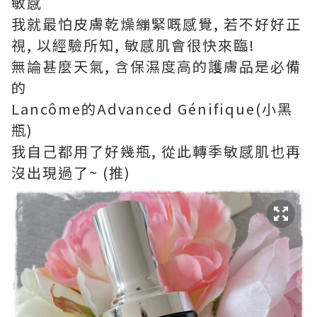
敏感
我就最怕皮膚乾燥繃緊嘅感覺, 若不好好正
視, 以經驗所知, 敏感肌會很快來臨!
無論甚麼天氣, 含保濕度高的護膚品是必備
的
Lancôme的Advanced Génifique(小黑
瓶)
我自己都用了好幾瓶, 從此轉季敏感肌也再
沒出現過了~ (推)