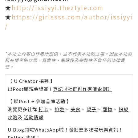
★
http://issiyyi.theztyle.com
★
https://girlssss.com/author/issiyyi
/
*本站之內容由作者所提供，並不代表本站的立場。因此本站對
所有博客的立場、真實性、準確性及完整性不負任何法律責
任。
【 U Creator 招募 】
出Post賺現金獎賞 l
登記《社群創作有價企劃》
【 睇Post + 參加品牌活動 】
瀏覽更多社群
打卡
丶
旅遊
丶
美食
丶
親子
丶
寵物
丶
扮靚
攻略
及
活動情報
U Blog開咗WhatsApp啦！發掘更多吃喝玩樂資訊！
Follow 我哋
！