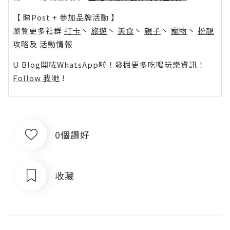
【 睇Post + 參加品牌活動 】
瀏覽更多社群
打卡
丶
旅遊
丶
美食
丶
親子
丶
寵物
丶
扮靚
攻略
及
活動情報
U Blog開咗WhatsApp啦！發掘更多吃喝玩樂資訊！
Follow 我哋
！
0個讚好
收藏