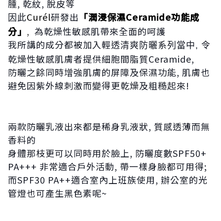
腫, 乾紋, 脫皮等
Curél
研發出
「潤浸保濕Ceramide功能成
因此
分」
,
為乾燥性敏感肌帶來全面的呵護
我所講的成分都被加入
輕
透清爽防曬系列當中, 令
乾燥性敏感肌膚者提供細胞間脂質Ceramide,
防曬之餘同時增強肌膚的屏障及保濕功能, 肌膚也
避免因紫外線刺激而變得更乾燥及粗糙起來!
兩款防曬乳液出來都是稀身乳液狀, 質感透薄而無
香料的
身體那枝更可以同時用於臉上, 防曬度數SPF50+
PA+++ 非常適合戶外活動, 帶一樣身臉都可用得;
而SPF30 PA++適合室內上班族使用, 辦公室的光
管燈也可產生黑色素呢~