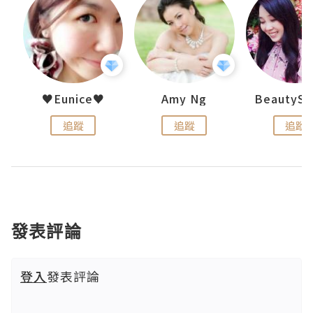
h 夏沫
♥Eunice♥
Amy Ng
追蹤
追蹤
追蹤
發表評論
登入
發表評論