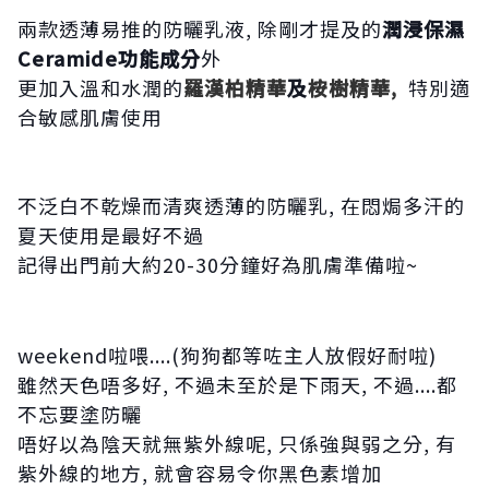
兩款透薄易推的
防曬乳液, 除剛才提及的
潤浸保濕
Ceramide功能成分
外
更加入溫和水潤的
羅漢柏精華
及
桉樹精華,
特別適
合敏感肌膚使用
不泛白不乾燥而清爽透薄的防曬乳, 在悶焗多汗的
夏天使用是最好不過
記得出門前大約20-30分鐘好為肌膚準備啦~
weekend啦喂....(狗狗都等咗主人放假好耐啦)
雖然天色唔多好, 不過未至於是下雨天, 不過....都
不忘要塗防曬
唔好以為陰天就無紫外線呢, 只係強與弱之分, 有
紫外線的地方, 就會容易令你黑色素增加