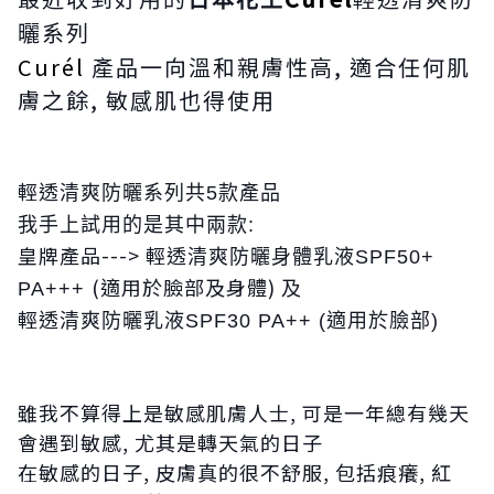
最近收到好用的
日本花王
透清爽防
曬系列
Curél
產品一向溫和親膚性高, 適合任何肌
膚之餘, 敏感肌也得使用
輕
透清爽防曬系列共5款產品
我手上試用的是其中兩款:
皇牌產品---> 輕
透清爽防曬身體乳液SPF50+
(適用於臉部及身體)
PA+++
及
輕
透清爽防曬乳液SPF30 PA++ (適用於臉部)
雖我不算得上是敏感肌膚人士, 可是一年總有幾天
會遇到敏感, 尤其是轉天氣的日子
在敏感的日子, 皮膚真的很不舒服, 包括痕癢, 紅