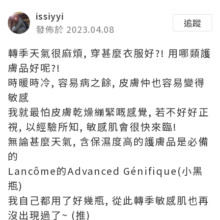
issiyyi
追蹤
發佈於 2023.04.08
轉季天氣很麻煩, 穿甚麼衣服好?! 用哪類護
膚品好呢?!
時暖時冷, 容易病之餘, 皮膚仲也容易變得
敏感
我就最怕皮膚乾燥繃緊嘅感覺, 若不好好正
視, 以經驗所知, 敏感肌會很快來臨!
無論甚麼天氣, 含保濕度高的護膚品是必備
的
Lancôme的Advanced Génifique(小黑
瓶)
我自己都用了好幾瓶, 從此轉季敏感肌也再
沒出現過了~ (推)