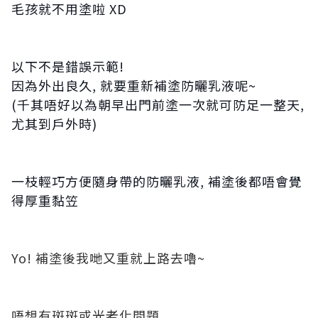
毛孩就不用塗啦 XD
以下不是錯誤示範!
因為外出良久, 就要重新補塗防曬乳液呢~
(千其唔好以為朝早出門前塗一次就可防足一整天,
尤其到戶外時)
一枝輕巧方便隨身帶的防曬乳液, 補塗後都唔會覺
得厚重黏笠
Yo! 補塗後我哋又重就上路去嚕~
唔想有斑斑或光老化問題