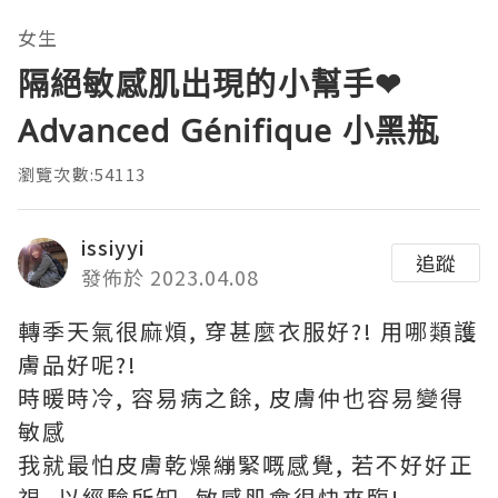
女生
隔絕敏感肌出現的小幫手❤
Advanced Génifique 小黑瓶
瀏覽次數:54113
issiyyi
追蹤
發佈於 2023.04.08
轉季天氣很麻煩, 穿甚麼衣服好?! 用哪類護
膚品好呢?!
時暖時冷, 容易病之餘, 皮膚仲也容易變得
敏感
我就最怕皮膚乾燥繃緊嘅感覺, 若不好好正
視, 以經驗所知, 敏感肌會很快來臨!