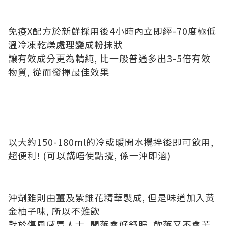
免疫X配方於新鮮採用後4小時內立即經-70度極低
溫冷凍乾燥處理變成粉抹狀
讓有效成分更為精純, 比一般普通多出3-5倍有效
物質, 從而發揮最佳效果
以大約150-180ml的冷或暖開水攪拌後即可飲用,
超便利! (可以講唔使點攪, 係一沖即溶)
沖劑雖則由薑及紫錐花精華製成, 但是味道加入黃
金柚子味, 所以不難飲
對於傷風感冒人士, 聞落會好舒服, 飲落又不會苦