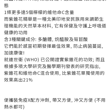
態
1條更多達5個檸檬的維他命C含量
而紫錐花精華是一種北美印地安民族用來調節生
理機能的天然草本材料, 它有保健及守護上呼吸道
健康的功用
含3種關鍵成分: 多醣體, 烷醯胺及菊苣酸
它們能於感冒初期發揮最佳效果, 防止病菌蔓延,
加速康復!
就連世衛 (WHO) 已公開證實紫錐花的功效; 而且
根據多項大學研究及醫學期刊發表的研究指出,
紫錐花和維他命C混合使用, 比紫錐花單獨使用的
效果高出21%
便攜裝免疫X配方沖劑, 帶又方便, 沖又方便 (不用
熱水都可)