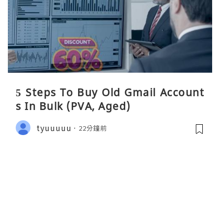
5 Steps To Buy Old Gmail Account
s In Bulk (PVA, Aged)
tyuuuuu
22分鐘前