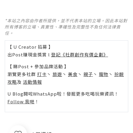
*本站之內容由作者所提供，並不代表本站的立場。因此本站對
所有博客的立場、真實性、準確性及完整性不負任何法律責
任。
【 U Creator 招募 】
出Post賺現金獎賞 l
登記《社群創作有價企劃》
【 睇Post + 參加品牌活動 】
瀏覽更多社群
打卡
丶
旅遊
丶
美食
丶
親子
丶
寵物
丶
扮靚
攻略
及
活動情報
U Blog開咗WhatsApp啦！發掘更多吃喝玩樂資訊！
Follow 我哋
！