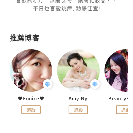
喜歡試新野，無論食物，護膚化妝品！！

平日也喜愛跳舞, 動靜佳宜!
推薦博客
h 夏沫
♥Eunice♥
Amy Ng
追蹤
追蹤
追蹤