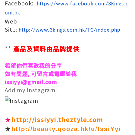
Facebook:
https://www.facebook.com/3Kings.c
om.hk
Web
Site:
http://www.3kings.com.hk/TC/index.php
**
產品及資料由品牌
提供
希望你們喜歡我的分享
如有問題, 可留言或電郵給我
issiyyi@gmail.com
Add my Instagram:
★
http://issiyyi.theztyle.com
★
http://beauty.qooza.hk/u/IssiYyi