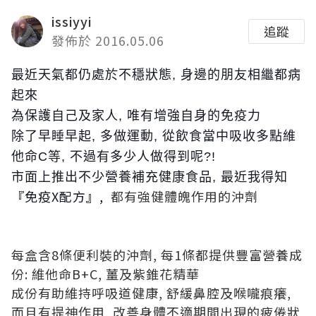
issiyyi
追蹤
發佈於 2016.05.06
最近天氣都仍處於不穩狀態, 身邊的朋友相繼都病
起來
為保護自己及家人, 唯有增強自身的免疫力
除了早睡早起, 多做運動, 從飲食當中吸收多點維
他命C等, 不過有多少人做得到呢?!
市面上推出不少營養補充健康食品, 最近我得知
『
免疫X配方
』,
都有強健體魄作用的沖劑
每盒含8條便利裝的沖劑, 每1條都提供豐富營養成
份: 維他命B+C, 薑及紫錐花精華
成份有助維持呼吸道健康, 舒緩鼻腔及喉嚨痕癢,
而且有提神作用, 改善身體不適期間出現的疲倦狀