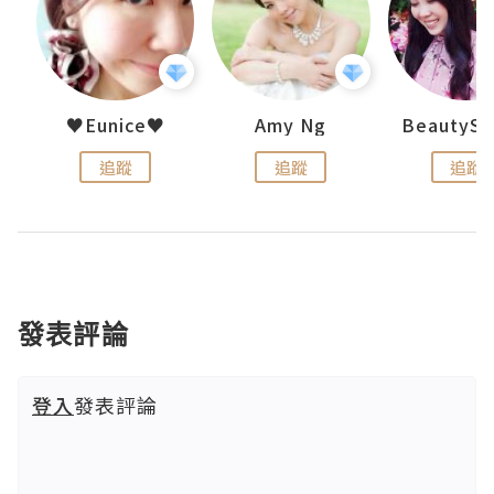
h 夏沫
♥Eunice♥
Amy Ng
追蹤
追蹤
追蹤
發表評論
登入
發表評論