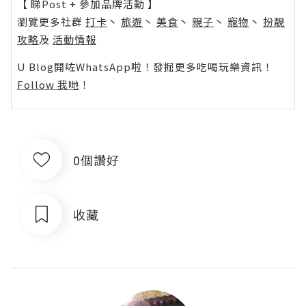
【 睇Post + 參加品牌活動 】
瀏覽更多社群
打卡
丶
旅遊
丶
美食
丶
親子
丶
寵物
丶
扮靚
攻略
及
活動情報
U Blog開咗WhatsApp啦！發掘更多吃喝玩樂資訊！
Follow 我哋
！
0個讚好
收藏