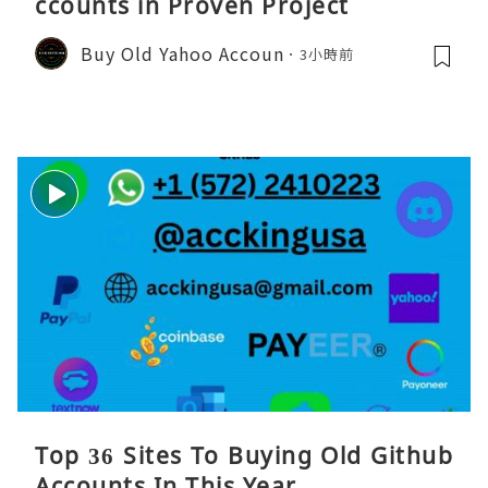
ccounts in Proven Project
Buy Old Yahoo Accoun
3小時前
Top 36 Sites To Buying Old Github
Accounts In This Year ...