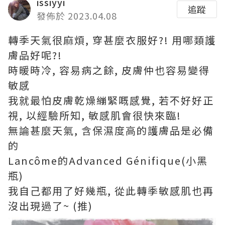
issiyyi
追蹤
發佈於 2023.04.08
轉季天氣很麻煩, 穿甚麼衣服好?! 用哪類護
膚品好呢?!
時暖時冷, 容易病之餘, 皮膚仲也容易變得
敏感
我就最怕皮膚乾燥繃緊嘅感覺, 若不好好正
視, 以經驗所知, 敏感肌會很快來臨!
無論甚麼天氣, 含保濕度高的護膚品是必備
的
Lancôme的Advanced Génifique(小黑
瓶)
我自己都用了好幾瓶, 從此轉季敏感肌也再
沒出現過了~ (推)