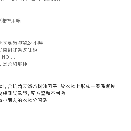
慳洗慳用喎
量就足夠抑菌24小時!
蓋就聞到好香既味道
O....
 是柔和那種
, 含抗菌天然茶樹油因子, 於衣物上形成一層保護膜
皮膚測試驗證, 配方温和不刺激
別將小朋友的衣物分開洗