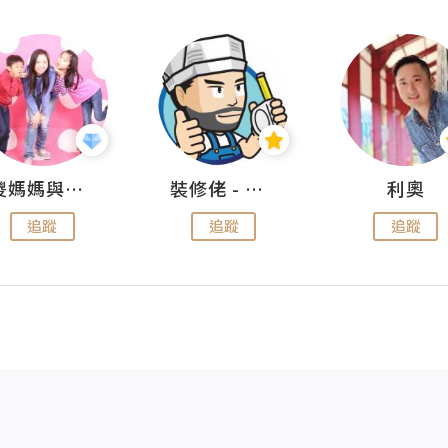
儍媽媽與兩隻小魔怪之家
裝修佬 - 香港一站式網上裝修平台
利奧
追蹤
追蹤
追蹤