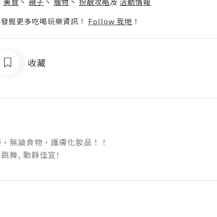
丶
美食
丶
親子
丶
寵物
丶
扮靚攻略
及
活動情報
p啦！發掘更多吃喝玩樂資訊！
Follow 我哋
！
收藏
，無論食物，護膚化妝品！！

跳舞, 動靜佳宜!