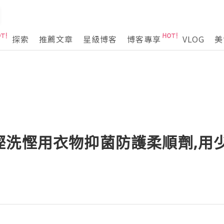
探索
推薦文章
星級博客
博客專享
VLOG
美
慳洗慳用衣物抑菌防護柔順劑,用少