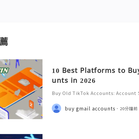
薦
10 Best Platforms to Bu
unts in 2026
Buy Old TikTok Accounts: Account S
on & Responsible Management (Com
💲💫🌐✨💎Fast & Reliable 24/7 Cus
buy gmail accounts
20分鐘前
✨💎WhatsApp :+1 (506) 541-7768 💫