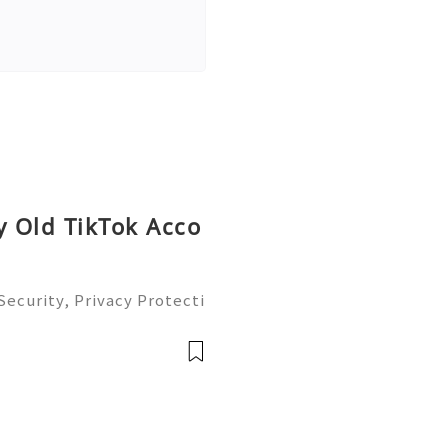
y Old TikTok Acco
ecurity, Privacy Protecti
plete Guide 2026) 💫💎
tomer Support 💫💎💲💫🌐
💎💲💫🌐✨💎Tele