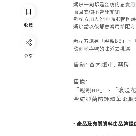
媽咪一向都是金紡的忠實用
而且衣物不會硬繃繃!
新配方加入24小時抑菌防護
收藏
媽咪話以後都會轉用新配方,
」
新配方還有「親親BB
、
隨你地喜歡的味道去挑選
分享
售點: 各大超市, 藥房
售價:
」
「親親BB
、「浪漫
金紡抑菌防護精華柔順劑 HK
產品及有關資料由品牌提供
*