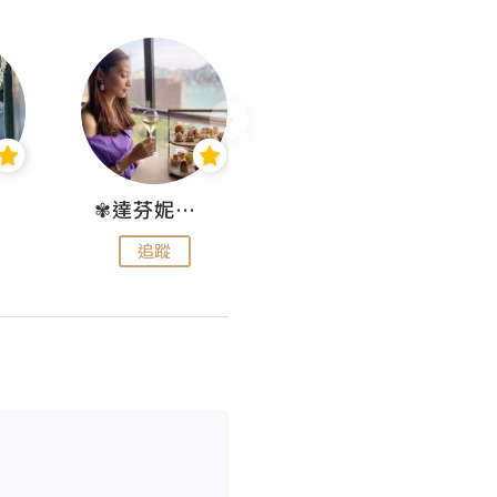
✾達芬妮•愛孩子•愛生活✾
wendysugar享受生活gogogo
追蹤
追蹤