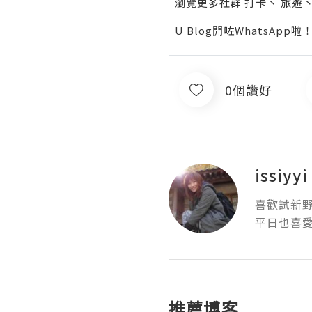
瀏覽更多社群
打卡
丶
旅遊
U Blog開咗WhatsAp
0個讚好
issiyyi
喜歡試新野
平日也喜愛
推薦博客