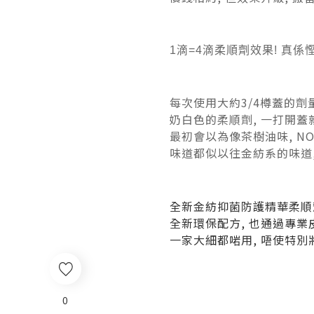
1滴=4滴柔順劑效果! 真係
每次使用大約3/4樽蓋的劑
奶白色的柔順劑, 一打開
最初會以為像茶樹油味, NO N
味道都似以往金紡系的味道,
全新金紡抑菌防護精華柔順劑
全新環保配方, 也通過專業
一家大細都啱用, 唔使特
0