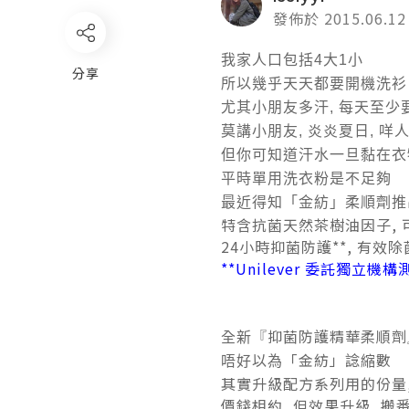
發佈於 2015.06.12
我家人口包括4大1小
分享
所以幾乎天天都要開機洗衫
尤其小朋友多汗, 每天至少
莫講小朋友, 炎炎夏日, 咩
但你可知道汗水一旦黏在衣
平時單用洗衣粉是不足夠
最近得知「金紡」柔順劑推
特含抗菌天然茶樹油因子, 
24小時抑菌防護**, 有效除菌
**Unilever 委託獨立機
抑菌防護精華柔順劑
全新『
「金紡」諗縮數
唔好以為
其實升級配方系列用的份量,
價錢相約, 但效果升級, 搬