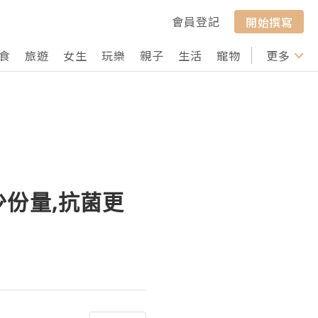
會員登記
開始撰寫
食
旅遊
女生
玩樂
親子
生活
寵物
行山
更多
打卡
份量,抗菌更