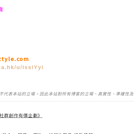
我
eztyle.com
za.hk/u/IssiYyi
並不代表本站的立場。因此本站對所有博客的立場、真實性、準確性
社群創作有價企劃》
】