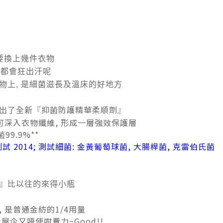
要換上幾件衣物
人都會狂出汗呢
物上, 是細菌滋長及溫床的好地方
抑菌防護精華柔順劑
出了全新
『
』
可深入衣物纖維, 形成一層強效保護層
99.9%**
構測試 2014; 測試細菌: 金黃葡萄球菌, 大腸桿菌, 克雷伯氏菌
』比以往的來得小瓶
 是
普通金紡的1/4用量
番屋企又唔使咁費力~Good!!