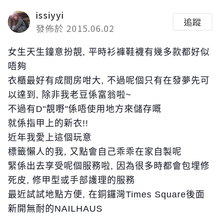
issiyyi
追蹤
發佈於 2015.06.02
女生天生鐘意扮靚, 平時衫褲鞋襪有幾多款都好似
唔夠
衣櫃最好有成間房咁大, 不過呢個只有在發夢先可
以達到, 除非我老豆係富翁啦~
不過有D"靚嘢"係唔使用地方來儲存嘅
就係指甲上的新衣!!
近年我愛上這個玩意
標籤懶人的我, 又點會自己乖乖在家自製呢
緊係出去享受呢個服務啦, 因為很多時都會包埋修
死皮, 修甲型或手部護理的服務
最近試試地點方便, 在銅鑼灣Times Square後面
新開無耐的NAILHAUS