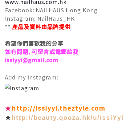
www.nailhaus.com.hk
Facebook: NAILHAUS Hong Kong
Instagram: NailHaus_HK
**
產品及資料由品牌
提供
希望你們喜歡我的分享
如有問題, 可留言或電郵給我
issiyyi@gmail.com
Add my Instagram:
★
http://issiyyi.theztyle.com
★
http://beauty.qooza.hk/u/IssiYyi