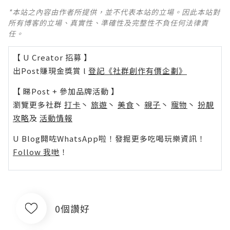
*本站之內容由作者所提供，並不代表本站的立場。因此本站對
所有博客的立場、真實性、準確性及完整性不負任何法律責
任。
【 U Creator 招募 】
出Post賺現金獎賞 l
登記《社群創作有價企劃》
【 睇Post + 參加品牌活動 】
瀏覽更多社群
打卡
丶
旅遊
丶
美食
丶
親子
丶
寵物
丶
扮靚
攻略
及
活動情報
U Blog開咗WhatsApp啦！發掘更多吃喝玩樂資訊！
Follow 我哋
！
0個讚好