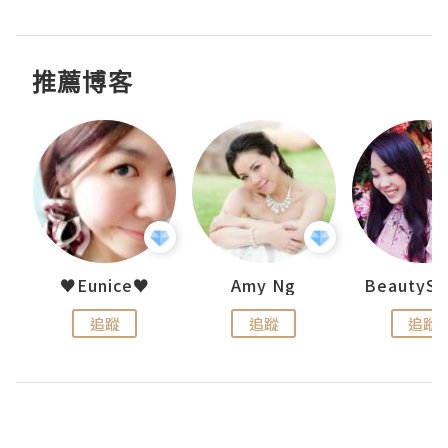
推薦博客
h 夏沫
♥Eunice♥
Amy Ng
追蹤
追蹤
追蹤