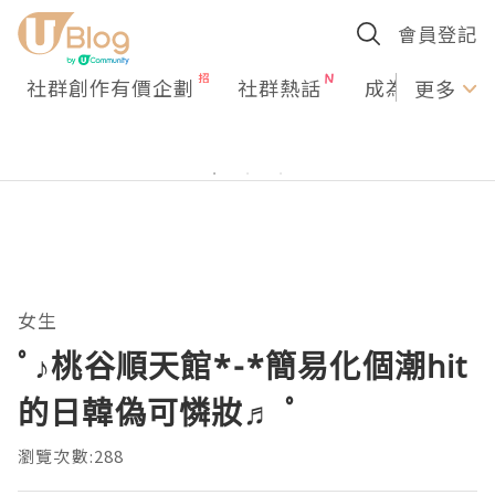
會員登記
社群創作有價企劃
社群熱話
成為U Creato
更多
女生
ﾟ♪桃谷順天館*-*簡易化個潮hit
的日韓偽可憐妝♬ ﾟ
瀏覽次數:288