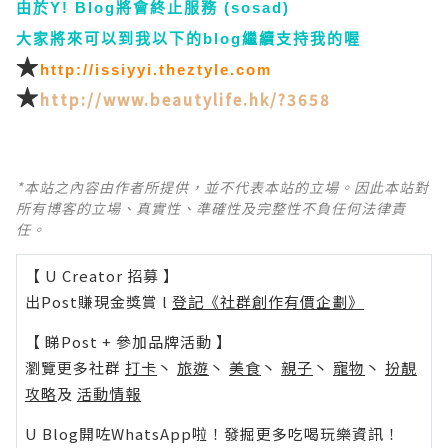
由於Y! Blog將會終止服務 (sosad)
大家將來可以到我以下的blog繼續支持我的喔
★
http://issiyyi.theztyle.com
★
http://www.beautylife.hk/?3658
*本站之內容由作者所提供，並不代表本站的立場。因此本站對
所有博客的立場、真實性、準確性及完整性不負任何法律責
任。
【 U Creator 招募 】
出Post賺現金獎賞 l
登記《社群創作有價企劃》
【 睇Post + 參加品牌活動 】
瀏覽更多社群
打卡
丶
旅遊
丶
美食
丶
親子
丶
寵物
丶
扮靚
攻略
及
活動情報
U Blog開咗WhatsApp啦！發掘更多吃喝玩樂資訊！