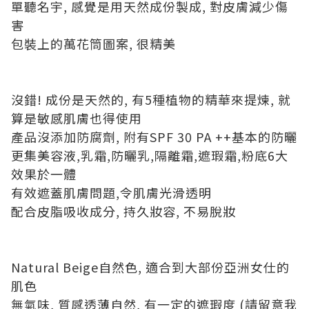
單聽名宇, 感覺是用天然成份製成, 對皮膚減少傷
害
包裝上的萬花筒圖案, 很精美
沒錯! 成份是天然的, 有5種植物的精華來提煉, 就
算是敏感肌膚也得使用
產品沒添加防腐劑, 附有SPF 30 PA ++基本的防曬
更集美容液,乳霜,防曬乳,隔離霜,遮瑕霜,粉底6大
效果於一體
有效遮蓋肌膚問題,令肌膚光滑透明
配合皮脂吸收成分, 持久妝容, 不易脫妝
Natural Beige自然色, 適合到大部份亞洲女仕的
肌色
無氣味, 質感透薄自然, 有一定的遮瑕度 (請留意我