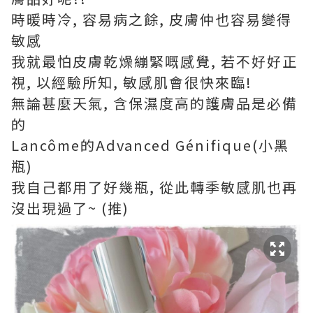
時暖時冷, 容易病之餘, 皮膚仲也容易變得
敏感
我就最怕皮膚乾燥繃緊嘅感覺, 若不好好正
視, 以經驗所知, 敏感肌會很快來臨!
無論甚麼天氣, 含保濕度高的護膚品是必備
的
Lancôme的Advanced Génifique(小黑
瓶)
我自己都用了好幾瓶, 從此轉季敏感肌也再
沒出現過了~ (推)