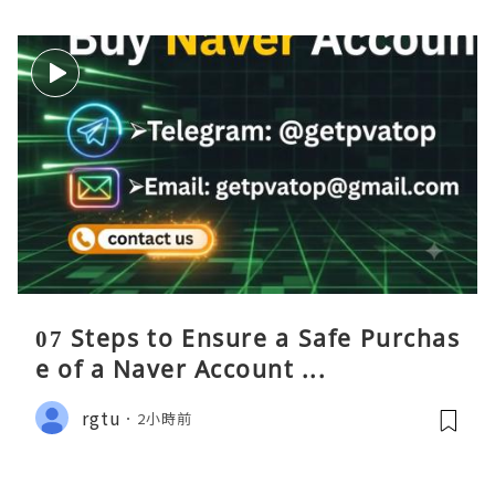
07 Steps to Ensure a Safe Purchas
e of a Naver Account ...
rgtu
2小時前