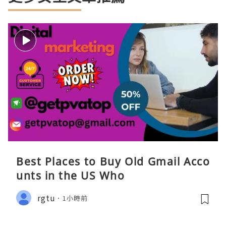
Best Places to Buy Old Gmail Acco
unts in the US Who
rgtu
1小時前