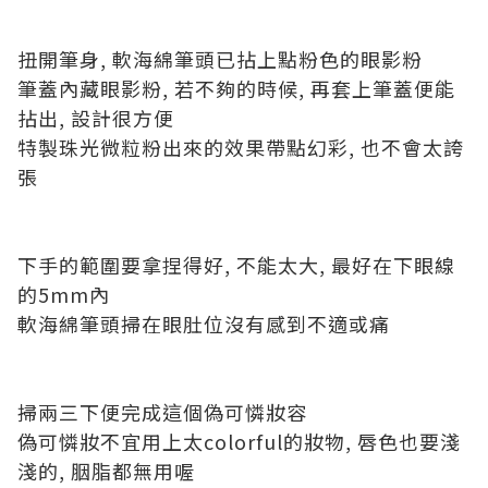
扭開筆身, 軟海綿筆頭已拈上點粉色的眼影粉
筆蓋內藏眼影粉, 若不夠的時候, 再套上筆蓋便能
拈出, 設計很方便
特製珠光微粒粉出來的效果帶點幻彩, 也不會太誇
張
下手的範圍要拿捏得好, 不能太大, 最好在下眼線
的5mm內
軟海綿筆頭掃在眼肚位沒有感到不適或痛
掃兩三下便完成這個偽可憐妝容
偽可憐妝不宜用上太colorful的妝物, 唇色也要淺
淺的, 胭脂都無用喔