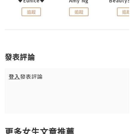
h 夏沫
♥Eunice♥
Amy Ng
追蹤
追蹤
追蹤
發表評論
登入
發表評論
更多女生文章推薦