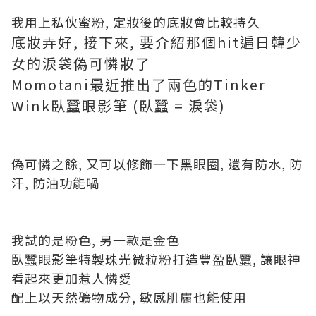
我用上私伙蜜粉, 定妝後的底妝會比較持久
底妝弄好, 接下來, 要介紹那個hit遍日韓少
女的淚袋偽可憐妝了
Momotani最近推出了兩色的Tinker
Wink臥蠶眼影筆 (臥蠶 = 淚袋)
偽可憐之餘, 又可以修飾一下黑眼圈, 還有防水, 防
汗, 防油功能喎
我試的是粉色, 另一款是金色
臥蠶眼影筆特製珠光微粒粉打造豐盈臥蠶, 讓眼神
看起來更加惹人憐愛
配上以天然礦物成分, 敏感肌膚也能使用