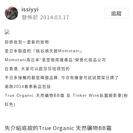
issiyyi
追蹤
發佈於 2014.03.17
前排收到一套新的妝物
是日本製造的
『桃谷順天館
Momotani
』
Momotani
為日本"皇室御用護膚品"榮譽化妝品公司
在香港, 大家可以起莎莎找得到的
平日多接觸的都是韓國品牌, 今次有機會可試試開架日牌了
兩款
2014
春季新品包括:
True Organic 天然礦物BB霜 及
Tinker Wink臥蠶眼影筆(粉
紅色)
先介紹底妝的True Organic 天然礦物BB霜