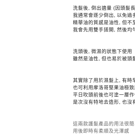
洗髮後, 倒出適量 (因頭髮
我通常會逐少倒出, 以免過
精華油的質感是油性, 但不
我會先用雙手搓開, 然後均
洗頭後, 微濕的狀態下使用
雖然是油性, 但也易於被頭
其實除了用於濕髮上, 有時
也可利用摩洛哥堅果油極致
平日吹頭前後也可塗一層作
是次沒有特地去造形, 也沒
這兩款護髮產品的用法很簡
用後即時有柔順及光澤感