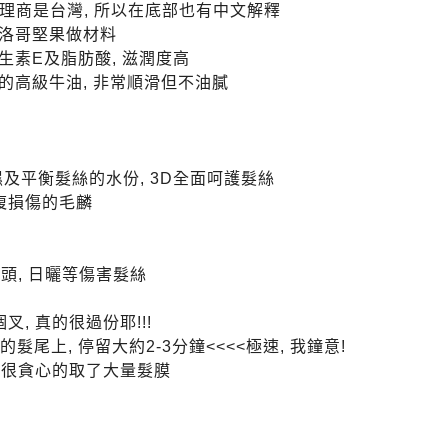
的代理商是台灣, 所以在底部也有中文解釋
洛哥堅果做材料
素E及脂肪酸, 滋潤度高
的高級牛油, 非常順滑但不油膩
及平衡髮絲的水份, 3D全面呵護髮絲
復損傷的毛麟
吹頭, 日曬等傷害髮絲
, 真的很過份耶!!!
的髮尾上, 停留大約2-3分鐘<<<<極速, 我鐘意!
以我很貪心的取了大量髮膜