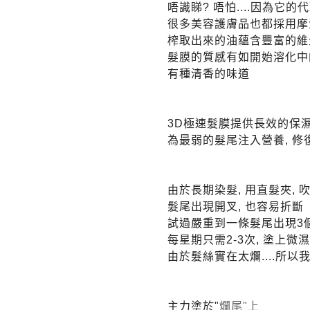
唔識睇? 唔怕....因為它
很多美容護膚品也都採用摩
榨取出來的油蘊含豐富的維生
髮膜的質感有如開始溶化中
有種清香的味道
3D極速髮膜提供長效的保濕
為最弱的髮尾注入營養, 修
由於長期染髮, 用直髮夾, 
髮尾出現開叉, 也容易折斷
試過嚴重到一條髮尾出現3個叉
每星期只需2-3次, 塗上微濕
由於髮絲實在太爛....所
主力塗於"
爛尾"上