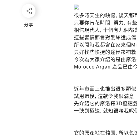
很多時天生的缺憾, 後天都
只要你肯花時間, 努力, 
分享
分享
相信現代人, 十個有九個都
這些習慣都會對髮絲造成傷
所以閒時我都會在家來個Mini
只好找些快捷的途徑來補救
今次為大家介紹的是由摩洛
Morocco Argan 產品
近年市面上也推出很多類似的
試用過後, 這款令我很滿意
先介紹它的摩洛哥3D極速髮膜 Mo
一聽到極速, 就知很啱我
它的原產地在韓國, 所以包