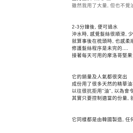
雖然我用了大量, 但也不覺油
2-3分鐘後, 便可過水
沖水時, 感覺髮絲很順滑, 
就算事後在梳頭時, 也感柔順
修護髮絲程序是未完的....
接著每天可用的摩洛哥堅果
它的銷量及人氣都很突出
成份用了很多天然的精華油
以往很抗拒用"油", 以為
其實只要控制適當的份量, 
它同樣都是由韓國製造, 任