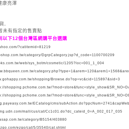
健康亮澤
貨,
l在香港暫未有指定的售賣點
到以下
12
個台灣區網購平台選購
.yahoo.com/?catitemid=81219
oshop.com.tw/category/DgrpCategory.jsp?d_code=1100700209
ooks.com.tw/web/sys_botm/cosmetic/1205?loc=001_1_004
www.bbqueen.com.tw/category.php?type=1&arem=120&arem1=1568&a
ww.gohappy.com.tw/shopping/Browse.do?op=vc&cid=115897&sid=3
tp://shopping.pchome.com.tw/?mod=store&func=style_show&SR_NO=
tp://shopping.pchome.com.tw/?mod=store&func=style_show&SR_NO=
ing.payeasy.com.tw/ECatalog/cms/subAction.do?ppcNum=2741&capWe
ping.udn.com/mall/cus/cat/Cc1c01.do?dc_cateid_0=A_002_017_035
.asap.com.tw/category/B5154/403880
ezgo.com/ezgo/cat/5/35540/cat.shtml