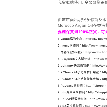
我會繼續使用, 令頭髮變得
由於市面出現很多假貨及水
Morocco Argan Oi
要確保買到
100%
正貨，可
1.yahoo
購物中心：
http://tw.buy
2.momo
購物網：
http://www.mom
3.
博客來數位科技：
http://www.b
4.BBQueen
女人購物網：
http://
5.gohappy
快樂購物網：
http://w
6.PChome24
小時購物日用館：
ht
7.PChome24
小時購物美妝館：
ht
8.Payeasy
購物網：
http://shopp
9.udn
買東西購物網：
http://shop
10.ASAP
閃電購物網：
http://www
11.EZ
亞柏購物網：
http://www.ap