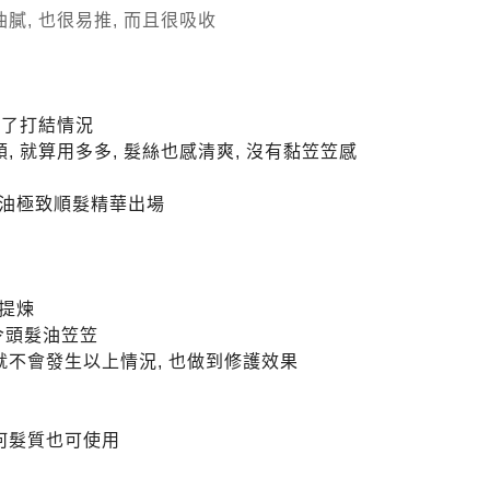
膩, 也很易推, 而且很吸收
少了打結情況
, 就算用多多, 髮絲也感清爽, 沒有黏笠笠感
油極致順髮精華出場
提煉
會令頭髮油笠笠
就不會發生以上情況, 也做到修護效果
何髮質也可使用