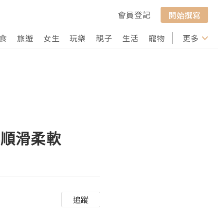
會員登記
開始撰寫
食
旅遊
女生
玩樂
親子
生活
寵物
行山
更多
打卡
變得順滑柔軟
追蹤