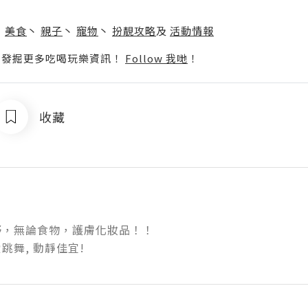
】
丶
美食
丶
親子
丶
寵物
丶
扮靚攻略
及
活動情報
p啦！發掘更多吃喝玩樂資訊！
Follow 我哋
！
收藏
，無論食物，護膚化妝品！！

跳舞, 動靜佳宜!