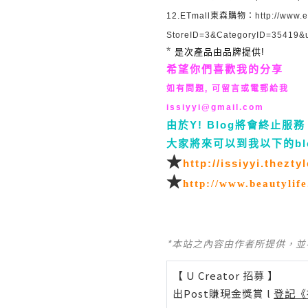
12.ETmall
東森購物：
http://www
.
StoreID=3&CategoryID=35419
*
是次產品由品牌
提供!
希望你們喜歡我的分享
如有問題, 可留言或電郵給我
issiyyi@gmail.com
由於Y! Blog將會終止服務 (
大家將來可以到我以下的bl
★
http://issiyyi.thezty
★
http://www.beautylif
*本站之內容由作者所提供，
【 U Creator 招募 】
出Post賺現金獎賞 l
登記《