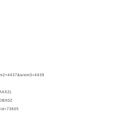
rem2=4437&arem3=4439
DAAX2L
DDBX0Z
bid=73605