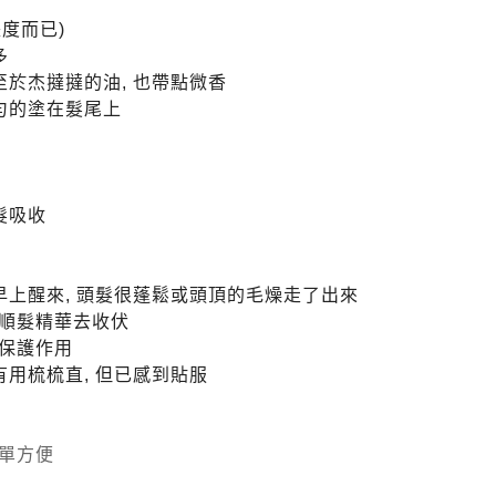
長度而已)
多
至於杰撻撻的油, 也帶點微香
勻的塗在髮尾上
髮吸收
早上醒來, 頭髮很蓬鬆或頭頂的毛燥走了出來
順髮精華去收伏
保護作用
有用梳梳直, 但已感到貼服
單方便