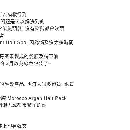
可以補救得到
有些問題是可以解決到的
會染燙頭髮; 沒有染燙都會吹頭
害
 Hair Spa, 因為懶及沒太多時間
哥堅果製成的髮膜及精華油
已由今年2月改為綠色包裝了~
護髮產品, 也流入很多假貨, 水貨
rocco Argan Hair Pack
呢個懶人或都市繁忙的你
裝上印有韓文