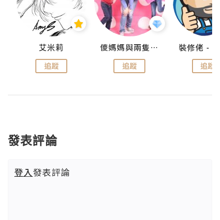
點滴
艾米莉
儍媽媽與兩隻小魔怪之家
追蹤
追蹤
追蹤
發表評論
登入
發表評論