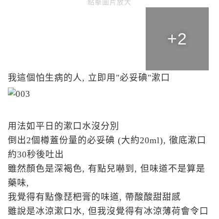
點擊圖片放大
+2
我這個怕生病的人, 立即用"必妥碘"漱口
用法如平日的漱口水沒分別
倒出2個樽蓋份量的必妥碘 (大約20ml), 徹底漱口
約30秒後吐出
雖然顏色是深褐色, 有點兒嚇到, 但味道不是算是
藥味,
我覺得有點像琵杷膏的味道, 帶酸酸甜甜感
雖說是冰涼漱口水, 但我沒覺得有冰涼薄荷會令口