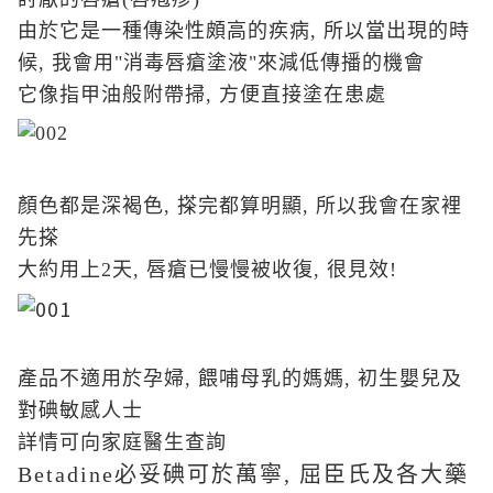
由於它是一種傳染性頗高的疾病, 所以當出現的時
候, 我會用"消毒唇瘡塗液"來減低傳播的機會
它像指甲油般附帶掃, 方便直接塗在患處
顏色都是深褐色, 搽完都算明顯, 所以我會在家裡
先搽
大約用上2天, 唇瘡已慢慢被收復, 很見效!
產品不適用於孕婦, 餵哺母乳的媽媽, 初生嬰兒及
對碘敏感人士
詳情可
向家庭醫生查詢
Betadine必妥碘可於萬寧, 屈臣氏及各大藥