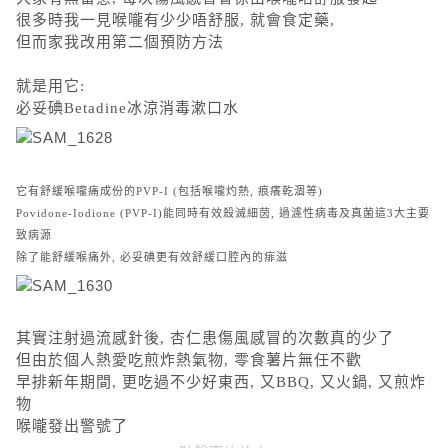
很多時我一見喉嚨有少少唔舒服, 就會食定藥,
但而家我改用第二個預防方法
就是用它:
必妥碘Betadine冰涼消毒漱口水
它有舒緩喉嚨痛成份的
PVP-I (
包括喉嚨灼熱
,
痕癢乾涸等
)
Povidone-Iodione (PVP-I)
能同時有效殺滅細茵
,
過濾性病毒及真菌這
3
大主要
致病源
除了能舒緩喉痛外
,
必妥碘更有效舒緩口腔內的痱滋
其實注射過流感針後, 杏仁患傷風感冒的次數真的少了
但由於個人熱愛吃煎炸熱氣物, 零食薯片無任不歡
早排新年期間, 更吃過不少好東西, 又BBQ, 又火鍋, 又煎炸
物
喉嚨發出警號了