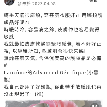
追蹤
發佈於 2023.04.08
轉季天氣很麻煩, 穿甚麼衣服好?! 用哪類護
膚品好呢?!
時暖時冷, 容易病之餘, 皮膚仲也容易變得
敏感
我就最怕皮膚乾燥繃緊嘅感覺, 若不好好正
視, 以經驗所知, 敏感肌會很快來臨!
無論甚麼天氣, 含保濕度高的護膚品是必備
的
Lancôme的Advanced Génifique(小黑
瓶)
我自己都用了好幾瓶, 從此轉季敏感肌也再
沒出現過了~ (推)