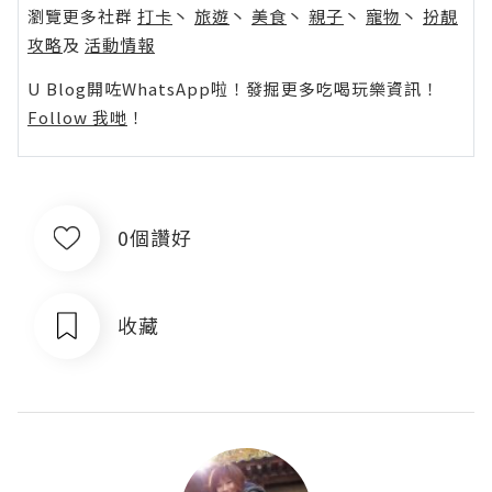
瀏覽更多社群
打卡
丶
旅遊
丶
美食
丶
親子
丶
寵物
丶
扮靚
攻略
及
活動情報
U Blog開咗WhatsApp啦！發掘更多吃喝玩樂資訊！
Follow 我哋
！
0個讚好
收藏