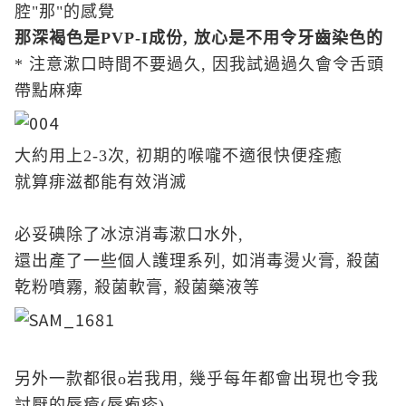
腔"那"的感覺
那
深褐色是PVP-I成份, 放心是不用令牙齒染色的
* 注意漱口時間不要過久, 因我試過過久會令舌頭
帶點麻痺
大約用上2-3次, 初期的喉嚨不適很快便痊癒
就算痱滋都能有效消滅
必妥碘除了冰涼消毒漱口水外,
還出產了一些個人護理系列, 如消毒燙火膏, 殺菌
乾粉噴霧, 殺菌軟膏, 殺菌藥液等
另外一款都很o岩我用, 幾乎每年都會出現也令我
討厭的唇瘡(唇疱疹)