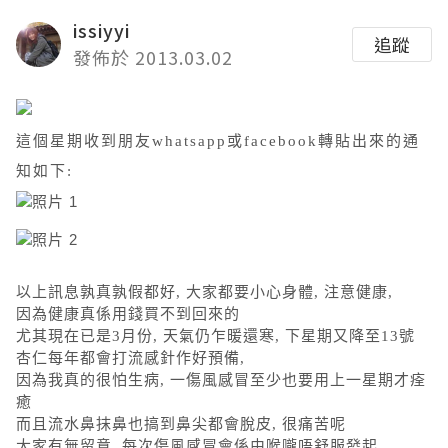
issiyyi
追蹤
發佈於 2013.03.02
這個星期收到朋友whatsapp或facebook轉貼出來的通
知如下:
以上訊息孰真孰假都好, 大家都要小心身體, 注意健康,
因為健康真係用錢買不到回來的
尤其現在已是3月份, 天氣仍乍暖還寒, 下星期又降至13號
杏仁每年都會打流感針作好預備,
因為我真的很怕生病, 一傷風感冒至少也要用上一星期才痊
癒
而且流水鼻抹鼻也搞到鼻尖都會脫皮, 很痛苦呢
大家有無留意, 每次傷風感冒會係由喉嚨唔舒服發起