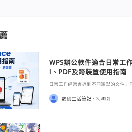
薦
WPS辦公軟件適合日常工作嗎
l、PDF及跨裝置使用指南
日常工作經常會遇到不同類型的文件：同事
供 Excel 表格、開會前要修改 Powe
PDF。 如果每種文件都要使用不同程
數碼生活筆記
2小時前
少人會接觸 WPS Offic