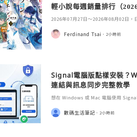
輕小說每週銷量排行（202
2026年07月27日〜2026年08月02
名如下。1. 魔法少女的魔女審判作者：A
首・文字插畫：すがわらおむ,maruch
Ferdinand Tsai
2小時前
年08月銷售數：10,281部2. 落後的
插畫：Nardack出版社：微雜誌社發售日
76部3. 反派千金轉職成超級兄控9作者
Signal電腦版點樣安裝？W
連結與訊息同步完整教學
想在 Windows 或 Mac 電腦使用 S
完成 Signal 帳號註冊，再透過手機
版設成已連結裝置。
數碼生活筆記
2小時前