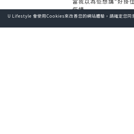
當我以為佢想講"好掛住你
佢講...
U Lifestyle 會使用Cookies來改善您的網站體驗，請確定
...
...
"記住買火車啊!"
...
承諾左小朋友既野,
真係唔好唔記得...
2014年3月
*本站之內容由作者所提供，
【 U Creator 招募 】
出Post賺現金獎賞 l
登記《
【 睇Post + 參加品牌活動 
瀏覽更多社群
打卡
丶
旅遊