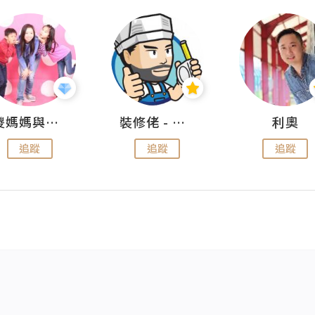
儍媽媽與兩隻小魔怪之家
裝修佬 - 香港一站式網上裝修平台
利奧
追蹤
追蹤
追蹤