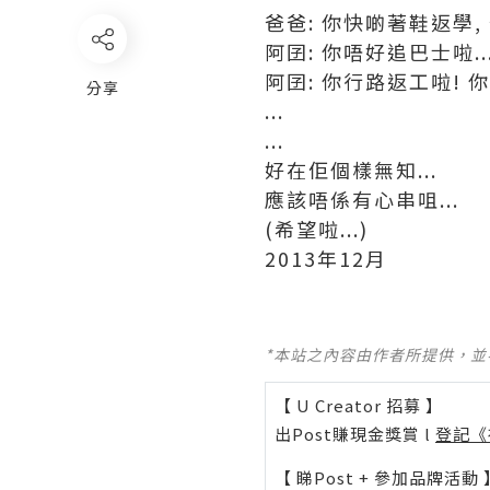
爸爸: 你快啲著鞋返學,
阿囝: 你唔好追巴士啦..
阿囝: 你行路返工啦! 
分享
...
...
好在佢個樣無知...
應該唔係有心串咀...
(希望啦...)
2013年12月
*本站之內容由作者所提供，
【 U Creator 招募 】
出Post賺現金獎賞 l
登記《
【 睇Post + 參加品牌活動 