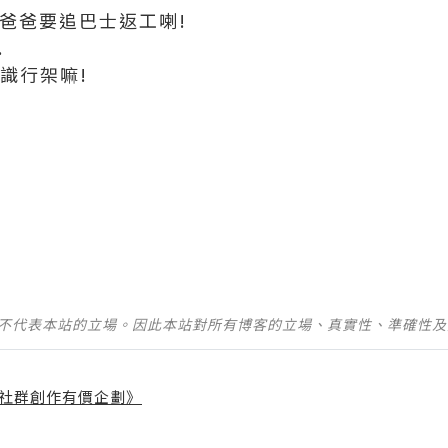
 爸爸要追巴士返工喇!
.
你識行架嘛!
並不代表本站的立場。因此本站對所有博客的立場、真實性、準確性
社群創作有價企劃》
】