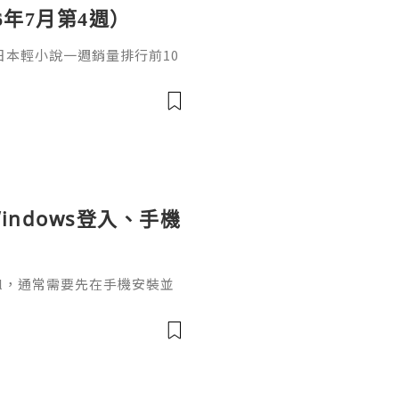
6年7月第4週）
日，日本輕小說一週銷量排行前10
cacia封面插畫：梅まろ卷
i出版社：角川發售日：2026
馴獸師慢生活16作者：棚架ユウ
：2026年08月銷售數：3,7
indows登入、手機
ignal，通常需要先在手機安裝並
掃描電腦畫面的二維碼，把桌面