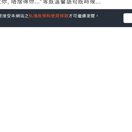
, 唔捨得你..."等既溫馨語句既時候...
您同意接受本網站之
私隱政策和使用條款
才可繼續瀏覽。
並不代表本站的立場。因此本站對所有博客的立場、真實性、準確性
社群創作有價企劃》
】
丶
美食
丶
親子
丶
寵物
丶
扮靚攻略
及
活動情報