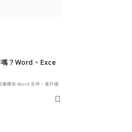
？Word、Exce
傳來 Word 文件、客戶提
rPoint，最後又要把資料整理成
式，處理起來比較零散。因此不