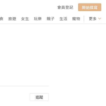
會員登記
開始撰寫
食
旅遊
女生
玩樂
親子
生活
寵物
行山
更多
打卡
追蹤