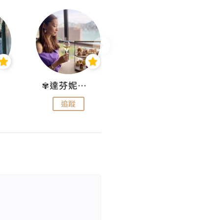
✾達芬妮•愛孩子•愛生活✾
wendysugar享受生活gogogo
追蹤
追蹤