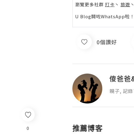
瀏覽更多社群
打卡
丶
旅遊
U Blog開咗WhatsAp
0個讚好
傻爸爸&
親子, 記
推薦博客
0