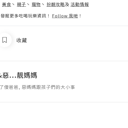
丶
美食
丶
親子
丶
寵物
丶
扮靚攻略
及
活動情報
p啦！發掘更多吃喝玩樂資訊！
Follow 我哋
！
收藏
惡...靚媽媽
錄了傻爸爸, 惡媽媽跟孩子們的大小事