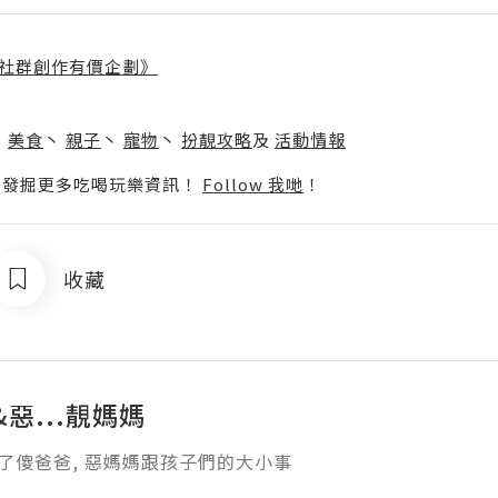
社群創作有價企劃》
】
丶
美食
丶
親子
丶
寵物
丶
扮靚攻略
及
活動情報
p啦！發掘更多吃喝玩樂資訊！
Follow 我哋
！
收藏
惡...靚媽媽
錄了傻爸爸, 惡媽媽跟孩子們的大小事