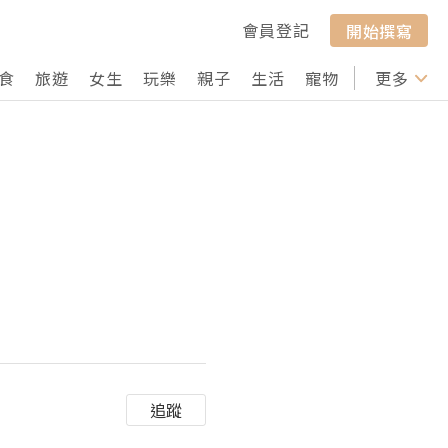
會員登記
開始撰寫
食
旅遊
女生
玩樂
親子
生活
寵物
行山
更多
打卡
追蹤