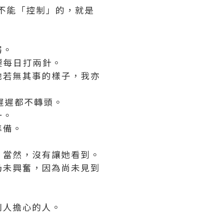
不能「控制」的，就是
弱。
要每日打兩針。
她若無其事的樣子，我亦
遲遲都不轉頭。
一。
準備。
，當然，沒有讓她看到。
仍未興奮，因為尚未見到
別人擔心的人。