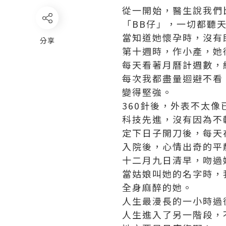
從一開始，醫生說我們
「BB仔」，一切都聽
當知道她懷孕時，沒有
分享
第十週時，作小產，她
每天看著月曆計週數，
每次我都盡量迴避不看
變得堅強。
360針後，外表不太
科技先進，沒有因為不
定下日子開刀後，每天
入院後，心情出奇的平
十二月九日清早，吻過
當姑娘叫她的名字時，
全身麻醉的她。
人生最漫長的一小時過
人生進入了另一階段，