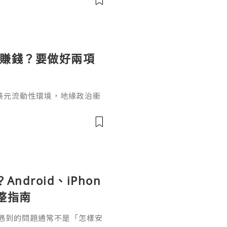
單的"是"或"否"所能概括，
藏的風險成本。EA獲取與使
為全球主流交易軟體，其本身
麼賺錢？要做好兩項
美元流動性環境，地緣政治衝
市場對更高更久利率路徑的定
數據顯著回落的現象，否則金
期內迅速改變，這也是為什麼
到底做空黃金怎麼賺錢呢？選
臺是交易黃金的前提，所以無
面因素
Android、iPhon
整指南
正容易遇到的問題通常不是「怎樣安