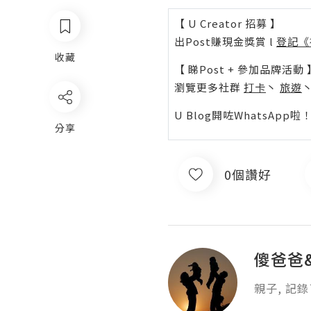
【 U Creator 招募 】
出Post賺現金獎賞 l
登記《
收藏
【 睇Post + 參加品牌活動 
瀏覽更多社群
打卡
丶
旅遊
U Blog開咗WhatsAp
分享
0個讚好
傻爸爸&
親子, 記