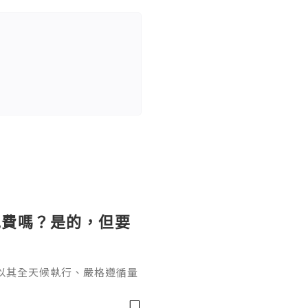
免費嗎？是的，但要
以其全天候執行、嚴格遵循量
效盈利的利器。然而，在決定
的問題橫亙在每位交易者面前