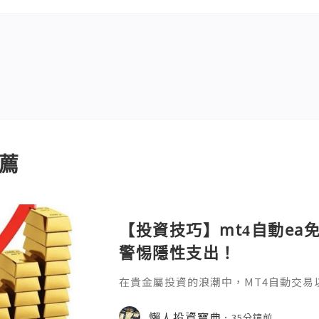
薦
【投資技巧】mt4自動ea
警惕隱性支出！
在貴金屬投資的浪潮中，MT4自動交易
化規則的特性，成為無數投資者追求高
啟用這把"智能鑰匙"之前，一個最基礎
懶人投資寶典
35分鐘前