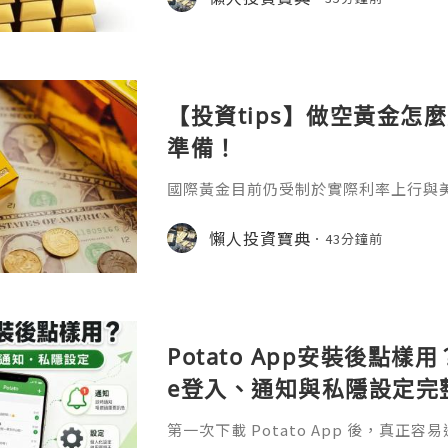
——mt4自動ea免費嗎？答案並非一句簡
它關乎軟體獲取、運行環境以及背後隱
用：核心免費但需警惕隱性支出MT4作
及多數EA程式的下載均是免
【投資tips】做空黃金怎
準備！
國際黃金目前仍受制於實際利率上行與
突導致的能源價格高企，進一步強化了
價，因此除非出現衝突明顯緩和或通脹
懶人投資寶典
43分鐘前
價在中軌下方運行的格局恐怕難以在短
最近很多投資者會轉向做空的原因，那
擇正規平臺做空找到一家正規優質的平
論是做多還是做空，我們都得通過各方
Potato App安裝後點樣用？
e登入、通知與私隱設定完
第一次下載 Potato App 後，真