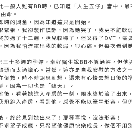
比一般人難有BB時，已知道「人生五仔」當中，最
天由命。
即時的興奮，因為知道這只是開始。
很緊張，我卻裝作鎮靜，因為她哭了，我更不能軟
終於過了十二週，胎兒較穩了，但又得了DVT，需
，因為我怕流露出我的軟弱，很心痛。但每次看到
像已三十多週的孕婦，幸好醫生說BB不算過輕，但他
轉頭而太過擔心。當然，這亦是自我安慰的方法之
在倒數，時不時胡思亂想，還未有心情去想日後的
靜，因為一切也是「聽天」。
她後，看著她進入產房的一刻，眼水終於流了出來
我飛跑入產房，看到他，感覺不能以筆墨形容，但
後，終於見到她出來了！那種喜悅，沒法形容！
不求望子成龍，只希望他健康快樂成長，做個不用