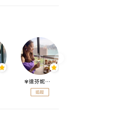
✾達芬妮•愛孩子•愛生活✾
wendysugar享受生活gogogo
追蹤
追蹤