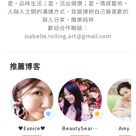
愛·品味生活；愛·活出健康；愛·情感藝術，
人與人之間的溝通方式，我選擇把自己最喜歡的
與人分享，簡單純粹

歡迎合作聯絡：
isabelle.rolling.art@gmail.com
推薦博客
h 夏沫
♥Eunice♥
BeautySearch
Amy N