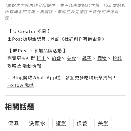
*本站之內容由作者所提供，並不代表本站的立場。因此本站對
所有博客的立場、真實性、準確性及完整性不負任何法律責
任。
【 U Creator 招募 】
出Post賺現金獎賞 l
登記《社群創作有價企劃》
【 睇Post + 參加品牌活動 】
瀏覽更多社群
打卡
丶
旅遊
丶
美食
丶
親子
丶
寵物
丶
扮靚
攻略
及
活動情報
U Blog開咗WhatsApp啦！發掘更多吃喝玩樂資訊！
Follow 我哋
！
相關話題
保濕
洗頭水
護髮
保養
美髮