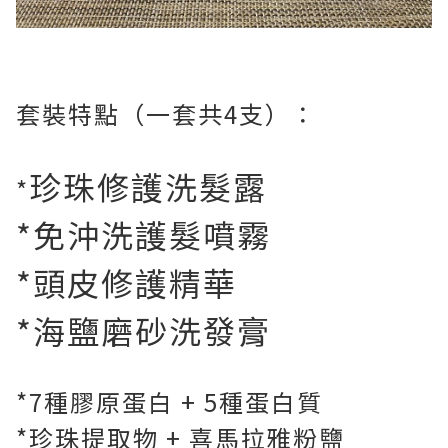
套裝特點（一套共4支）：
珍珠修護洗髮露
*
*免沖洗護髮噴霧
*頭皮修護精華
*海鹽磨砂洗發膏
*7種膠原蛋白 + 5種蛋白質
*珍珠提取物 + 喜馬拉雅粉鹽