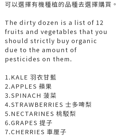
可以選擇有機種植的品種去選擇購買。
The dirty dozen is a list of 12
fruits and vegetables that you
should strictly buy organic
due to the amount of
pesticides on them.
1.KALE 羽衣甘藍
2.APPLES 蘋果
3.SPINACH 菠菜
4.STRAWBERRIES 士多啤梨
5.NECTARINES 桃駁梨
6.GRAPES 提子
7.CHERRIES 車厘子