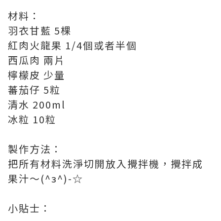
材料：
羽衣甘藍 5棵
紅肉火龍果 1/4個或者半個
西瓜肉 兩片
檸檬皮 少量
蕃茄仔 5粒
清水 200ml
冰粒 10粒
製作方法：
把所有材料洗淨切開放入攪拌機，攪拌成
果汁～(^з^)-☆
小貼士：