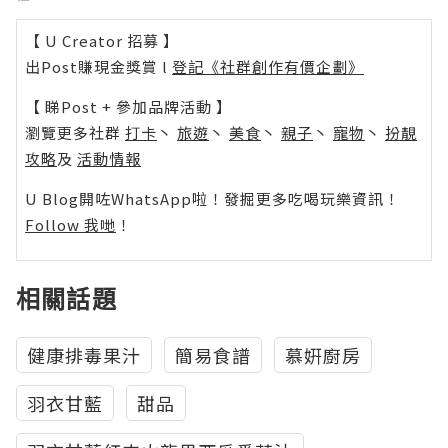
【 U Creator 招募 】
出Post賺現金獎賞 l
登記《社群創作有價企劃》
【 睇Post + 參加品牌活動 】
瀏覽更多社群
打卡
丶
旅遊
丶
美食
丶
親子
丶
寵物
丶
扮靚
攻略
及
活動情報
U Blog開咗WhatsApp啦！發掘更多吃喝玩樂資訊！
Follow 我哋
！
相關話題
健康排毒果汁
簡易食譜
慕姸廚房
羽衣甘藍
甜品