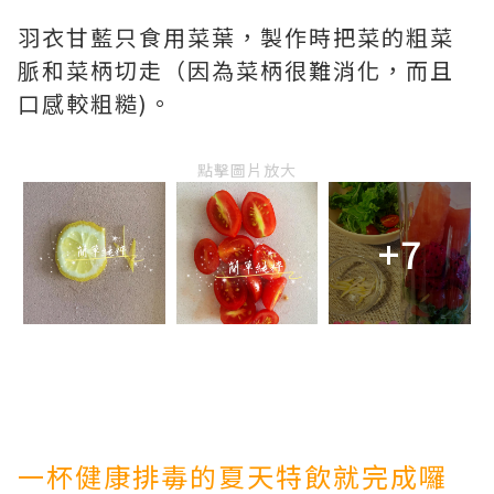
羽衣甘藍只食用菜葉，製作時把菜的粗菜
脈和菜柄切走（因為菜柄很難消化，而且
口感較粗糙)。
點擊圖片放大
+7
一杯健康排毒的夏天特飲就完成囉