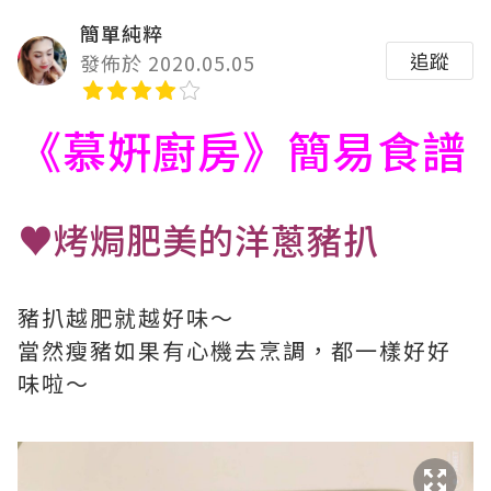
簡單純粹
追蹤
發佈於 2020.05.05
《慕姸廚房》簡易食譜
♥烤焗肥美的洋蔥豬扒
豬扒越肥就越好味～
當然瘦豬如果有心機去烹調，都一樣好好
味啦～