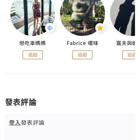
戀吃車媽媽
Fabrice 嚐味
窩夫與蝦
追蹤
追蹤
追蹤
發表評論
登入
發表評論