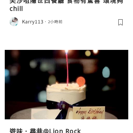
尖沙咀隱世西餐廳 食物有驚喜 環境夠
chill
Karry113
2小時前
遊味．尋巷@Lion Rock