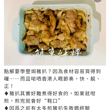
點解要學整焗豬扒？因為食材容易買得到
囉⋯⋯而且啱哂香港人嘅節奏，快、靚、
正！
♦豬扒其實好難煮得好食的，如果就咁
煎，煎完就會好“鞋口”
♦因爲之前有太多煎豬扒失敗嘅經驗