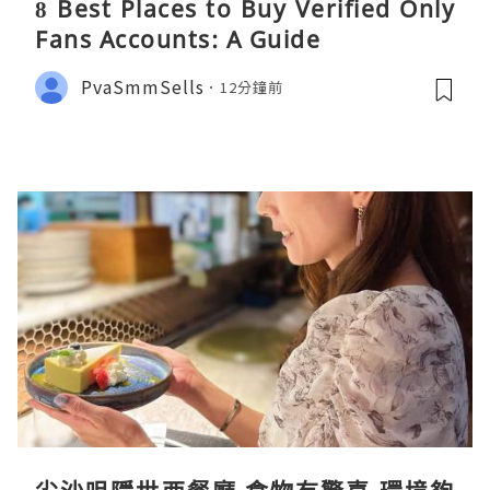
8 Best Places to Buy Verified Only
Fans Accounts: A Guide
PvaSmmSells
12分鐘前