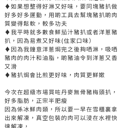
♦如果想整得好淋又好味，要同塊豬扒做
好多好多運動，用啲工具去幫塊豬扒啲肉
質變得鬆軟，較多功夫
♦我平時就多數食鮮茄汁豬扒或者洋蔥豬
扒，因為易煮又好味(住家口味）
♦因為我鐘意洋蔥焗完之後夠哂淋，吸哂
豬肉的肉汁和油脂，啲豬油令到洋蔥又香
又滑
♦豬扒焗會比煎更好味，肉質更鮮嫰
今次在超級市場買咗丹麥無骨豬梅頭扒，
好多脂肪，正宗半肥瘦
因為係冰鮮肉類，所以要一早在雪櫃裏拿
出來解凍，真空包裝的肉可以浸在水裡快
速解凍，