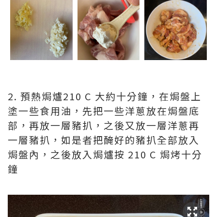
2. 預熱焗爐210 C 大約十分鐘，在焗盤上
塗一些食用油，先把一些洋蔥放在焗盤底
部，再放一層豬扒，之後又放一層洋蔥再
一層豬扒，如是者把醃好的豬扒全部放入
焗盤內，之後放入焗爐按 210 C 焗烤十分
鐘