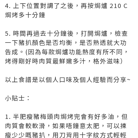
4. 上下位置對調了之後，再按焗爐 210 C
焗烤多十分鐘
5. 時間再過去十分鐘後，打開焗爐，檢查
一下豬扒顏色是否均衡，是否熟透就大功
告成。(因為每款焗爐功能熱度有所不同，
烤得剛好時肉質最鮮嫩多汁，格外滋味）
以上食譜是以個人口味及個人經驗而分享~
小貼士：
1. 半肥瘦豬梅頭肉焗烤完會有好多油，但
肉質會較軟滑，如果唔鐘意太肥，可以揀
瘦少少嘅豬扒，用刀背用十字紋方式輕輕