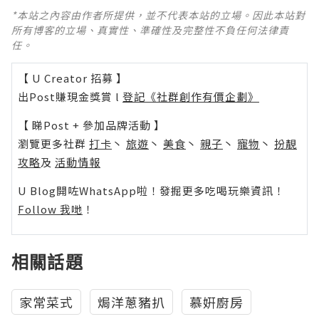
*本站之內容由作者所提供，並不代表本站的立場。因此本站對
所有博客的立場、真實性、準確性及完整性不負任何法律責
任。
【 U Creator 招募 】
出Post賺現金獎賞 l
登記《社群創作有價企劃》
【 睇Post + 參加品牌活動 】
瀏覽更多社群
打卡
丶
旅遊
丶
美食
丶
親子
丶
寵物
丶
扮靚
攻略
及
活動情報
U Blog開咗WhatsApp啦！發掘更多吃喝玩樂資訊！
Follow 我哋
！
相關話題
家常菜式
焗洋蔥豬扒
慕姸廚房