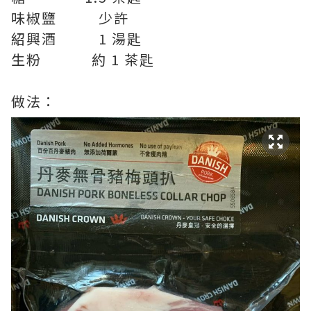
味椒鹽 少許
紹興酒 1 湯匙
生粉 約 1 茶匙
做法：