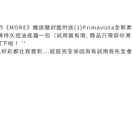
版的《MORE》雜誌隨封面附送(1)Primavista
sta皇牌持久控油底霜一包（試用裝有限, 贈品只限部
下啦！ ''
..好彩都比我買到....屁屁完全係因為有試用我先至會買家