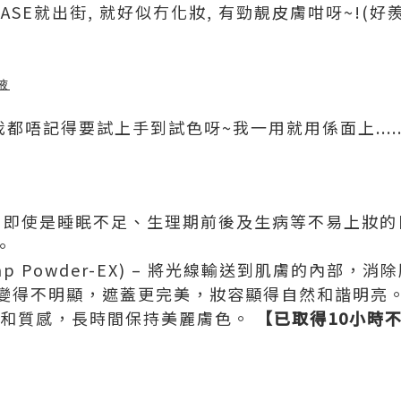
ASE就出街, 就好似冇化妝, 有勁靚皮膚咁呀~!(
液
..我都唔記得要試上手到試色呀~我一用就用係面上...
 – 即使是睡眠不足、生理期前後及生病等不易上妝
。
amp Powder-EX) – 將光線輸送到肌膚的內部
變得不明顯，遮蓋更完美，妝容顯得自然和諧明亮
彩和質感，長時間保持美麗膚色。
【已取得
10
小時