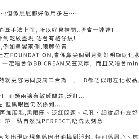
~!但係屁屁都好似用多左~~
輕拍既手法上面, 所以好易推開..唔會一達達!
令到乾紋盡現,唔會有格仔紋!
,例如鼻翼兩側,眼簾位置
時上左FOUNDATION,會係鼻尖個到見到好明顯既化
) 一定唔會似BB CREAM又笠又厚, 而且又唔會mine
受熱就更容易同皮膚二合為一, 一D都唔似用左化妝品,
!! 面頰兩邊有敏感問題,泛紅....
,但黑眼圈仍然係到......
ON, 再加胭脂,黑眼圈、泛紅問題、毛孔、細紋都冇左
太假! 帶一點自然就PERFECT,唔洗太刻意!
大多出現既現象係因出油搞到淨粉, 特別係眉心、虎