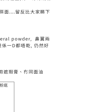
面....留反比大家睇下
ral powder, 鼻翼兩
但係一D都唔乾, 仍然好
冇用遮瑕膏、冇同面油
久粉底