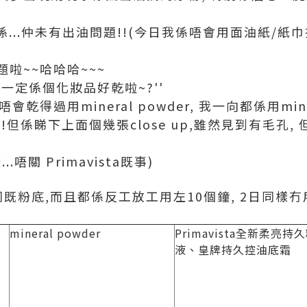
...仲未有出油問題!!(今日我係唔會用面油紙/紙巾搽
啦~~哈哈哈~~~
,一定係個化妝品好乾啦~?''
會乾得過用mineral powder, 我一向都係用mine
但係睇下上面個幾張close up,雖然見到有毛孔, 
唔關 Primavista既事)
既粉底,而且都係反工放工用左10個鐘, 2日同樣
mineral powder
Primavista全新柔亮持
液、皇牌持久控油底霜