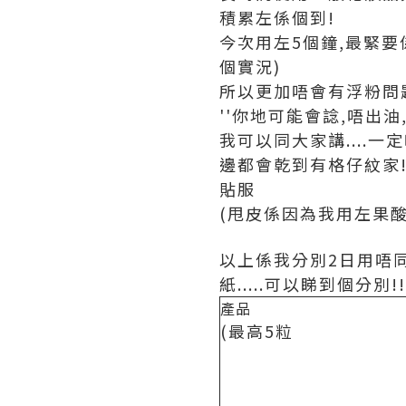
積累左係個到!
今次用左5個鐘,最緊要係
個實況)
所以更加唔會有浮粉問題
''你地可能會諗,唔出油
我可以同大家講....一定唔
邊都會乾到有格仔紋家!!
貼服
(甩皮係因為我用左果酸...
以上係我分別2日用唔同
紙.....可以睇到個分別!!
產品
(最高5粒