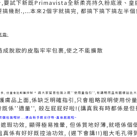
,要試下新既Primavista全新柔亮持久粉底液、
搞幾耐.,...本來2個字就搞完, 都搞下搞下搞左半個鐘
底霜:
造成脫妝的皮脂牢牢包裹,使之不能擴散
。
請大家留意包裝上既''使用量指引'',有講明而且有圖樣話比
唔多, 份量會比較難控制
護膚品上面,係缺乏明確指引,只會粗略說明使用份量,
既係''適量'', 殺左屁屁好啦!(講真我有時都係是
次個包裝咁好...適合新手既女仔呀-直係屁屁啦~
少遮瑕功效, 顯得極易推暈, 但係質地好薄,就唔係
真係有好好既控油功效, (遲下會講!!)粗大毛孔得到