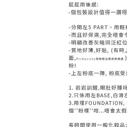
屁屁用後感:
-個包裝設計值得一讚呀
-分開左5 PART、用
-而且好保濕,完全唔會
-明顯改善灰暗同泛紅位
-質地好薄,好貼, (有
面,
Primavista就睇唔出痕跡既問題
粉!
-上左粉底一陣, 粉底
1. 岩岩訓醒,眼肚好腫呀
2.只係用左BASE,白滑左
3.用埋FOUNDATI
個''粉樣''咁...唔會
長時間使用一般化妝品