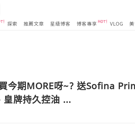
探索
推薦文章
星級博客
博客專享
VLOG
美
買今期MORE呀~? 送Sofina Pri
皇牌持久控油 ...