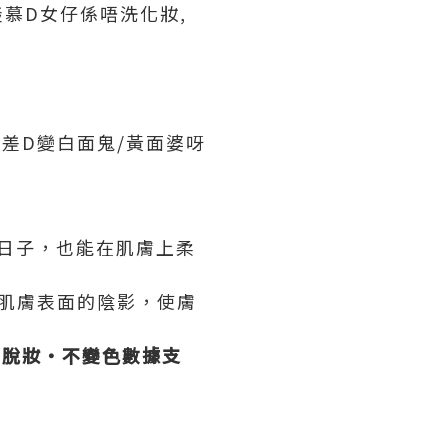
好羨慕D女仔係唔洗化妝,
..差D變白面鬼/黃面婆呀
的日子，也能在肌膚上柔
，消除肌膚表面的陰影，使膚
。
不脫妝‧不變色數據支