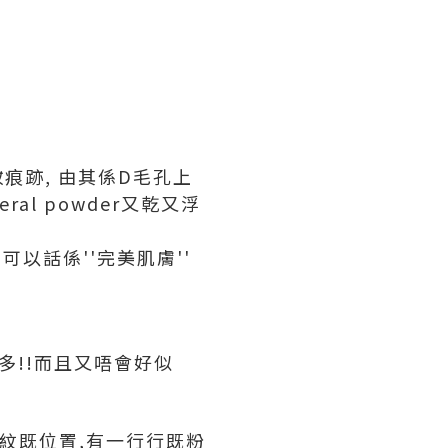
妝痕跡, 由其係D毛孔上
ral powder又乾又浮
可以話係''完美肌膚''
好多!!而且又唔會好似
紋既位置,有一行行既粉