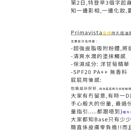
第2日,特登早3個字起身
知一邊影相,一邊化妝,要
Primavista
皇牌
持久控油
主要成分及特徵：
-超強皮脂吸附粉體,將
-清爽水潤的塗抹觸感
-保濕成分: 洋甘菊精華
-SPF20 PA++ 無香料
屁屁用後感:
包裝設計好好
, 因為屁屁既化妝經驗
大家有冇留意,有時一D
手心般大的份量, 最過份
量指引.....都跟唔到)
咁今
大家都知Base只有少
簡直係皮膚零負擔!!而且