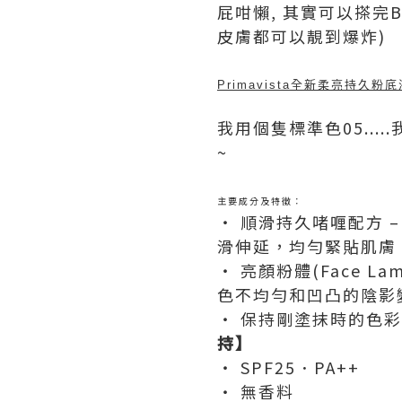
屁咁懶, 其實可以搽完B
皮膚都可以靚到爆炸)
Primavista全新柔亮持久粉底
我用個隻標準色05...
~
主要成分及特徵：
‧ 順滑持久啫喱配方
滑伸延，均勻緊貼肌膚
‧ 亮顏粉體(Face L
色不均勻和凹凸的陰影
‧ 保持剛塗抹時的色
持】
‧ SPF25．PA++
‧ 無香料