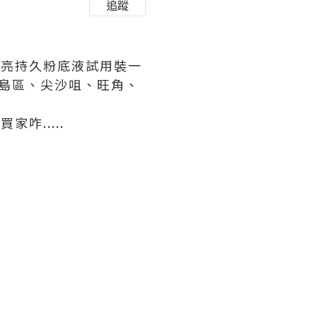
追蹤
全新柔亮持久粉底液試用裝一
份港島區、尖沙咀、旺角、
咋.....