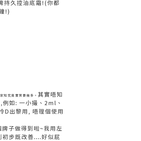
皇牌持久控油底霜!(你都
!)
其實唔知
大家知究竟實質要幾多。
例如: 一小撮、2ml、
但拎D出黎用, 唔理個使用
個個牌子做得到啦~我用左
初步既改善....好似屁