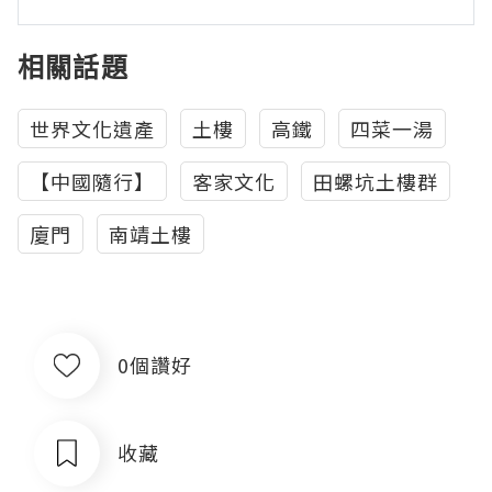
相關話題
世界文化遺產
土樓
高鐵
四菜一湯
【中國隨行】
客家文化
田螺坑土樓群
廈門
南靖土樓
0個讚好
收藏