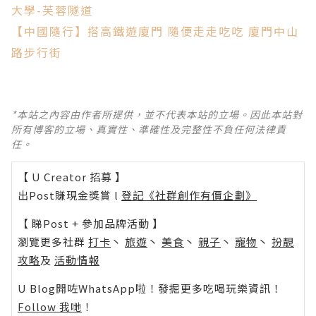
大學-芙蓉隧道
【中國隨行】搭高鐵遊廈門 隨便走走吃吃 廈門中山
路步行街
*本站之內容由作者所提供，並不代表本站的立場。因此本站對
所有博客的立場、真實性、準確性及完整性不負任何法律責
任。
【 U Creator 招募 】
出Post賺現金獎賞 l
登記《社群創作有價企劃》
【 睇Post + 參加品牌活動 】
瀏覽更多社群
打卡
丶
旅遊
丶
美食
丶
親子
丶
寵物
丶
扮靚
攻略
及
活動情報
U Blog開咗WhatsApp啦！發掘更多吃喝玩樂資訊！
Follow 我哋
！