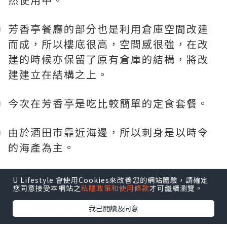
芳香亭餐廳的部分也是利用倉庫空間改建
而成，所以樓底很高，空間感很強，在改
建的時候亦保留了原有倉庫的結構，將改
建建立在結構之上。
今次在芳香亭是吃比較簡單的定食套餐。
由於酒田市靠近海邊，所以刺身是以時令
的海產為主。
這個也是以時令海產為主，那個配菜是黑
U Lifestyle 會使用Cookies來改善您的網站體驗，請確定
您同意接受本網站之
私隱政策和使用條款
才可繼續瀏覽。
豆漬，原以為不合口味，試吃了一口甜甜
的，意外的非常對胃口。
我已閱讀及同意