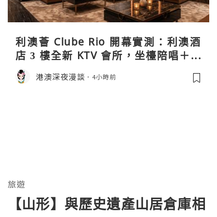
利澳薈 Clube Rio 開幕實測：利澳酒
店 3 樓全新 KTV 會所，坐檯陪唱＋水
療套票一次過睇
港澳深夜漫談
4小時前
旅遊
【山形】與歷史遺產山居倉庫相