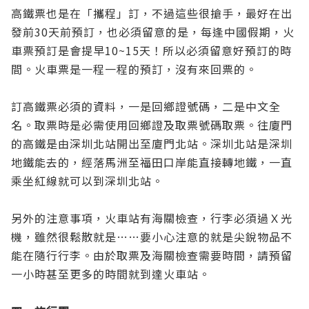
高鐵票也是在「攜程」訂，不過這些很搶手，最好在出
發前30天前預訂，也必須留意的是，每逢中國假期，火
車票預訂是會提早10~15天！所以必須留意好預訂的時
間。火車票是一程一程的預訂，沒有來回票的。
訂高鐵票必須的資料，一是回鄉證號碼，二是中文全
名。取票時是必需使用回鄉證及取票號碼取票。往廈門
的高鐵是由深圳北站開出至廈門北站。深圳北站是深圳
地鐵能去的，經落馬洲至福田口岸能直接轉地鐵，一直
乘坐紅線就可以到深圳北站。
另外的注意事項，火車站有海關檢查，行李必須過Ｘ光
機，雖然很鬆散就是……要小心注意的就是尖銳物品不
能在隨行行李。由於取票及海關檢查需要時間，請預留
一小時甚至更多的時間就到達火車站。