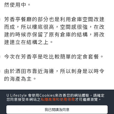
然使用中。
芳香亭餐廳的部分也是利用倉庫空間改建
而成，所以樓底很高，空間感很強，在改
建的時候亦保留了原有倉庫的結構，將改
建建立在結構之上。
今次在芳香亭是吃比較簡單的定食套餐。
由於酒田市靠近海邊，所以刺身是以時令
的海產為主。
這個也是以時令海產為主，那個配菜是黑
U Lifestyle 會使用Cookies來改善您的網站體驗，請確定
您同意接受本網站之
私隱政策和使用條款
才可繼續瀏覽。
豆漬，原以為不合口味，試吃了一口甜甜
的，意外的非常對胃口。
我已閱讀及同意