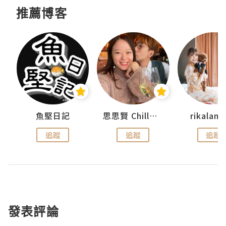
推薦博客
urnal
魚堅日記
思思賢 ChillMyBabe
rikala
追蹤
追蹤
追蹤
發表評論