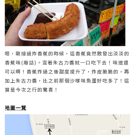
嗯，剛接過炸香蕉的時候，這香蕉竟然散發出淡淡的
香蕉味(廢話)。混著朱古力醬就一口吃下去！味道還
可以啊！香蕉炸過之後甜度提升了，炸皮脆脆的，再
加上朱古力醬，比之前那個沙嗲味魚蛋好吃多了！這
算是今次之行的驚喜！
地圖一覽