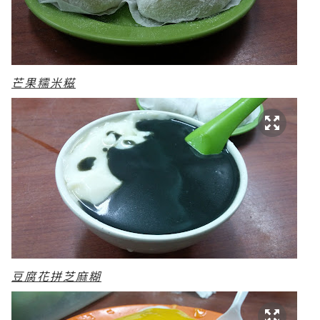
芒果糯米糍
豆腐花拼芝麻糊