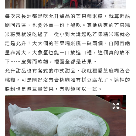
每次來長洲都是吃允升甜品的芒果糯米糍，就算趕船
期回市區，也要外賣一份上船吃。其他店家的芒果糯
米糍我就沒吃過了，從小到大說起吃芒果糯米糍就必
定是允升！大大個的芒果糯米糍一碟兩個，自問吞納
量非常大，大魚蛋也能一口放進口裡，這個真的放不
下……皮薄而軟韌，裡面全都是芒果。
允升甜品也有各式的中式甜品，我就獨愛芝麻糊及合
桃糊，可是剛好沒有合桃糊唯有拼豆腐花了。這裡的
腸粉也是包巨量芒果，有興趣可以一試。