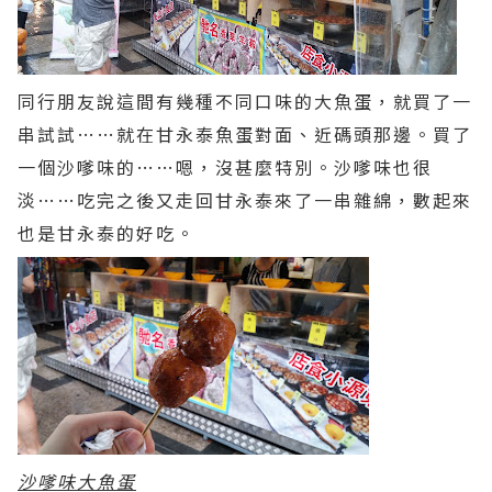
同行朋友說這間有幾種不同口味的大魚蛋，就買了一
串試試……就在甘永泰魚蛋對面、近碼頭那邊。買了
一個沙嗲味的……嗯，沒甚麼特別。沙嗲味也很
淡……吃完之後又走回甘永泰來了一串雜綿，數起來
也是甘永泰的好吃。
沙嗲味大魚蛋