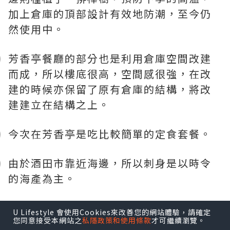
加上倉庫的頂部設計有效地防潮，至今仍
然使用中。
芳香亭餐廳的部分也是利用倉庫空間改建
而成，所以樓底很高，空間感很強，在改
建的時候亦保留了原有倉庫的結構，將改
建建立在結構之上。
今次在芳香亭是吃比較簡單的定食套餐。
由於酒田市靠近海邊，所以刺身是以時令
的海產為主。
這個也是以時令海產為主，那個配菜是黑
U Lifestyle 會使用Cookies來改善您的網站體驗，請確定
您同意接受本網站之
私隱政策和使用條款
才可繼續瀏覽。
豆漬，原以為不合口味，試吃了一口甜甜