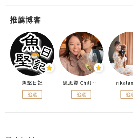
推薦博客
urnal
魚堅日記
思思賢 ChillMyBabe
rikala
追蹤
追蹤
追蹤