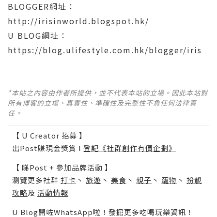
BLOGGER網址：
http://irisinworld.blogspot.hk/
U BLOG網址：
https://blog.ulifestyle.com.hk/blogger/iris
*本站之內容由作者所提供，並不代表本站的立場。因此本站對
所有博客的立場、真實性、準確性及完整性不負任何法律責
任。
【 U Creator 招募 】
出Post賺現金獎賞 l
登記《社群創作有價企劃》
【 睇Post + 參加品牌活動 】
瀏覽更多社群
打卡
丶
旅遊
丶
美食
丶
親子
丶
寵物
丶
扮靚
攻略
及
活動情報
U Blog開咗WhatsApp啦！發掘更多吃喝玩樂資訊！