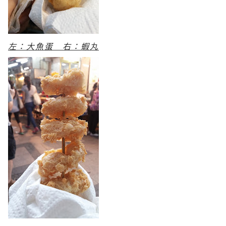
左：大魚蛋 右：蝦丸