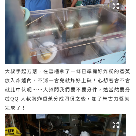
大叔手起刀落，在雪櫃拿了一條已準備好炸粉的香蕉
放入炸爐內，不消一會兒就炸好上碟！心想著會不會
就此中伏呢……大叔問我們要不要分件，這當然要分
啦QQ 大叔將炸香蕉分成四份之後，加了朱古力醬就
完成了！