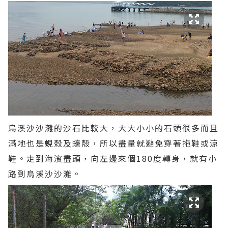
烏溪沙沙灘的沙石比較大，大大小小的石頭很多而且
滿地也是蜆殼及蠔殼，所以盡量就避免穿著拖鞋或涼
鞋。走到海濱盡頭，向左邊來個180度轉身，就有小
路到烏溪沙沙灘。