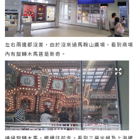
左右兩邊都沒差，由於沒來過馬鞍山廣場，看到商場
內有旋轉木馬甚是新奇。
繞過旋轉木馬，繼續往前走。看到三哥米線及上海姥