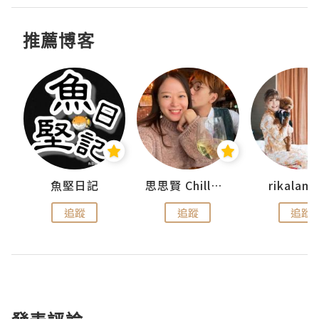
推薦博客
urnal
魚堅日記
思思賢 ChillMyBabe
rikala
追蹤
追蹤
追蹤