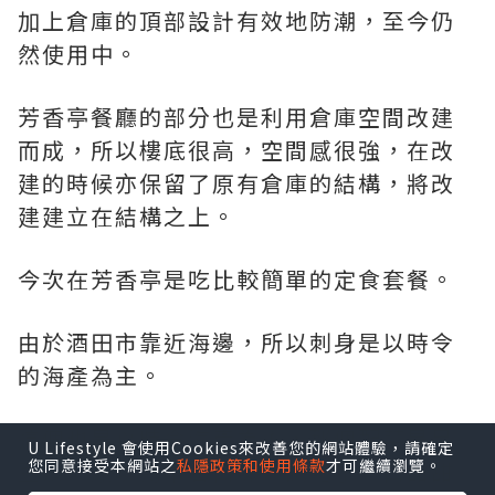
加上倉庫的頂部設計有效地防潮，至今仍
然使用中。
芳香亭餐廳的部分也是利用倉庫空間改建
而成，所以樓底很高，空間感很強，在改
建的時候亦保留了原有倉庫的結構，將改
建建立在結構之上。
今次在芳香亭是吃比較簡單的定食套餐。
由於酒田市靠近海邊，所以刺身是以時令
的海產為主。
這個也是以時令海產為主，那個配菜是黑
U Lifestyle 會使用Cookies來改善您的網站體驗，請確定
您同意接受本網站之
私隱政策和使用條款
才可繼續瀏覽。
豆漬，原以為不合口味，試吃了一口甜甜